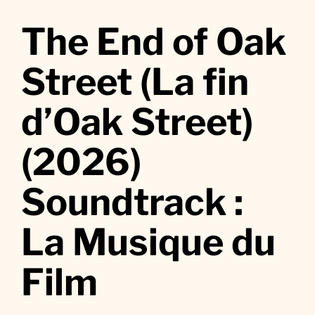
u
r
The End of Oak
T
h
Street (La fin
e
E
d’Oak Street)
n
d
(2026)
o
f
O
Soundtrack :
a
k
La Musique du
S
t
Film
r
e
e