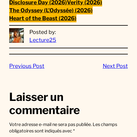
Disclosure Day (2026)
Verity (2026)
The Odyssey (L’Odyssée) (2026)
Heart of the Beast (2026)
Posted by:
Lecture25
Previous Post
Next Post
Laisser un
commentaire
Votre adresse e-mail ne sera pas publiée.
Les champs
obligatoires sont indiqués avec
*