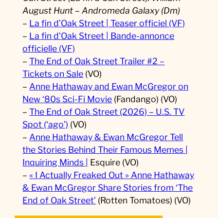
August Hunt – Andromeda Galaxy (Dm)
–
La fin d’Oak Street | Teaser officiel (VF)
–
La fin d’Oak Street | Bande-annonce
officielle (VF)
–
The End of Oak Street Trailer #2 –
Tickets on Sale
(VO)
–
Anne Hathaway and Ewan McGregor on
New ‘80s Sci-Fi Movie
(Fandango) (VO)
–
The End of Oak Street (2026) – U.S. TV
Spot (‘ago’)
(VO)
–
Anne Hathaway & Ewan McGregor Tell
the Stories Behind Their Famous Memes |
Inquiring Minds |
Esquire (VO)
–
« I Actually Freaked Out » Anne Hathaway
& Ewan McGregor Share Stories from ‘The
End of Oak Street’
(Rotten Tomatoes) (VO)