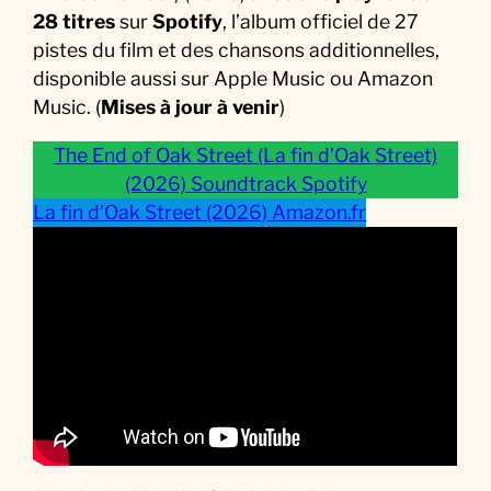
k
28 titres
sur
Spotify
, l’album officiel de 27
:
pistes du film et des chansons additionnelles,
L
disponible aussi sur Apple Music ou Amazon
a
Music. (
Mises à jour à venir
)
M
u
The End of Oak Street (La fin d’Oak Street)
s
(2026) Soundtrack Spotify
i
La fin d’Oak Street (2026) Amazon.fr
q
u
e
d
u
F
i
l
m