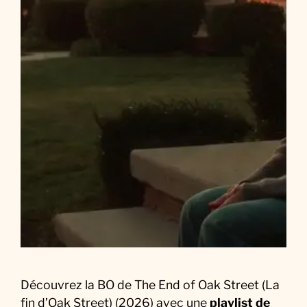
t
)
(
2
0
2
6
)
S
o
u
n
d
t
r
a
Découvrez la BO de The End of Oak Street (La
c
fin d’Oak Street) (2026) avec une
playlist de