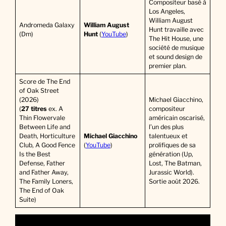
Compositeur basé à
Los Angeles,
William August
Andromeda Galaxy
William August
Hunt travaille avec
(Dm)
Hunt
(
YouTube
)
The Hit House, une
société de musique
et sound design de
premier plan.
Score de The End
of Oak Street
(2026)
Michael Giacchino,
(
27 titres
ex. A
compositeur
Thin Flowervale
américain oscarisé,
Between Life and
l’un des plus
Death, Horticulture
Michael Giacchino
talentueux et
Club, A Good Fence
(
YouTube
)
prolifiques de sa
Is the Best
génération (Up,
Defense, Father
Lost, The Batman,
and Father Away,
Jurassic World).
The Family Loners,
Sortie août 2026.
The End of Oak
Suite)