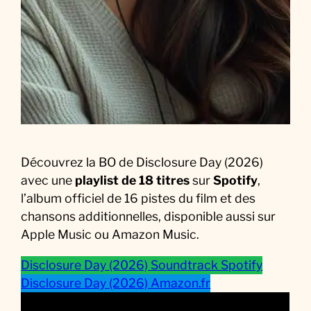
i
q
u
e
d
u
F
i
l
Découvrez la BO de Disclosure Day (2026)
m
avec une
playlist de 18 titres
sur
Spotify
,
l’album officiel de 16 pistes du film et des
chansons additionnelles, disponible aussi sur
Apple Music ou Amazon Music.
Disclosure Day (2026) Soundtrack Spotify
Disclosure Day (2026) Amazon.fr