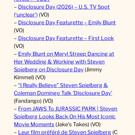
–
Disclosure Day (2026) – U.S. TV Spot
(‘unclear’)
(VO)
–
Disclosure Day Featurette – Emily Blunt
(VO)
–
Disclosure Day Featurette – First Look
(VO)
–
Emily Blunt on Meryl Streep Dancing at
Her Wedding & Working with Steven
Spielberg on Disclosure Day
(Jimmy
Kimmel) (VO)
–
“I Really Believe” Steven Spielberg &
Coleman Domingo Talk ‘Disclosure Day’
(Fandango) (VO)
–
From JAWS To JURASSIC PARK | Steven
Spielberg Looks Back On His Most Iconic
Movie Moments
(Jake’s Takes) (VO)
–
Leur film préféré de Steven Spielberg
(C