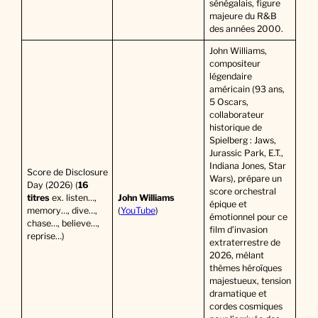
sénégalais, figure
majeure du R&B
des années 2000.
John Williams,
compositeur
légendaire
américain (93 ans,
5 Oscars,
collaborateur
historique de
Spielberg : Jaws,
Jurassic Park, E.T.,
Indiana Jones, Star
Score de Disclosure
Wars), prépare un
Day (2026) (
16
score orchestral
titres
ex. listen…,
John Williams
épique et
memory…, dive…,
(
YouTube
)
émotionnel pour ce
chase…, believe…,
film d’invasion
reprise…)
extraterrestre de
2026, mêlant
thèmes héroïques
majestueux, tension
dramatique et
cordes cosmiques