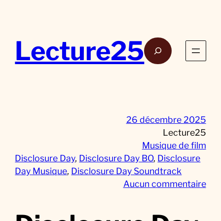
Aller
au
contenu
Lecture25
Rech
26 décembre 2025
Lecture25
Musique de film
Disclosure Day
, 
Disclosure Day BO
, 
Disclosure
Day Musique
, 
Disclosure Day Soundtrack
s
Aucun commentaire
u
r