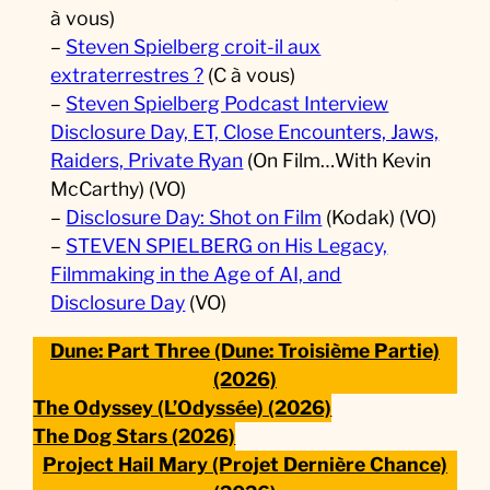
à vous)
–
Steven Spielberg croit-il aux
extraterrestres ?
(C à vous)
–
Steven Spielberg Podcast Interview
Disclosure Day, ET, Close Encounters, Jaws,
Raiders, Private Ryan
(On Film…With Kevin
McCarthy) (VO)
–
Disclosure Day: Shot on Film
(Kodak) (VO)
–
STEVEN SPIELBERG on His Legacy,
Filmmaking in the Age of AI, and
Disclosure Day
(VO)
Dune: Part Three (Dune: Troisième Partie)
(2026)
The Odyssey (L’Odyssée) (2026)
The Dog Stars (2026)
Project Hail Mary (Projet Dernière Chance)