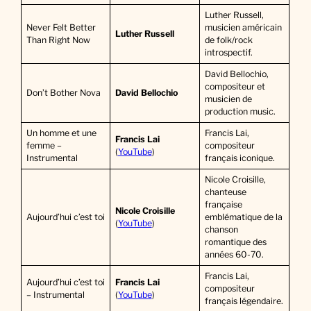
Luther Russell,
Never Felt Better
musicien américain
Luther Russell
Than Right Now
de folk/rock
introspectif.
David Bellochio,
compositeur et
Don’t Bother Nova
David Bellochio
musicien de
production music.
Un homme et une
Francis Lai,
Francis Lai
femme –
compositeur
(
YouTube
)
Instrumental
français iconique.
Nicole Croisille,
chanteuse
française
Nicole Croisille
Aujourd’hui c’est toi
emblématique de la
(
YouTube
)
chanson
romantique des
années 60-70.
Francis Lai,
Aujourd’hui c’est toi
Francis Lai
compositeur
– Instrumental
(
YouTube
)
français légendaire.