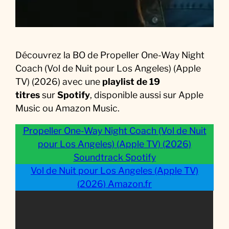
s
)
(
2
Découvrez la BO de Propeller One-Way Night
0
Coach (Vol de Nuit pour Los Angeles) (Apple
2
TV) (2026) avec une
playlist de 19
6
titres
sur
Spotify
, disponible aussi sur Apple
)
Music ou Amazon Music.
S
o
Propeller One-Way Night Coach (Vol de Nuit
u
pour Los Angeles) (Apple TV) (2026)
n
Soundtrack Spotify
d
Vol de Nuit pour Los Angeles (Apple TV)
t
(2026) Amazon.fr
r
a
c