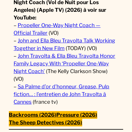
Night Coach (Vol de Nuit pour Los
Angeles) (Apple TV) (2026) à voir sur
YouTube:
–
Propeller One-Way Night Coach —
Official Trailer
(VO)
–
John and Ella Bleu Travolta Talk Working
Together in New Film
(TODAY) (VO)
–
John Travolta & Ella Bleu Travolta Honor
Family Legacy With ‘Propeller One-Way
Night Coach’
(The Kelly Clarkson Show)
(VO)
–
Sa Palme d’or d’honneur, Grease, Pulp
fiction… : l’entretien de John Travolta à
Cannes
(france tv)
Backrooms (2026)
Pressure (2026)
The Sheep Detectives (2026)