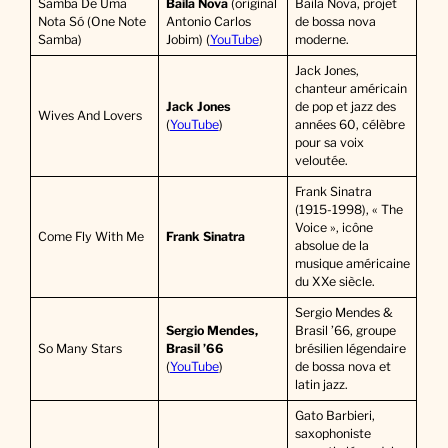
Samba De Uma
Baila Nova
(original
Baila Nova, projet
Nota Só (One Note
Antonio Carlos
de bossa nova
Samba)
Jobim) (
YouTube
)
moderne.
Jack Jones,
chanteur américain
Jack Jones
de pop et jazz des
Wives And Lovers
(
YouTube
)
années 60, célèbre
pour sa voix
veloutée.
Frank Sinatra
(1915-1998), « The
Voice », icône
Come Fly With Me
Frank Sinatra
absolue de la
musique américaine
du XXe siècle.
Sergio Mendes &
Sergio Mendes,
Brasil ’66, groupe
So Many Stars
Brasil ’66
brésilien légendaire
(
YouTube
)
de bossa nova et
latin jazz.
Gato Barbieri,
saxophoniste