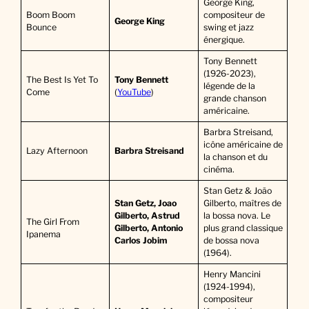
George King,
Boom Boom
compositeur de
George King
Bounce
swing et jazz
énergique.
Tony Bennett
(1926-2023),
The Best Is Yet To
Tony Bennett
légende de la
Come
(
YouTube
)
grande chanson
américaine.
Barbra Streisand,
icône américaine de
Lazy Afternoon
Barbra Streisand
la chanson et du
cinéma.
Stan Getz & João
Stan Getz, Joao
Gilberto, maîtres de
Gilberto, Astrud
la bossa nova. Le
The Girl From
Gilberto, Antonio
plus grand classique
Ipanema
Carlos Jobim
de bossa nova
(1964).
Henry Mancini
(1924-1994),
compositeur