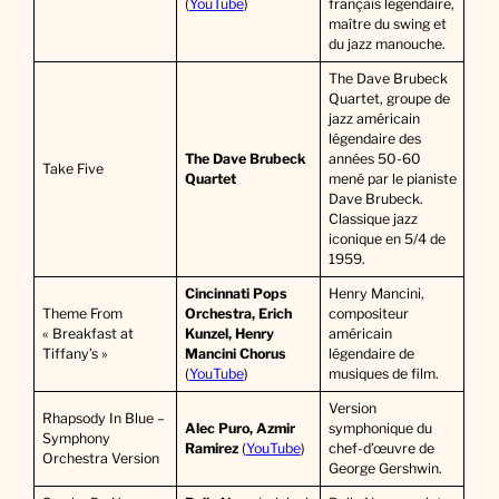
(
YouTube
)
français légendaire,
maître du swing et
du jazz manouche.
The Dave Brubeck
Quartet, groupe de
jazz américain
légendaire des
The Dave Brubeck
années 50-60
Take Five
Quartet
mené par le pianiste
Dave Brubeck.
Classique jazz
iconique en 5/4 de
1959.
Cincinnati Pops
Henry Mancini,
Theme From
Orchestra, Erich
compositeur
« Breakfast at
Kunzel, Henry
américain
Tiffany’s »
Mancini Chorus
légendaire de
(
YouTube
)
musiques de film.
Version
Rhapsody In Blue –
Alec Puro, Azmir
symphonique du
Symphony
Ramirez
(
YouTube
)
chef-d’œuvre de
Orchestra Version
George Gershwin.