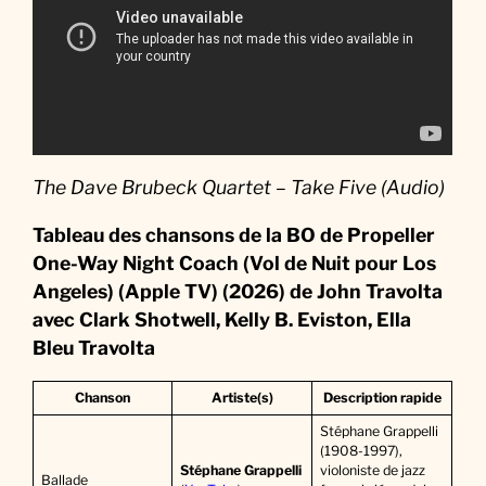
k
:
L
a
M
u
s
The Dave Brubeck Quartet – Take Five (Audio)
i
q
Tableau des chansons de la BO
de
Propeller
u
One-Way Night Coach (Vol de Nuit pour Los
e
Angeles) (Apple TV) (2026) de John Travolta
d
avec Clark Shotwell, Kelly B. Eviston, Ella
u
Bleu Travolta
F
i
Chanson
Artiste(s)
Description rapide
l
Stéphane Grappelli
(1908-1997),
m
Stéphane Grappelli
violoniste de jazz
Ballade