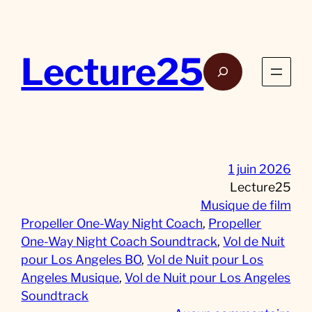
Aller
au
contenu
Lecture25
Rech
1 juin 2026
Lecture25
Musique de film
Propeller One-Way Night Coach
, 
Propeller
One-Way Night Coach Soundtrack
, 
Vol de Nuit
pour Los Angeles BO
, 
Vol de Nuit pour Los
Angeles Musique
, 
Vol de Nuit pour Los Angeles
Soundtrack