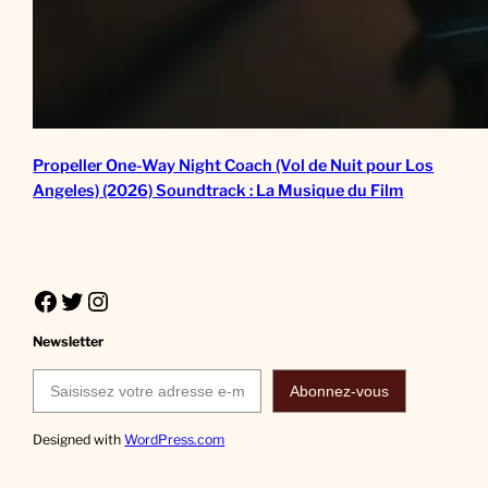
Propeller One-Way Night Coach (Vol de Nuit pour Los
Angeles) (2026) Soundtrack : La Musique du Film
Facebook
Twitter
Instagram
Newsletter
Saisissez votre adresse e-mail…
Abonnez-vous
Designed with
WordPress.com