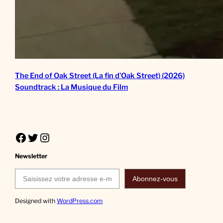
The End of Oak Street (La fin d’Oak Street) (2026)
Soundtrack : La Musique du Film
Facebook
Twitter
Instagram
Newsletter
Saisissez votre adresse e-mail…
Abonnez-vous
Designed with
WordPress.com