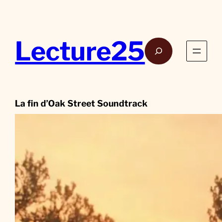
Aller
au
contenu
Lecture25
Rech
La fin d’Oak Street Soundtrack