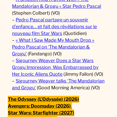
Mandalorian & Grogu » Star Pedro Pascal
(Stephen Colbert) (VO)
–
Pedro Pascal partage un souvenir
d’enfance… et fait des révélations sur le
nouveau film Star Wars
(Quotidien)
–
« What I Saw Made My Mouth Drop »
Pedro Pascal on ‘The Mandalorian &
Grogu’
(Fandango) (VO)
–
Sigourney Weaver Does a Star Wars
Grogu Impression, Was Embarrassed by
Her Iconic Aliens Quote
(Jimmy Fallon) (VO)
–
Sigourney Weaver talks ‘The Mandalorian
and Grogu’
(Good Morning America) (VO)
The Odyssey (L’Odyssée) (2026)
Avengers: Doomsday (2026)
Star Wars: Starfighter (2027)