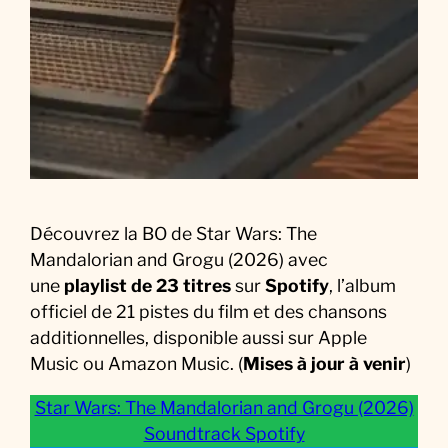
a
M
u
s
i
q
u
e
d
Découvrez la BO de Star Wars: The
u
Mandalorian and Grogu (2026) avec
F
une
playlist de 23 titres
sur
Spotify
, l’album
i
officiel de 21 pistes du film et des chansons
l
additionnelles, disponible aussi sur Apple
m
Music ou Amazon Music. (
Mises à jour à venir
)
Star Wars: The Mandalorian and Grogu (2026)
Soundtrack Spotify