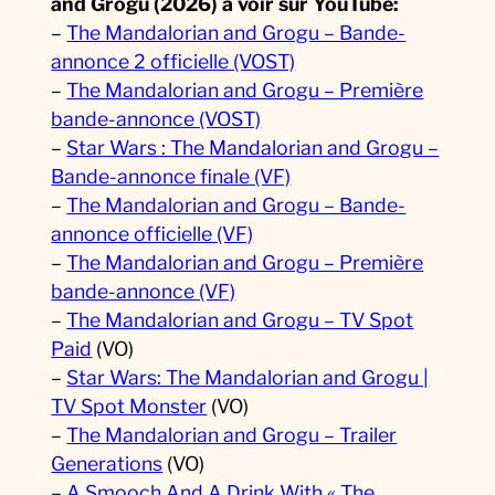
and Grogu (2026) à voir sur YouTube:
–
The Mandalorian and Grogu – Bande-
annonce 2 officielle (VOST)
–
The Mandalorian and Grogu – Première
bande-annonce (VOST)
–
Star Wars : The Mandalorian and Grogu –
Bande-annonce finale (VF)
–
The Mandalorian and Grogu – Bande-
annonce officielle (VF)
–
The Mandalorian and Grogu – Première
bande-annonce (VF)
–
The Mandalorian and Grogu – TV Spot
Paid
(VO)
–
Star Wars: The Mandalorian and Grogu |
TV Spot Monster
(VO)
–
The Mandalorian and Grogu – Trailer
Generations
(VO)
–
A Smooch And A Drink With « The