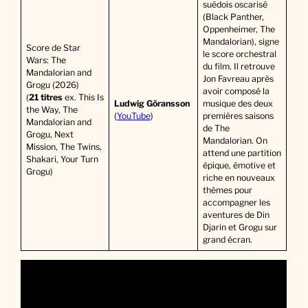
suédois oscarisé
(Black Panther,
Oppenheimer, The
Mandalorian), signe
Score de Star
le score orchestral
Wars: The
du film. Il retrouve
Mandalorian and
Jon Favreau après
Grogu (2026)
avoir composé la
(
21 titres
ex. This Is
Ludwig Göransson
musique des deux
the Way, The
(
YouTube
)
premières saisons
Mandalorian and
de The
Grogu, Next
Mandalorian. On
Mission, The Twins,
attend une partition
Shakari, Your Turn
épique, émotive et
Grogu)
riche en nouveaux
thèmes pour
accompagner les
aventures de Din
Djarin et Grogu sur
grand écran.