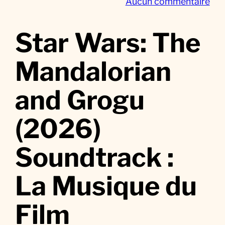
s
Aucun commentaire
u
r
Star Wars: The
S
t
Mandalorian
a
r
and Grogu
W
a
(2026)
r
s
:
Soundtrack :
T
h
La Musique du
e
M
Film
a
n