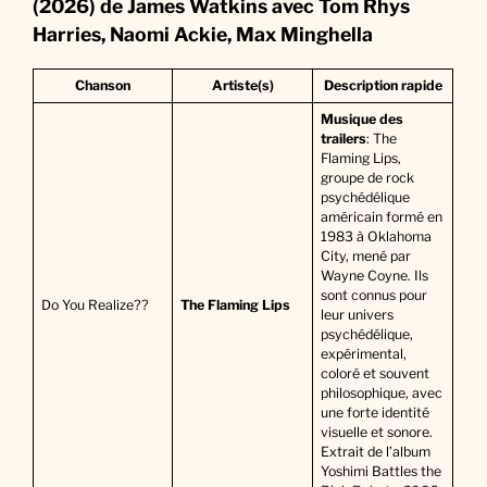
(2026) de James Watkins avec Tom Rhys
Harries, Naomi Ackie, Max Minghella
Chanson
Artiste(s)
Description rapide
Musique des
trailers
: The
Flaming Lips,
groupe de rock
psychédélique
américain formé en
1983 à Oklahoma
City, mené par
Wayne Coyne. Ils
sont connus pour
Do You Realize??
The Flaming Lips
leur univers
psychédélique,
expérimental,
coloré et souvent
philosophique, avec
une forte identité
visuelle et sonore.
Extrait de l’album
Yoshimi Battles the