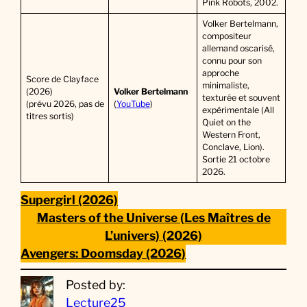
Pink Robots, 2002.
Volker Bertelmann,
compositeur
allemand oscarisé,
connu pour son
approche
Score de Clayface
minimaliste,
(2026)
Volker Bertelmann
texturée et souvent
(prévu 2026, pas de
(
YouTube
)
expérimentale (All
titres sortis)
Quiet on the
Western Front,
Conclave, Lion).
Sortie 21 octobre
2026.
Supergirl (2026)
Masters of the Universe (Les Maîtres de
L’univers) (2026)
Avengers: Doomsday (2026)
Posted by:
Lecture25