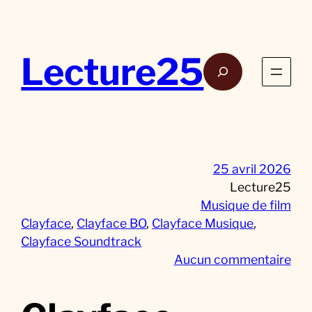
Aller
au
contenu
Lecture25
Rech
25 avril 2026
Lecture25
Musique de film
Clayface
, 
Clayface BO
, 
Clayface Musique
, 
Clayface Soundtrack
s
Aucun commentaire
u
r