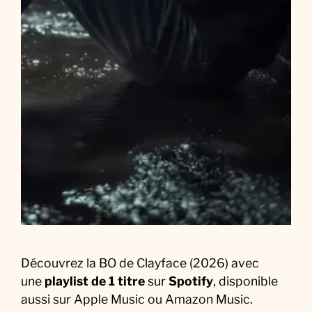
u
F
i
l
m
Découvrez la BO de Clayface (2026) avec
une
playlist de 1 titre
sur
Spotify
, disponible
aussi sur Apple Music ou Amazon Music.