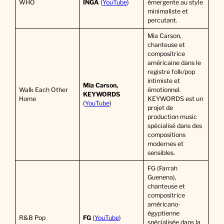
WHO
INGA
(
YouTube
)
émergente au style
minimaliste et
percutant.
Mia Carson,
chanteuse et
compositrice
américaine dans le
registre folk/pop
intimiste et
Mia Carson,
Walk Each Other
émotionnel.
KEYWORDS
Home
KEYWORDS est un
(
YouTube
)
projet de
production music
spécialisé dans des
compositions
modernes et
sensibles.
FG (Farrah
Guenena),
chanteuse et
compositrice
américano-
égyptienne
R&B Pop
FG
(
YouTube
)
spécialisée dans la