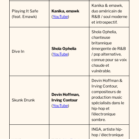
Kanika & emawk,
Playing It Safe
Kanika, emawk
duo américain de
(feat. Emawk)
(
YouTube
)
R&B / soul moderne
et introspectif.
Shola Ophelia,
chanteuse
britannique
Shola Ophelia
émergente de R&B
Dive In
(
YouTube
)
/ pop alternative,
connue pour sa voix
chaude et
vulnérable.
Devin Hoffman &
Irving Contour,
compositeurs de
Devin Hoffman,
production music
Skunk Drunk
Irving Contour
spécialisés dans le
(
YouTube
)
hip-hop et
l’électronique
sombre.
INGA, artiste hip-
hop / électronique