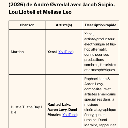
(2026) de André Øvredal avec Jacob Scipio,
Lou Llobell et Melissa Leo
Chanson
Artiste(s)
Description rapide
Xenai,
artiste/producteur
électronique et hip-
hop alternatif,
Martian
Xenai
(
YouTube
)
connu pour ses
productions
sombres, futuristes
et atmosphériques.
Raphael Lake &
Aaron Levy,
compositeurs et
artistes américains
spécialisés dans la
Raphael Lake,
musique
Hustle Til the Day I
Aaron Levy, Dumi
cinématographique
Die
Maraire
(
YouTube
)
énergique et
urbaine. Dumi
Maraire, rappeur et