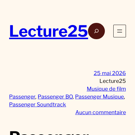
Aller
au
contenu
Lecture25
Rech
25 mai 2026
Lecture25
Musique de film
Passenger
, 
Passenger BO
, 
Passenger Musique
, 
Passenger Soundtrack
s
Aucun commentaire
u
r