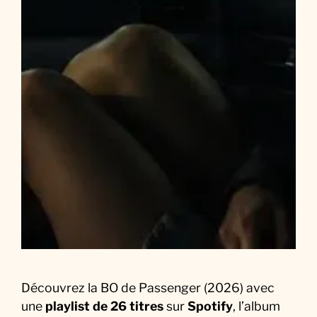
d
u
F
i
l
m
Découvrez la BO de Passenger (2026) avec
une
playlist de 26 titres
sur
Spotify
, l’album