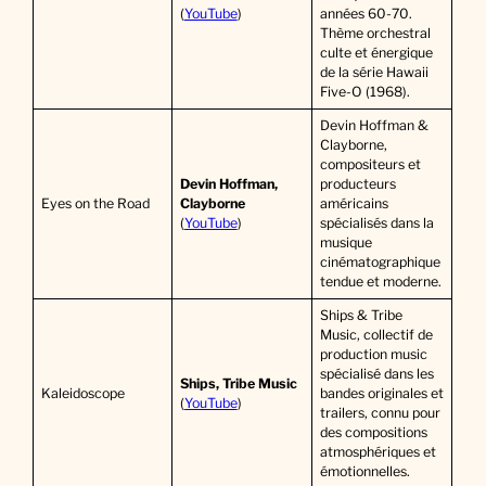
(
YouTube
)
années 60-70.
Thème orchestral
culte et énergique
de la série Hawaii
Five-O (1968).
Devin Hoffman &
Clayborne,
compositeurs et
Devin Hoffman,
producteurs
Eyes on the Road
Clayborne
américains
(
YouTube
)
spécialisés dans la
musique
cinématographique
tendue et moderne.
Ships & Tribe
Music, collectif de
production music
spécialisé dans les
Ships, Tribe Music
Kaleidoscope
bandes originales et
(
YouTube
)
trailers, connu pour
des compositions
atmosphériques et
émotionnelles.