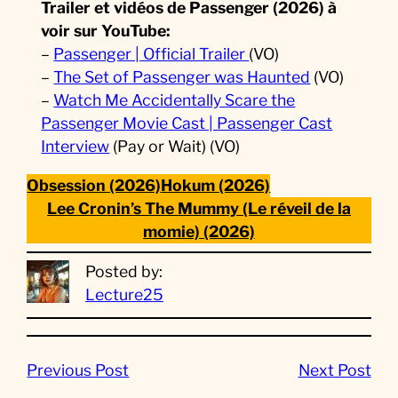
Trailer et vidéos de Passenger (2026) à
voir sur YouTube:
–
Passenger | Official Trailer
(VO)
–
The Set of Passenger was Haunted
(VO)
–
Watch Me Accidentally Scare the
Passenger Movie Cast | Passenger Cast
Interview
(Pay or Wait) (VO)
Obsession (2026)
Hokum (2026)
Lee Cronin’s The Mummy (Le réveil de la
momie) (2026)
Posted by:
Lecture25
Previous Post
Next Post