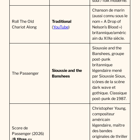
soul / folk moderne.
Chanson de marin
(aussi connu sous le
Roll The Old
Traditional
nom « A Drop of
Chariot Along
(
YouTube
)
Nelson’s Blood »)
britannique/améric
ain du XIXe siècle.
Siouxsie and the
Banshees, groupe
post-punk
britannique
Siouxsie and the
légendaire mené
The Passenger
Banshees
par Siouxsie Sioux,
icônes de la scène
dark wave et
gothique. Classique
post-punk de 1987.
Christopher Young,
compositeur
américain
légendaire, maître
Score de
des bandes
Passenger (2026)
originales de thriller
(
8 titres
ex.