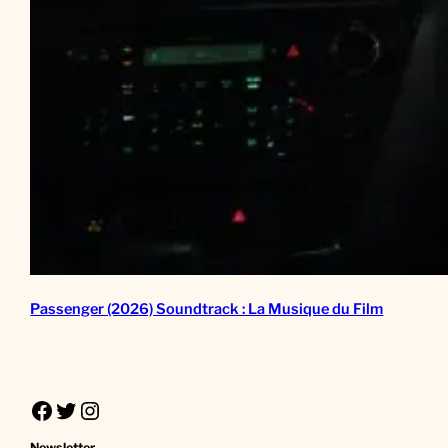
Passenger (2026) Soundtrack : La Musique du Film
Facebook
Twitter
Instagram
Newsletter