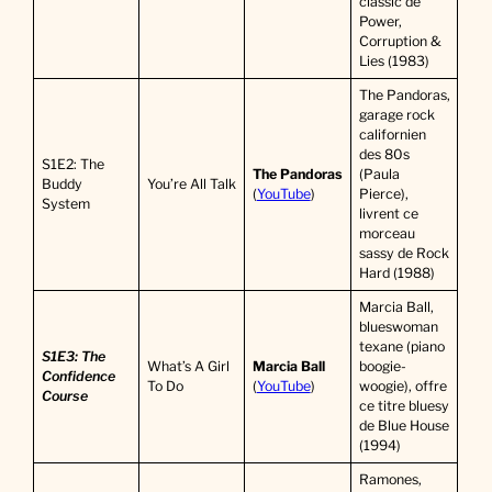
classic de
Power,
Corruption &
Lies (1983)
The Pandoras,
garage rock
californien
des 80s
S1E2: The
The Pandoras
(Paula
Buddy
You’re All Talk
(
YouTube
)
Pierce),
System
livrent ce
morceau
sassy de Rock
Hard (1988)
Marcia Ball,
blueswoman
texane (piano
S1E3: The
What’s A Girl
Marcia Ball
boogie-
Confidence
To Do
(
YouTube
)
woogie), offre
Course
ce titre bluesy
de Blue House
(1994)
Ramones,