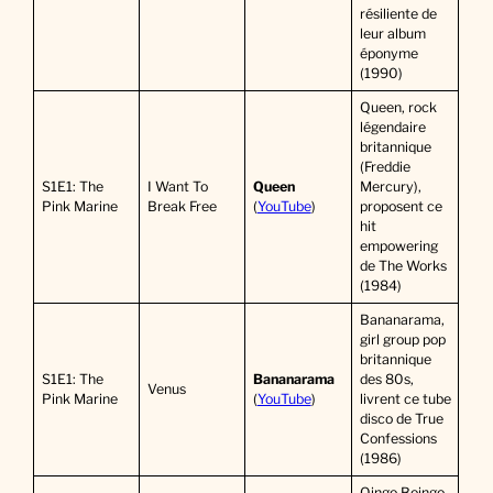
résiliente de
leur album
éponyme
(1990)
Queen, rock
légendaire
britannique
(Freddie
S1E1: The
I Want To
Queen
Mercury),
Pink Marine
Break Free
(
YouTube
)
proposent ce
hit
empowering
de The Works
(1984)
Bananarama,
girl group pop
britannique
S1E1: The
Bananarama
des 80s,
Venus
Pink Marine
(
YouTube
)
livrent ce tube
disco de True
Confessions
(1986)
Oingo Boingo,