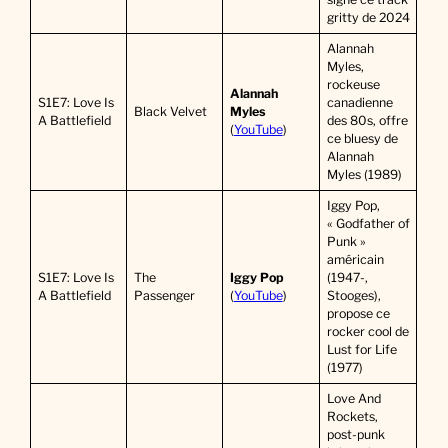
gritty de 2024
Alannah
Myles,
rockeuse
Alannah
S1E7: Love Is
canadienne
Black Velvet
Myles
A Battlefield
des 80s, offre
(
YouTube
)
ce bluesy de
Alannah
Myles (1989)
Iggy Pop,
« Godfather of
Punk »
américain
S1E7: Love Is
The
Iggy Pop
(1947-,
A Battlefield
Passenger
(
YouTube
)
Stooges),
propose ce
rocker cool de
Lust for Life
(1977)
Love And
Rockets,
post-punk