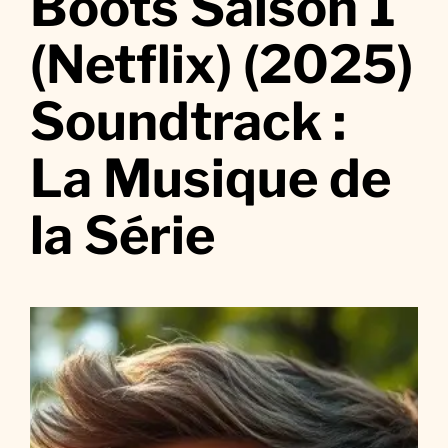
Boots Saison 1
B
o
(Netflix) (2025)
o
t
Soundtrack :
s
S
La Musique de
a
i
s
la Série
o
n
1
(
N
e
t
f
l