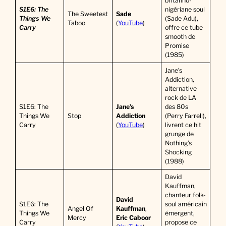
britanno-
S1E6: The
nigériane soul
The Sweetest
Sade
Things We
(Sade Adu),
Taboo
(
YouTube
)
Carry
offre ce tube
smooth de
Promise
(1985)
Jane’s
Addiction,
alternative
rock de LA
S1E6: The
Jane’s
des 80s
Things We
Stop
Addiction
(Perry Farrell),
Carry
(
YouTube
)
livrent ce hit
grunge de
Nothing’s
Shocking
(1988)
David
Kauffman,
chanteur folk-
David
S1E6: The
soul américain
Angel Of
Kauffman
,
Things We
émergent,
Mercy
Eric Caboor
Carry
propose ce