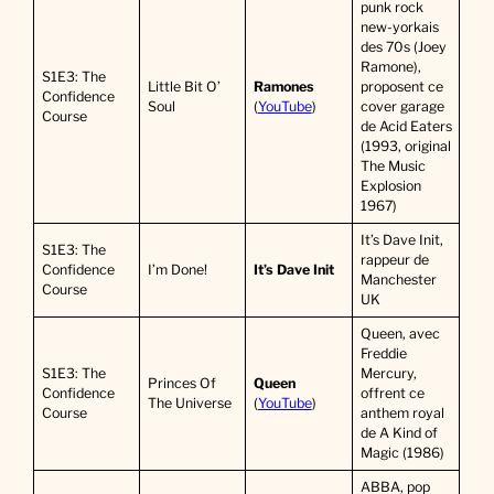
punk rock
new-yorkais
des 70s (Joey
Ramone),
S1E3: The
Little Bit O’
Ramones
proposent ce
Confidence
Soul
(
YouTube
)
cover garage
Course
de Acid Eaters
(1993, original
The Music
Explosion
1967)
It’s Dave Init,
S1E3: The
rappeur de
Confidence
I’m Done!
It’s Dave Init
Manchester
Course
UK
Queen, avec
Freddie
S1E3: The
Mercury,
Princes Of
Queen
Confidence
offrent ce
The Universe
(
YouTube
)
Course
anthem royal
de A Kind of
Magic (1986)
ABBA, pop