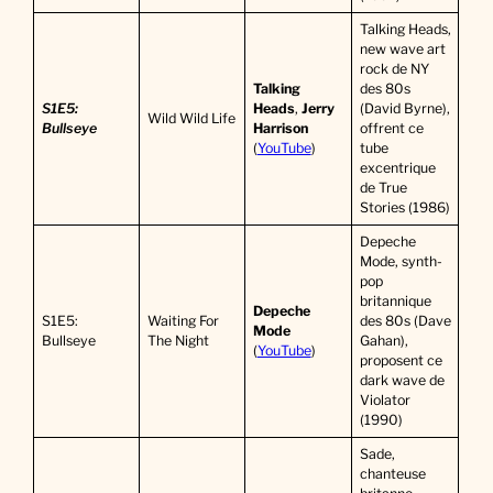
Talking Heads,
new wave art
rock de NY
Talking
des 80s
S1E5:
Heads
,
Jerry
(David Byrne),
Wild Wild Life
Bullseye
Harrison
offrent ce
(
YouTube
)
tube
excentrique
de True
Stories (1986)
Depeche
Mode, synth-
pop
britannique
Depeche
S1E5:
Waiting For
des 80s (Dave
Mode
Bullseye
The Night
Gahan),
(
YouTube
)
proposent ce
dark wave de
Violator
(1990)
Sade,
chanteuse