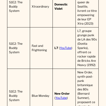
S1E2: The
queer de
Domestic
Buddy
Xtraordinary
Seattle,
Violet
System
livrent ce titre
empowering
de leur EP
Xtra (2023)
L7, groupe
grunge punk
de LA des 90s
S1E2: The
(Donita
Fast and
Buddy
L7
(
YouTube
)
Sparks),
Frightening
System
offrent ce
rocker rapide
de Bricks Are
Heavy (1992)
New Order,
synth-post-
punk
britannique
des 80s
S1E2: The
New Order
(Bernard
Buddy
Blue Monday
(
YouTube
)
Sumner),
System
proposent ce