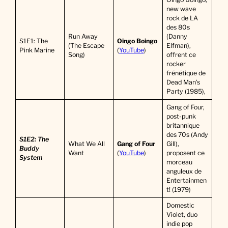
new wave
rock de LA
des 80s
Run Away
(Danny
S1E1: The
Oingo Boingo
(The Escape
Elfman),
Pink Marine
(
YouTube
)
Song)
offrent ce
rocker
frénétique de
Dead Man’s
Party (1985),
Gang of Four,
post-punk
britannique
des 70s (Andy
S1E2: The
What We All
Gang of Four
Gill),
Buddy
Want
(
YouTube
)
proposent ce
System
morceau
anguleux de
Entertainmen
t! (1979)
Domestic
Violet, duo
indie pop