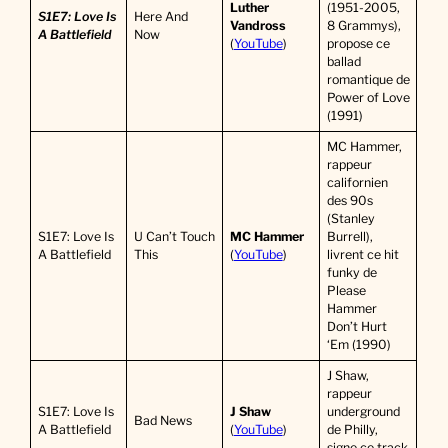
Luther
(1951-2005,
S1E7: Love Is
Here And
Vandross
8 Grammys),
A Battlefield
Now
(
YouTube
)
propose ce
ballad
romantique de
Power of Love
(1991)
MC Hammer,
rappeur
californien
des 90s
(Stanley
S1E7: Love Is
U Can’t Touch
MC Hammer
Burrell),
A Battlefield
This
(
YouTube
)
livrent ce hit
funky de
Please
Hammer
Don’t Hurt
‘Em (1990)
J Shaw,
rappeur
S1E7: Love Is
J Shaw
underground
Bad News
A Battlefield
(
YouTube
)
de Philly,
signe ce track