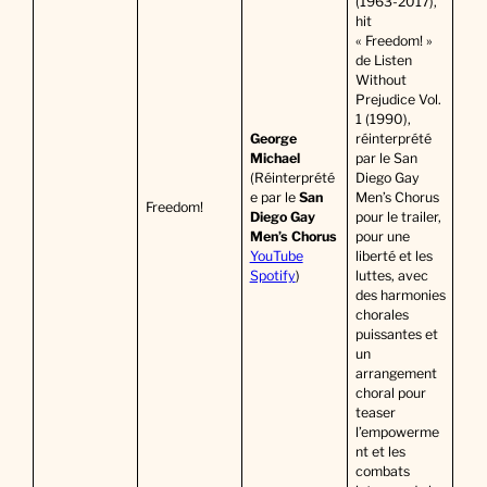
(1963-2017),
hit
« Freedom! »
de Listen
Without
Prejudice Vol.
1 (1990),
George
réinterprété
Michael
par le San
(Réinterprété
Diego Gay
e par le
San
Men’s Chorus
Freedom!
Diego Gay
pour le trailer,
Men’s Chorus
pour une
YouTube
liberté et les
Spotify
)
luttes, avec
des harmonies
chorales
puissantes et
un
arrangement
choral pour
teaser
l’empowerme
nt et les
combats