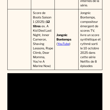
internes de la
série.
Score de
Jongnic
Boots Saison
Bontemps,
1 (2025) (
12
compositeur
titres
ex. A
émergent de
Kid Died Last
scores TV,
Night, Inner
Jongnic
livre un score
Cameron,
Bontemps
synthétique et
Shaving
(
YouTube
)
rythmé sorti
Lessons, Rope
le 10 octobre
Climb, Dear
2025 dans
Momma,
cette série
You’re A
Netflix de 8
Marine Now)
épisodes