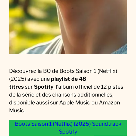
c
k
:
L
a
M
u
s
i
Découvrez la BO de Boots Saison 1 (Netflix)
q
(2025) avec une
playlist de 48
u
titres
sur
Spotify
, l’album officiel de 12 pistes
e
de la série et des chansons additionnelles,
d
disponible aussi sur Apple Music ou Amazon
e
Music.
l
a
Boots Saison 1 (Netflix) (2025) Soundtrack
S
Spotify