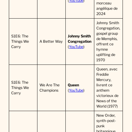
(
YouTube
)
morceau
angélique de
2024
Johnny Smith
Congregation,
gospel group
S1E6: The
Johnny Smith
de Memphis,
Things We
A Better Way
Congregation
offrent ce
Carry
(
YouTube
)
hymne
uplifting de
1970
Queen, avec
Freddie
Mercury,
S1E6: The
We Are The
Queen
livrent ce
Things We
Champions
(
YouTube
)
anthem
Carry
victorieux de
News of the
World (1977)
New Order,
synth-post-
punk
britannique