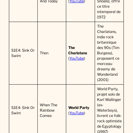
And Today
(
YouTube
)
Shoals), offre
ce titre
intemporel de
1972
The
Charlatans,
indie rock
britannique
The
des 90s (Tim
S1E4: Sink Or
Then
Charlatans
Burgess),
Swim
(
YouTube
)
proposent ce
morceau
dreamy de
Wonderland
(2001)
World Party,
projet solo de
Karl Wallinger
When The
(ex-
S1E4: Sink Or
World Party
Rainbow
Waterboys),
Swim
(
YouTube
)
Comes
livrent ce folk-
rock optimiste
de Egyptology
(1997)