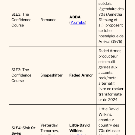
suédois
légendaire des
S1E3: The
70s (Agnetha
ABBA
Confidence
Fernando
Fältskog et
(
YouTube
)
Course
al.), proposent
ce tube
nostalgique de
Arrival (1976)
Faded Armor,
producteur
solo multi-
genres aux
S1E3: The
accents
Confidence
Shapeshifter
Faded Armor
rock/metal
Course
alternatif,
livre ce rocker
transformate
ur de 2024
Little David
Wilkins,
chanteur
Yesterday,
Little David
country des
S1E4: Sink Or
Tomorrow,
Wilkins
70s (Muscle
Swim