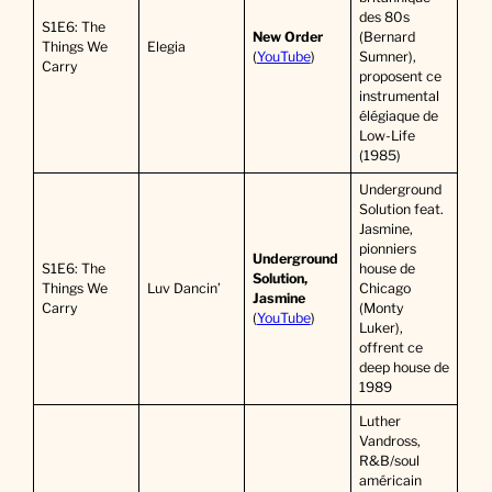
des 80s
S1E6: The
New Order
(Bernard
Things We
Elegia
(
YouTube
)
Sumner),
Carry
proposent ce
instrumental
élégiaque de
Low-Life
(1985)
Underground
Solution feat.
Jasmine,
pionniers
Underground
S1E6: The
house de
Solution,
Things We
Luv Dancin’
Chicago
Jasmine
Carry
(Monty
(
YouTube
)
Luker),
offrent ce
deep house de
1989
Luther
Vandross,
R&B/soul
américain