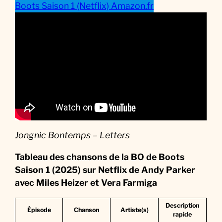
é
Boots Saison 1 (Netflix) Amazon.fr
r
i
e
Jongnic Bontemps – Letters
Tableau des chansons de la BO de Boots
Saison 1 (2025) sur Netflix
de Andy Parker
avec Miles Heizer et Vera Farmiga
Description
Épisode
Chanson
Artiste(s)
rapide