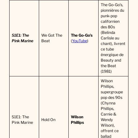
The Go-Go’s,
pionnières du
punk-pop
californien
des 80s
(Belinda
S1E1: The
We Got The
The Go-Go’s
Carlisle au
Pink Marine
Beat
(
YouTube
)
chant), livrent
ce tube
énergique de
Beauty and
the Beat
(1981)
Wilson
Phillips,
supergroupe
pop des 90s
(Chynna
Phillips,
Carnie &
S1E1: The
Wilson
Hold On
Wendy
Pink Marine
Phillips
Wilson),
offrent ce
ballad