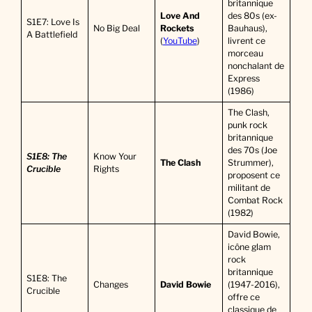
britannique
Love And
des 80s (ex-
S1E7: Love Is
No Big Deal
Rockets
Bauhaus),
A Battlefield
(
YouTube
)
livrent ce
morceau
nonchalant de
Express
(1986)
The Clash,
punk rock
britannique
des 70s (Joe
S1E8: The
Know Your
The Clash
Strummer),
Crucible
Rights
proposent ce
militant de
Combat Rock
(1982)
David Bowie,
icône glam
rock
britannique
S1E8: The
Changes
David Bowie
(1947-2016),
Crucible
offre ce
classique de