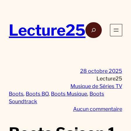
Aller
au
contenu
Lecture25
Rech
28 octobre 2025
Lecture25
Musique de Séries TV
Boots
, 
Boots BO
, 
Boots Musique
, 
Boots
Soundtrack
s
Aucun commentaire
u
r