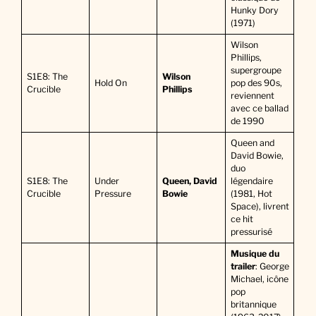
Hunky Dory
(1971)
Wilson
Phillips,
supergroupe
S1E8: The
Wilson
Hold On
pop des 90s,
Crucible
Phillips
reviennent
avec ce ballad
de 1990
Queen and
David Bowie,
duo
S1E8: The
Under
Queen, David
légendaire
Crucible
Pressure
Bowie
(1981, Hot
Space), livrent
ce hit
pressurisé
Musique du
trailer
: George
Michael, icône
pop
britannique