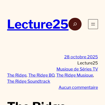
Aller
au
contenu
Lecture25
Rech
28 octobre 2025
Lecture25
Musique de Séries TV
The Ridge
, 
The Ridge BO
, 
The Ridge Musique
, 
The Ridge Soundtrack
s
Aucun commentaire
u
r