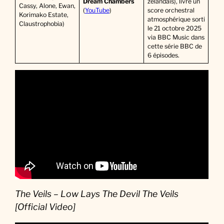
Dream Chambers
zélandais), livre un
Cassy, Alone, Ewan,
(
YouTube
)
score orchestral
Korimako Estate,
atmosphérique sorti
Claustrophobia)
le 21 octobre 2025
via BBC Music dans
cette série BBC de
6 épisodes.
The Veils – Low Lays The Devil The Veils
[Official Video]