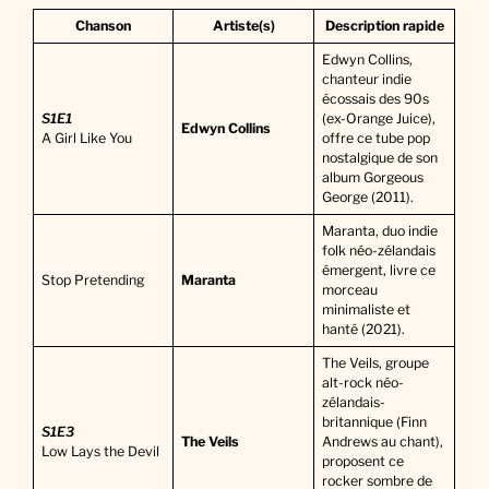
Chanson
Artiste(s)
Description rapide
Edwyn Collins,
chanteur indie
écossais des 90s
S1E1
(ex-Orange Juice),
Edwyn Collins
A Girl Like You
offre ce tube pop
nostalgique de son
album Gorgeous
George (2011).
Maranta, duo indie
folk néo-zélandais
émergent, livre ce
Stop Pretending
Maranta
morceau
minimaliste et
hanté (2021).
The Veils, groupe
alt-rock néo-
zélandais-
britannique (Finn
S1E3
The Veils
Andrews au chant),
Low Lays the Devil
proposent ce
rocker sombre de