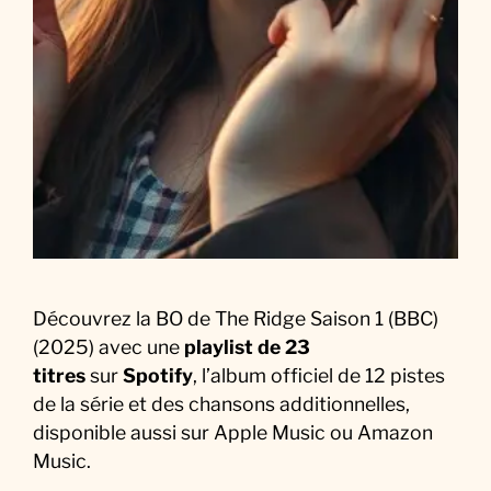
k
:
L
a
M
u
s
i
q
u
e
Découvrez la BO de The Ridge Saison 1 (BBC)
d
(2025) avec une
playlist de 23
e
titres
sur
Spotify
, l’album officiel de 12 pistes
l
de la série et des chansons additionnelles,
a
disponible aussi sur Apple Music ou Amazon
S
Music.
é