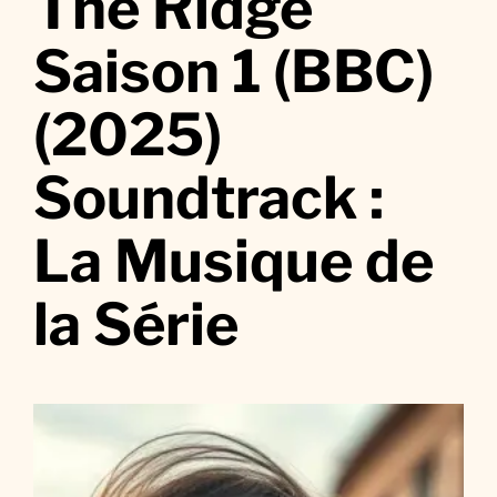
The Ridge
T
h
Saison 1 (BBC)
e
R
(2025)
i
d
Soundtrack :
g
e
S
La Musique de
a
i
la Série
s
o
n
1
(
B
B