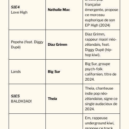
française
S1E4
Nathalie Mac
émergente, propose
Love High
ce morceau
euphorique de son
EP High (2024)
Diaz Grimm,
rappeur maori néo-
Pepeha (feat. Diggy
Diaz Grimm
zélandais, feat.
Dupé)
Diggy Dupé (hip-
hop kiwi).
Big Sur, groupe
psych-folk
Lands
Big Sur
californien, titre de
2024.
Theia, chanteuse
indie pop néo-
S1E5
Theia
zélandaise, signe ce
BALDH3AD!
single audacieux de
2024.
Em, rappeuse
underground kiwi,
propose ce track