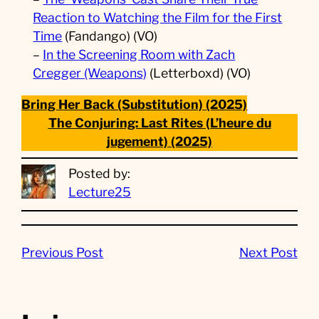
Reaction to Watching the Film for the First
Time
(Fandango) (VO)
–
In the Screening Room with Zach
Cregger (Weapons)
(Letterboxd) (VO)
Bring Her Back (Substitution) (2025)
The Conjuring: Last Rites (L’heure du
jugement) (2025)
Posted by:
Lecture25
Previous Post
Next Post