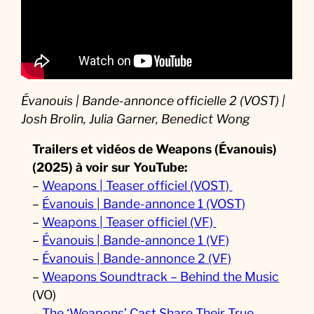
Évanouis | Bande-annonce officielle 2 (VOST) |
Josh Brolin, Julia Garner, Benedict Wong
Trailers et vidéos de Weapons (Évanouis)
(2025) à voir sur YouTube:
–
Weapons | Teaser officiel (VOST)
–
Évanouis | Bande-annonce 1 (VOST)
–
Weapons | Teaser officiel (VF)
–
Évanouis | Bande-annonce 1 (VF)
–
Évanouis | Bande-annonce 2 (VF)
–
Weapons Soundtrack – Behind the Music
(VO)
–
The ‘Weapons’ Cast Share Their True