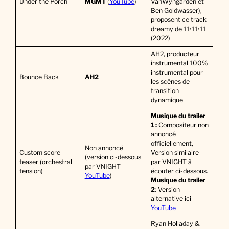
Under the Porch
MGMT
(
YouTube
)
VanWyngarden et
Ben Goldwasser),
proposent ce track
dreamy de 11•11•11
(2022)
AH2, producteur
instrumental 100%
instrumental pour
Bounce Back
AH2
les scènes de
transition
dynamique
Musique du trailer
1 :
Compositeur non
annoncé
officiellement,
Non annoncé
Custom score
Version similaire
(version ci-dessous
teaser (orchestral
par VNIGHT à
par VNIGHT
tension)
écouter ci-dessous.
YouTube
)
Musique du trailer
2
: Version
alternative ici
YouTube
Ryan Holladay &