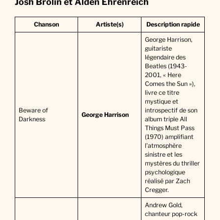
Josh Brolin et Alden Ehrenreich
Chanson
Artiste(s)
Description rapide
George Harrison,
guitariste
légendaire des
Beatles (1943-
2001, « Here
Comes the Sun »),
livre ce titre
mystique et
Beware of
introspectif de son
George Harrison
Darkness
album triple All
Things Must Pass
(1970) amplifiant
l’atmosphère
sinistre et les
mystères du thriller
psychologique
réalisé par Zach
Cregger.
Andrew Gold,
chanteur pop-rock