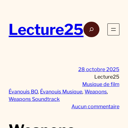
Aller
au
contenu
Lecture25
Rech
28 octobre 2025
Lecture25
Musique de film
Évanouis BO
, 
Évanouis Musique
, 
Weapons
, 
Weapons Soundtrack
s
Aucun commentaire
u
r