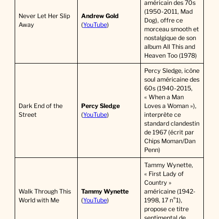
américain des 70s
(1950-2011, Mad
Never Let Her Slip
Andrew Gold
Dog), offre ce
Away
(
YouTube
)
morceau smooth et
nostalgique de son
album All This and
Heaven Too (1978)
Percy Sledge, icône
soul américaine des
60s (1940-2015,
« When a Man
Dark End of the
Percy Sledge
Loves a Woman »),
Street
(
YouTube
)
interprète ce
standard clandestin
de 1967 (écrit par
Chips Moman/Dan
Penn)
Tammy Wynette,
« First Lady of
Country »
Walk Through This
Tammy Wynette
américaine (1942-
World with Me
(
YouTube
)
1998, 17 n°1),
propose ce titre
sentimental de