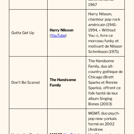
1967
Harry Nilsson,
chanteur pop-rock
américain (1941-
Harry Nilsson
1994, « Without
Gotta Get Up
(
YouTube
)
You »), livre ce
morceau funky et
motivant de Nilsson
Schmilsson (1971)
The Handsome
Family, duo alt-
country gothique de
Chicago (Brett
The Handsome
Don’t Be Scared
Sparks et Rennie
Family
Sparks), offrent ce
folk hanté de leur
album Singing
Bones (2003)
MGMT, duo psych-
pop new-yorkais
formé en 2002
(Andrew