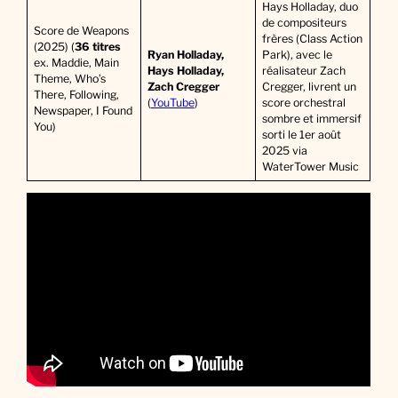
Hays Holladay, duo
de compositeurs
Score de Weapons
frères (Class Action
(2025) (
36 titres
Ryan Holladay,
Park), avec le
ex. Maddie, Main
Hays Holladay,
réalisateur Zach
Theme, Who’s
Zach Cregger
Cregger, livrent un
There, Following,
(
YouTube
)
score orchestral
Newspaper, I Found
sombre et immersif
You)
sorti le 1er août
2025 via
WaterTower Music