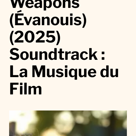
Weapons
W
e
(Évanouis)
a
p
(2025)
o
n
Soundtrack :
s
(
É
La Musique du
v
a
Film
n
o
u
i
s
)
(