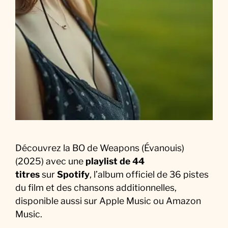
a
M
u
s
i
q
u
e
d
u
F
Découvrez la BO de Weapons (Évanouis)
i
(2025) avec une
playlist de 44
l
titres
sur
Spotify
, l’album officiel de 36 pistes
m
du film et des chansons additionnelles,
disponible aussi sur Apple Music ou Amazon
Music.