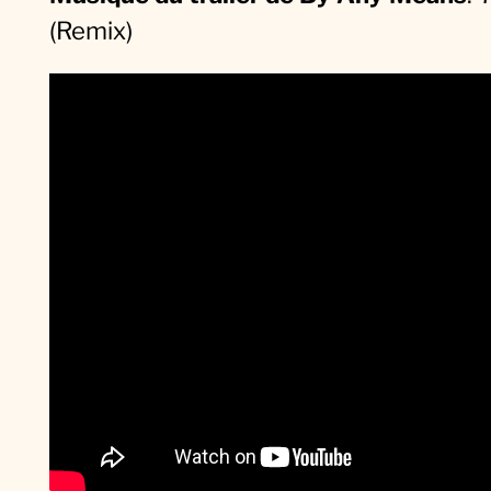
(Remix)
q
u
e
d
u
F
i
l
m