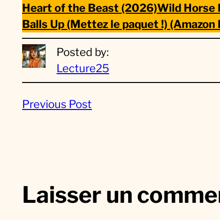
Heart of the Beast (2026)
Wild Horse 
Balls Up (Mettez le paquet !) (Amazon
Posted by:
Lecture25
Previous Post
Laisser un comme