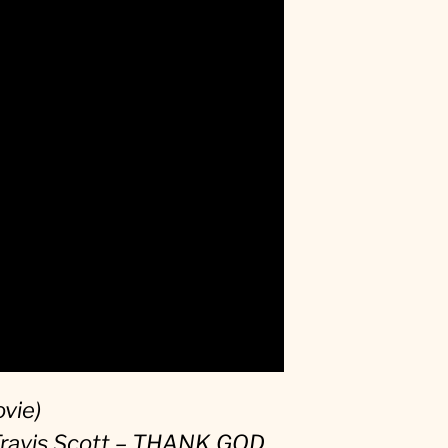
ovie)
ravis Scott – THANK GOD