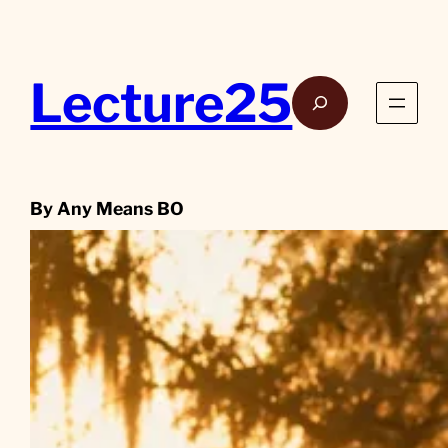
Aller
au
contenu
Lecture25
Rech
By Any Means BO