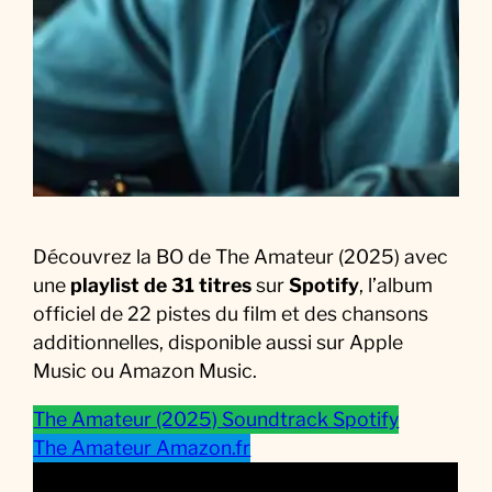
e
d
u
F
i
l
m
Découvrez la BO de The Amateur (2025) avec
une
playlist de 31 titres
sur
Spotify
, l’album
officiel de 22 pistes du film et des chansons
additionnelles, disponible aussi sur Apple
Music ou Amazon Music.
The Amateur (2025) Soundtrack Spotify
The Amateur Amazon.fr