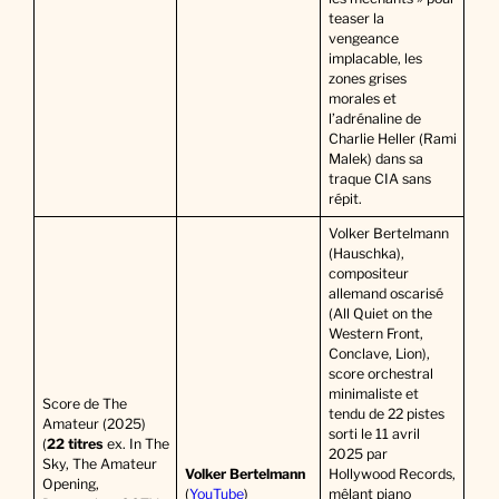
teaser la
vengeance
implacable, les
zones grises
morales et
l’adrénaline de
Charlie Heller (Rami
Malek) dans sa
traque CIA sans
répit.
Volker Bertelmann
(Hauschka),
compositeur
allemand oscarisé
(All Quiet on the
Western Front,
Conclave, Lion),
score orchestral
minimaliste et
Score de The
tendu de 22 pistes
Amateur (2025)
sorti le 11 avril
(
22 titres
ex. In The
2025 par
Sky, The Amateur
Volker Bertelmann
Hollywood Records,
Opening,
(
YouTube
)
mêlant piano