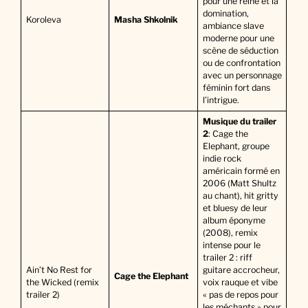
pour une reine et la
domination,
Koroleva
Masha Shkolnik
ambiance slave
moderne pour une
scène de séduction
ou de confrontation
avec un personnage
féminin fort dans
l’intrigue.
Musique du trailer
2
: Cage the
Elephant, groupe
indie rock
américain formé en
2006 (Matt Shultz
au chant), hit gritty
et bluesy de leur
album éponyme
(2008), remix
intense pour le
trailer 2 : riff
Ain’t No Rest for
guitare accrocheur,
Cage the Elephant
the Wicked (remix
voix rauque et vibe
trailer 2)
« pas de repos pour
les méchants » pour