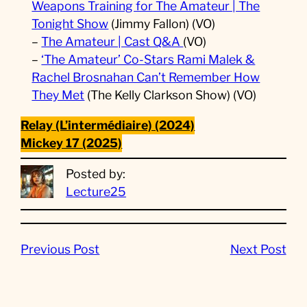
Weapons Training for The Amateur | The
Tonight Show
(Jimmy Fallon) (VO)
–
The Amateur | Cast Q&A
(VO)
–
‘The Amateur’ Co-Stars Rami Malek &
Rachel Brosnahan Can’t Remember How
They Met
(The Kelly Clarkson Show) (VO)
Relay (L’intermédiaire) (2024)
Mickey 17 (2025)
Posted by:
Lecture25
Previous Post
Next Post