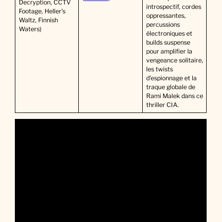
Decryption, CCTV
introspectif, cordes
Footage, Heller’s
oppressantes,
Waltz, Finnish
percussions
Waters)
électroniques et
builds suspense
pour amplifier la
vengeance solitaire,
les twists
d’espionnage et la
traque globale de
Rami Malek dans ce
thriller CIA.