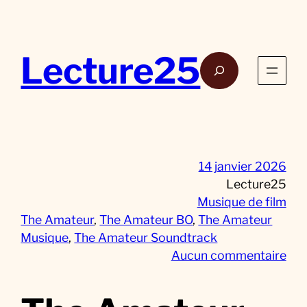
Aller
au
contenu
Lecture25
Rech
14 janvier 2026
Lecture25
Musique de film
The Amateur
, 
The Amateur BO
, 
The Amateur
Musique
, 
The Amateur Soundtrack
s
Aucun commentaire
u
r