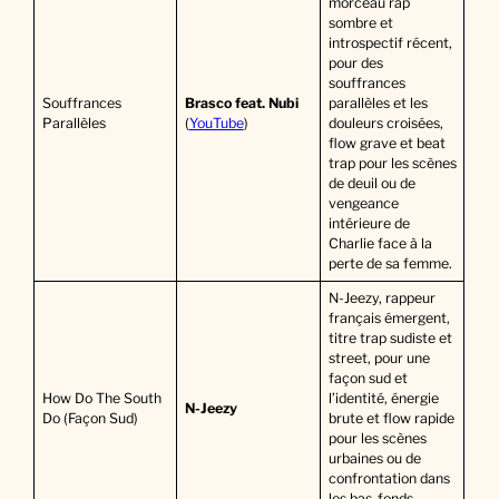
morceau rap
sombre et
introspectif récent,
pour des
souffrances
Souffrances
Brasco feat. Nubi
parallèles et les
Parallèles
(
YouTube
)
douleurs croisées,
flow grave et beat
trap pour les scènes
de deuil ou de
vengeance
intérieure de
Charlie face à la
perte de sa femme.
N-Jeezy, rappeur
français émergent,
titre trap sudiste et
street, pour une
façon sud et
How Do The South
l’identité, énergie
N-Jeezy
Do (Façon Sud)
brute et flow rapide
pour les scènes
urbaines ou de
confrontation dans
les bas-fonds