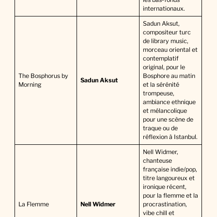
internationaux.
Sadun Aksut,
compositeur turc
de library music,
morceau oriental et
contemplatif
original, pour le
The Bosphorus by
Bosphore au matin
Sadun Aksut
Morning
et la sérénité
trompeuse,
ambiance ethnique
et mélancolique
pour une scène de
traque ou de
réflexion à Istanbul.
Nell Widmer,
chanteuse
française indie/pop,
titre langoureux et
ironique récent,
pour la flemme et la
La Flemme
Nell Widmer
procrastination,
vibe chill et