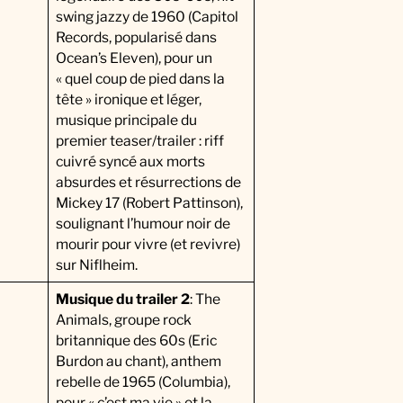
swing jazzy de 1960 (Capitol
Records, popularisé dans
Ocean’s Eleven), pour un
« quel coup de pied dans la
tête » ironique et léger,
musique principale du
premier teaser/trailer : riff
cuivré syncé aux morts
absurdes et résurrections de
Mickey 17 (Robert Pattinson),
soulignant l’humour noir de
mourir pour vivre (et revivre)
sur Niflheim.
Musique du trailer 2
: The
Animals, groupe rock
britannique des 60s (Eric
Burdon au chant), anthem
rebelle de 1965 (Columbia),
pour « c’est ma vie » et la