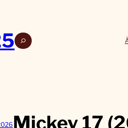
25
Rech
Mickey 17 (
 2026