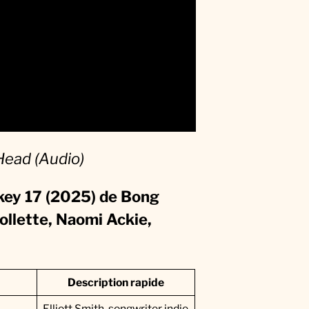
Head (Audio)
key 17 (2025) de Bong
ollette, Naomi Ackie,
Description rapide
Elliott Smith, songwriter indie