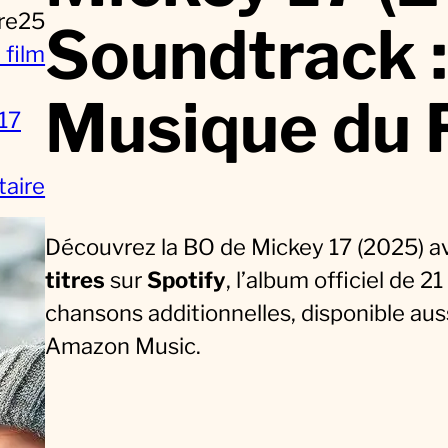
re25
Soundtrack :
 film
Musique du 
17
s
aire
u
Découvrez la BO de Mickey 17 (2025) 
r
titres
sur
Spotify
, l’album officiel de 2
M
chansons additionnelles, disponible aus
i
Amazon Music.
c
k
e