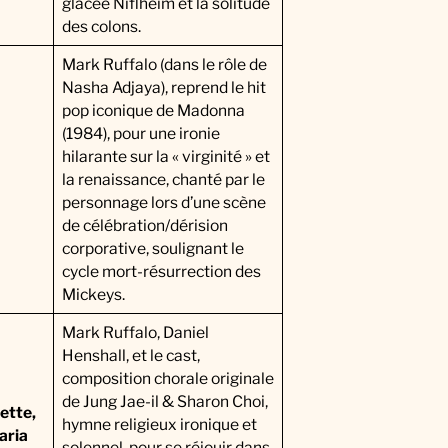
glacée Niflheim et la solitude
des colons.
Mark Ruffalo (dans le rôle de
Nasha Adjaya), reprend le hit
pop iconique de Madonna
(1984), pour une ironie
hilarante sur la « virginité » et
la renaissance, chanté par le
personnage lors d’une scène
de célébration/dérision
corporative, soulignant le
cycle mort-résurrection des
Mickeys.
Mark Ruffalo, Daniel
Henshall, et le cast,
composition chorale originale
de Jung Jae-il & Sharon Choi,
ette,
hymne religieux ironique et
aria
solennel, pour se réjouir dans