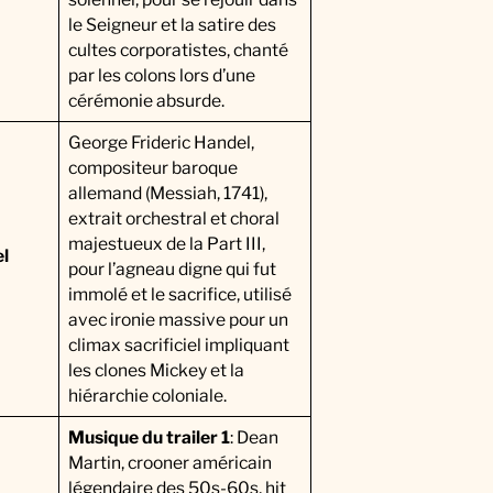
le Seigneur et la satire des
cultes corporatistes, chanté
par les colons lors d’une
cérémonie absurde.
George Frideric Handel,
compositeur baroque
allemand (Messiah, 1741),
extrait orchestral et choral
majestueux de la Part III,
l
pour l’agneau digne qui fut
immolé et le sacrifice, utilisé
avec ironie massive pour un
climax sacrificiel impliquant
les clones Mickey et la
hiérarchie coloniale.
Musique du trailer 1
: Dean
Martin, crooner américain
légendaire des 50s-60s, hit