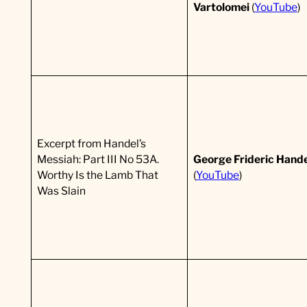
Vartolomei
(
YouTube
)
Excerpt from Handel’s
Messiah: Part III No 53A.
George Frideric Hande
Worthy Is the Lamb That
(
YouTube
)
Was Slain