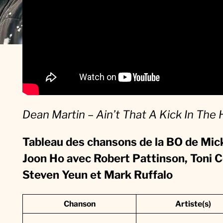
t
r
a
c
k
:
L
Dean Martin – Ain’t That A Kick In The 
a
M
Tableau des chansons de la BO de
Mic
u
Joon Ho avec Robert Pattinson, Toni C
s
Steven Yeun et Mark Ruffalo
i
q
Chanson
Artiste(s)
u