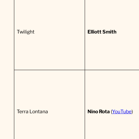
e
d
u
Twilight
Elliott Smith
F
i
l
m
Terra Lontana
Nino Rota
(
YouTube
)