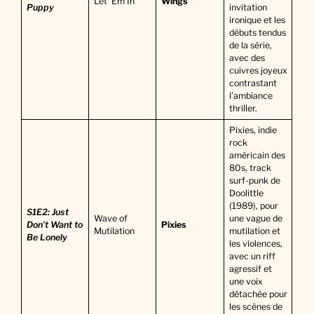
Let ‘Em In
Wings
Puppy
invitation
ironique et les
débuts tendus
de la série,
avec des
cuivres joyeux
contrastant
l’ambiance
thriller.
Pixies, indie
rock
américain des
80s, track
surf-punk de
Doolittle
(1989), pour
S1E2: Just
Wave of
une vague de
Don’t Want to
Pixies
Mutilation
mutilation et
Be Lonely
les violences,
avec un riff
agressif et
une voix
détachée pour
les scènes de