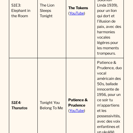
S1E3:
The Lion
Linda 1939),
The Tokens
Elephant in
Sleeps
pour un lion
(
YouTube
)
the Room
Tonight
qui dort et
l’illusion de
paix, avec des
harmonies
vocales
légères pour
les moments
trompeurs.
Patience &
Prudence, duo
vocal
américain des
50s, ballade
innocente de
1956, pour un
Patience &
ce soir tu
S1E4:
Tonight You
Prudence
m’appartiens
Thanatos
Belong To Me
(
YouTube
)
et les
possessivités,
avec des voix
enfantines et
un ukulélé