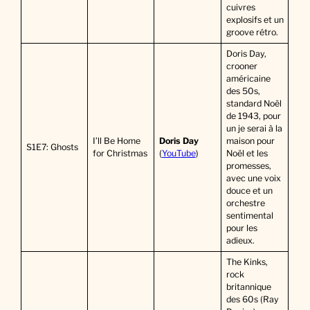
cuivres
explosifs et un
groove rétro.
Doris Day,
crooner
américaine
des 50s,
standard Noël
de 1943, pour
un je serai à la
I’ll Be Home
Doris Day
maison pour
S1E7: Ghosts
for Christmas
(
YouTube
)
Noël et les
promesses,
avec une voix
douce et un
orchestre
sentimental
pour les
adieux.
The Kinks,
rock
britannique
des 60s (Ray