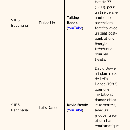
Heads: 77
(1977), pour
un tiré vers le
Talking
haut et les
S1E5:
Pulled Up
Heads
ascensions
Bacchanal
(
YouTube
)
forcées, avec
un beat post-
punk et une
énergie
frénétique
pour les
twists.
David Bowie,
hit glam rock
de Let’s
Dance (1983),
pour une
invitation à
danser et les
S1E5:
David Bowie
jeux mortels,
Let’s Dance
Bacchanal
(
YouTube
)
avec un
groove funky
et un chant
charismatique