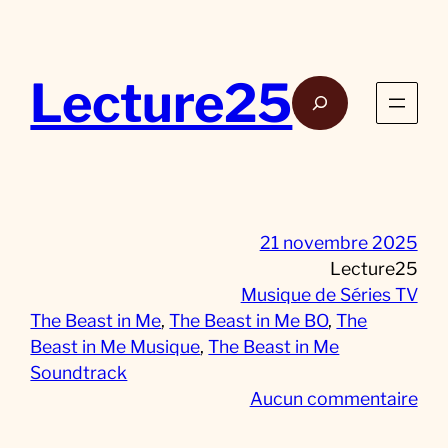
Aller
au
contenu
Lecture25
Rech
21 novembre 2025
Lecture25
Musique de Séries TV
The Beast in Me
, 
The Beast in Me BO
, 
The
Beast in Me Musique
, 
The Beast in Me
Soundtrack
s
Aucun commentaire
u