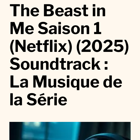
r
The Beast in
T
h
Me Saison 1
e
B
(Netflix) (2025)
e
a
Soundtrack :
s
t
i
La Musique de
n
M
la Série
e
S
a
i
s
o