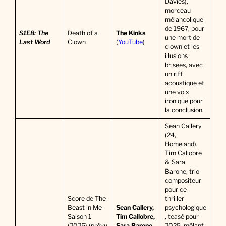
Davies),
morceau
mélancolique
de 1967, pour
S1E8: The
Death of a
The Kinks
une mort de
Last Word
Clown
(
YouTube
)
clown et les
illusions
brisées, avec
un riff
acoustique et
une voix
ironique pour
la conclusion.
Sean Callery
(24,
Homeland),
Tim Callobre
& Sara
Barone, trio
compositeur
pour ce
Score de The
thriller
Beast in Me
Sean Callery,
psychologique
Saison 1
Tim Callobre,
, teasé pour
(2025) (prévu
Sara Barone
2025, mêlant