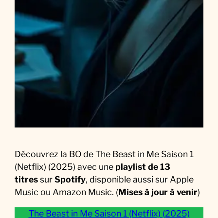
S
o
u
n
d
t
r
a
c
k
:
L
Découvrez la BO de The Beast in Me Saison 1
a
(Netflix) (2025) avec une
playlist de 13
M
titres
sur
Spotify
, disponible aussi sur Apple
u
Music ou Amazon Music. (
Mises à jour à venir
)
s
i
The Beast in Me Saison 1 (Netflix) (2025)