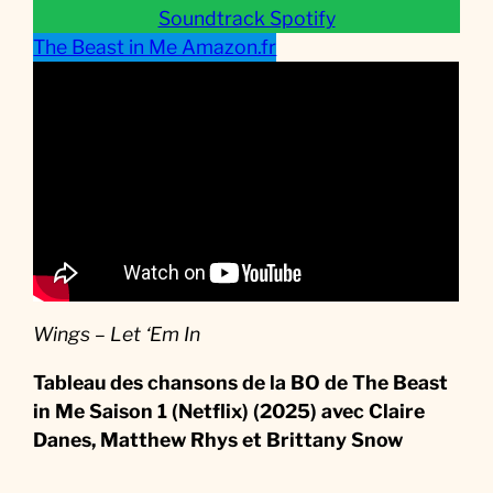
q
Soundtrack Spotify
u
The Beast in Me Amazon.fr
e
d
e
l
a
S
é
r
i
e
Wings – Let ‘Em In
Tableau des chansons de la BO de The Beast
in Me Saison 1 (Netflix) (2025) avec Claire
Danes, Matthew Rhys et Brittany Snow