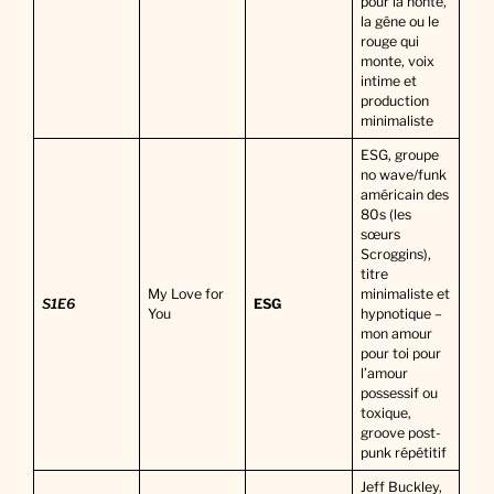
pour la honte,
la gêne ou le
rouge qui
monte, voix
intime et
production
minimaliste
ESG, groupe
no wave/funk
américain des
80s (les
sœurs
Scroggins),
titre
My Love for
minimaliste et
S1E6
ESG
You
hypnotique –
mon amour
pour toi pour
l’amour
possessif ou
toxique,
groove post-
punk répétitif
Jeff Buckley,