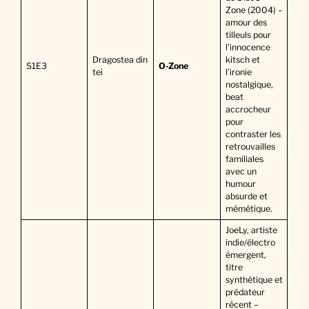
Zone (2004) –
amour des
tilleuls pour
l’innocence
Dragostea din
kitsch et
S1E3
O-Zone
tei
l’ironie
nostalgique,
beat
accrocheur
pour
contraster les
retrouvailles
familiales
avec un
humour
absurde et
mémétique.
JoeLy, artiste
indie/électro
émergent,
titre
synthétique et
prédateur
récent –