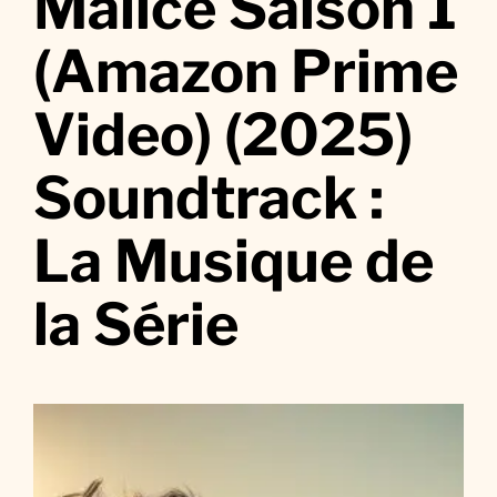
Malice Saison 1
M
a
(Amazon Prime
l
i
Video) (2025)
c
e
Soundtrack :
S
a
i
La Musique de
s
o
la Série
n
1
(
A
m
a
z