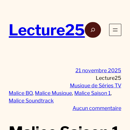
Aller
au
contenu
Lecture25
Rech
21 novembre 2025
Lecture25
Musique de Séries TV
Malice BO
, 
Malice Musique
, 
Malice Saison 1
, 
Malice Soundtrack
s
Aucun commentaire
u
r