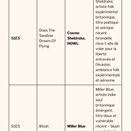
Sheldrake,
artiste folk
expérimental
britannique,
titre poétique
et onirique
Does The
Cosmo
récent
Swallow
S1E5
Sheldrake,
hirondelle
Dream Of
HOWL
rêve-t-elle de
Flying
voler pour la
liberté
entravée et
l’évasion,
ambiance folk
expérimentale
et aérienne
Miller Blue,
artiste indie-
soul
britannique
émergent,
titre doux et
vulnérable
S1E5
Blush
Miller Blue
récent – blush