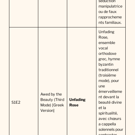
séduction
manipulatrice
ou de faux
rapprocheme
nts familiaux.
Unfading
Rose,
ensemble
vocal
orthodoxe
grec, hymne
byzantin
traditionnel
(troisième
mode), pour
une
émerveilleme
Awed by the
nt devant la
Beauty (Third
Unfading
S1E2
beauté divine
Mode) [Greek
Rose
et la
Version]
spiritualité,
avec chœurs
a cappella
solennels pour
contraster