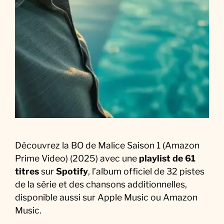
5
)
S
o
u
n
d
t
r
a
c
Découvrez la BO de Malice Saison 1 (Amazon
k
Prime Video) (2025) avec une
playlist de 61
:
titres
sur
Spotify
, l’album officiel de 32 pistes
L
de la série et des chansons additionnelles,
a
disponible aussi sur Apple Music ou Amazon
M
Music.
u