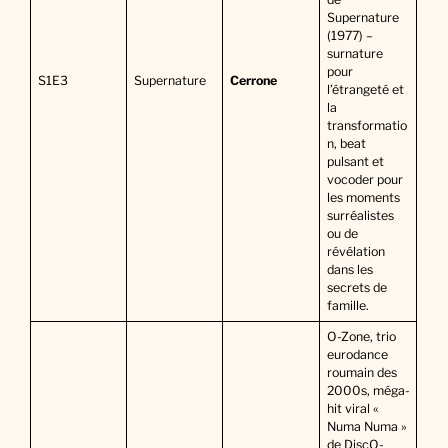
Supernature
(1977) –
surnature
pour
S1E3
Supernature
Cerrone
l’étrangeté et
la
transformatio
n, beat
pulsant et
vocoder pour
les moments
surréalistes
ou de
révélation
dans les
secrets de
famille.
O-Zone, trio
eurodance
roumain des
2000s, méga-
hit viral «
Numa Numa »
de DiscO-