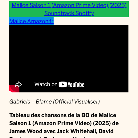
s
Malice Saison 1 (Amazon Prime Video) (2025)
i
Soundtrack Spotify
q
Malice Amazon.fr
u
e
d
e
l
a
S
é
r
i
Gabriels – Blame (Official Visualiser)
e
Tableau des chansons de la BO de Malice
Saison 1 (Amazon Prime Video) (2025) de
James Wood avec Jack Whitehall, David