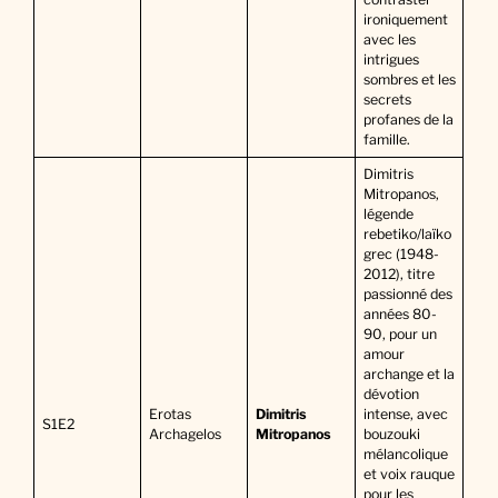
ironiquement
avec les
intrigues
sombres et les
secrets
profanes de la
famille.
Dimitris
Mitropanos,
légende
rebetiko/laïko
grec (1948-
2012), titre
passionné des
années 80-
90, pour un
amour
archange et la
dévotion
Erotas
Dimitris
intense, avec
S1E2
Archagelos
Mitropanos
bouzouki
mélancolique
et voix rauque
pour les