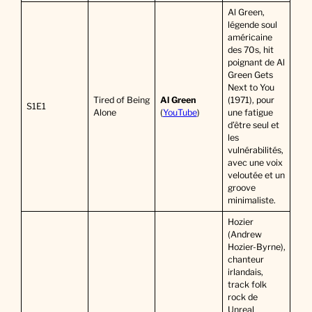
Al Green,
légende soul
américaine
des 70s, hit
poignant de Al
Green Gets
Next to You
Tired of Being
Al Green
(1971), pour
S1E1
Alone
(
YouTube
)
une fatigue
d’être seul et
les
vulnérabilités,
avec une voix
veloutée et un
groove
minimaliste.
Hozier
(Andrew
Hozier-Byrne),
chanteur
irlandais,
track folk
rock de
Unreal