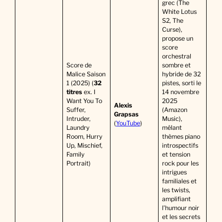
grec (The
White Lotus
S2, The
Curse),
propose un
score
orchestral
Score de
sombre et
Malice Saison
hybride de 32
1 (2025) (
32
pistes, sorti le
titres
ex. I
14 novembre
Want You To
2025
Alexis
Suffer,
(Amazon
Grapsas
Intruder,
Music),
(
YouTube
)
Laundry
mêlant
Room, Hurry
thèmes piano
Up, Mischief,
introspectifs
Family
et tension
Portrait)
rock pour les
intrigues
familiales et
les twists,
amplifiant
l’humour noir
et les secrets