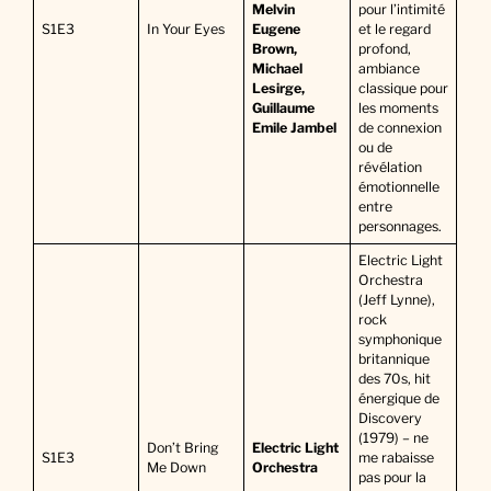
Melvin
pour l’intimité
S1E3
In Your Eyes
Eugene
et le regard
Brown,
profond,
Michael
ambiance
Lesirge,
classique pour
Guillaume
les moments
Emile Jambel
de connexion
ou de
révélation
émotionnelle
entre
personnages.
Electric Light
Orchestra
(Jeff Lynne),
rock
symphonique
britannique
des 70s, hit
énergique de
Discovery
(1979) – ne
Don’t Bring
Electric Light
S1E3
me rabaisse
Me Down
Orchestra
pas pour la