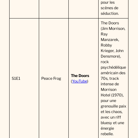
pour les
scènes de
séduction.
The Doors
(Jim Morrison,
Ray
Manzarek,
Robby
Krieger, John
Densmore),
rock
psychédélique
américain des
The Doors
S1E1
Peace Frog
70s, track
(
YouTube
)
intense de
Morrison
Hotel (1970),
pour une
grenouille paix
et les chaos,
avec un riff
bluesy et une
énergie
rebelle.