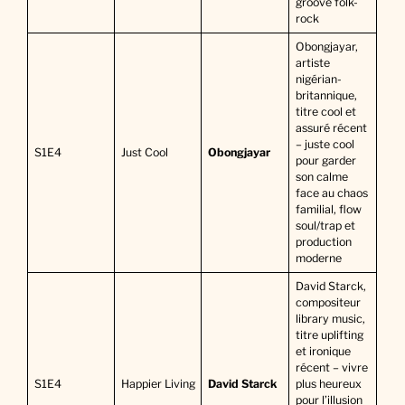
groove folk-
rock
Obongjayar,
artiste
nigérian-
britannique,
titre cool et
assuré récent
– juste cool
S1E4
Just Cool
Obongjayar
pour garder
son calme
face au chaos
familial, flow
soul/trap et
production
moderne
David Starck,
compositeur
library music,
titre uplifting
et ironique
récent – vivre
S1E4
Happier Living
David Starck
plus heureux
pour l’illusion