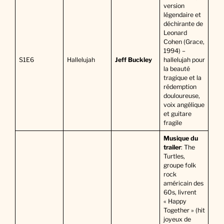
version
légendaire et
déchirante de
Leonard
Cohen (Grace,
1994) –
S1E6
Hallelujah
Jeff Buckley
hallelujah pour
la beauté
tragique et la
rédemption
douloureuse,
voix angélique
et guitare
fragile
Musique du
trailer
: The
Turtles,
groupe folk
rock
américain des
60s, livrent
« Happy
Together » (hit
joyeux de