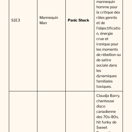
mannequin
homme pour
la critique des
Mannequin
rôles genrés
S1E3
Panic Shack
Man
et de
l’objectificatio
n, énergie
crue et
ironique pour
les moments
de rébellion ou
de satire
sociale dans
les
dynamiques
familiales
toxiques.
Claudja Barry,
chanteuse
disco
canadienne
des 70s-80s,
hit funky de
Sweet