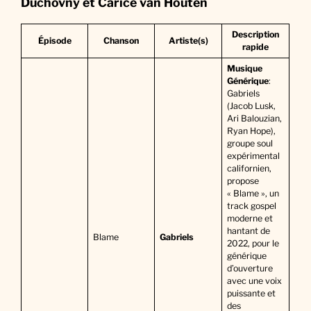
Duchovny et Carice van Houten
Description
Épisode
Chanson
Artiste(s)
rapide
Musique
Générique
:
Gabriels
(Jacob Lusk,
Ari Balouzian,
Ryan Hope),
groupe soul
expérimental
californien,
propose
« Blame », un
track gospel
moderne et
hantant de
Blame
Gabriels
2022, pour le
générique
d’ouverture
avec une voix
puissante et
des