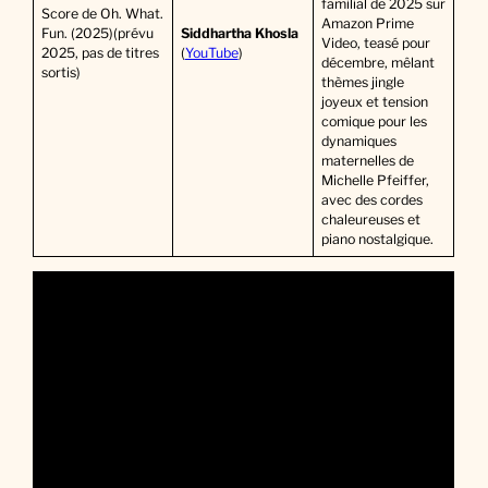
familial de 2025 sur
Score de Oh. What.
Amazon Prime
Fun. (2025)(prévu
Siddhartha Khosla
Video, teasé pour
2025, pas de titres
(
YouTube
)
décembre, mêlant
sortis)
thèmes jingle
joyeux et tension
comique pour les
dynamiques
maternelles de
Michelle Pfeiffer,
avec des cordes
chaleureuses et
piano nostalgique.