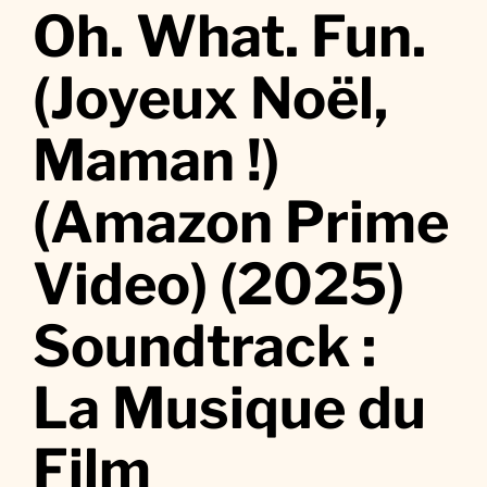
r
Oh. What. Fun.
O
h
(Joyeux Noël,
.
W
Maman !)
h
a
(Amazon Prime
t
.
F
Video) (2025)
u
n
Soundtrack :
.
(
La Musique du
J
o
Film
y
e