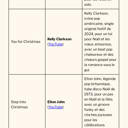
solo.
Kelly Clarkson,
icône pop
américaine, single
original festif de
2024, pour un toi
Kelly Clarkson
pour Noël et les
You for Christmas
(
YouTube
)
vœux amoureux,
avec un beat pop
chaleureux et des
chœurs gospel pour
la romance sous le
gui.
Elton John, légende
pop britannique,
tube disco-Noël de
1973, pour un pas
en Noël et la fête,
Step Into
Elton John
avec un groove
Christmas
(
YouTube
)
funky et des
cloches joyeuses
pour les
célébrations