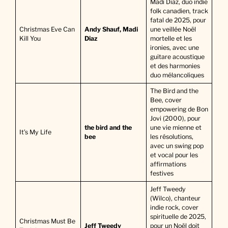
Madi Diaz, duo indie
folk canadien, track
fatal de 2025, pour
Christmas Eve Can
Andy Shauf, Madi
une veillée Noël
Kill You
Diaz
mortelle et les
ironies, avec une
guitare acoustique
et des harmonies
duo mélancoliques
The Bird and the
Bee, cover
empowering de Bon
Jovi (2000), pour
the bird and the
une vie mienne et
It’s My Life
bee
les résolutions,
avec un swing pop
et vocal pour les
affirmations
festives
Jeff Tweedy
(Wilco), chanteur
indie rock, cover
spirituelle de 2025,
Christmas Must Be
Jeff Tweedy
pour un Noël doit