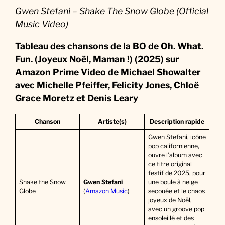
M
Gwen Stefani – Shake The Snow Globe (Official
u
Music Video)
s
i
Tableau des chansons de la BO de Oh. What.
q
Fun. (Joyeux Noël, Maman !) (2025) sur
u
Amazon Prime Video de Michael Showalter
e
avec Michelle Pfeiffer, Felicity Jones, Chloë
d
Grace Moretz et Denis Leary
u
F
Chanson
Artiste(s)
Description rapide
i
Gwen Stefani, icône
l
pop californienne,
ouvre l’album avec
m
ce titre original
festif de 2025, pour
Shake the Snow
Gwen Stefani
une boule à neige
Globe
(
Amazon Music
)
secouée et le chaos
joyeux de Noël,
avec un groove pop
ensoleillé et des