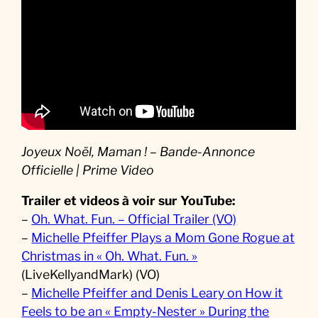
Joyeux Noël, Maman ! – Bande-Annonce
Officielle | Prime Video
Trailer et videos à voir sur YouTube:
–
Oh. What. Fun. – Official Trailer (VO)
–
Michelle Pfeiffer Plays a Mom Gone Rogue at
Christmas in « Oh. What. Fun. »
(LiveKellyandMark) (VO)
–
Michelle Pfeiffer and Denis Leary on How it
Feels to be an « Empty-Nester » During the