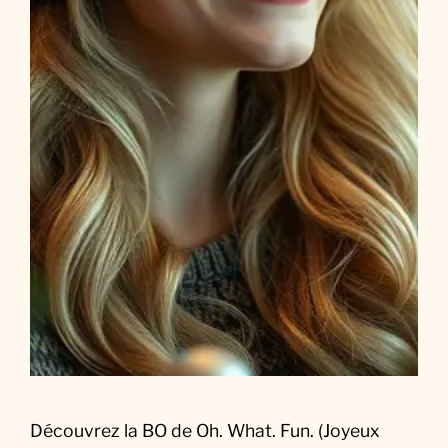
a
z
o
n
P
r
i
m
e
V
i
d
e
o
)
(
Découvrez la BO de Oh. What. Fun. (Joyeux
2