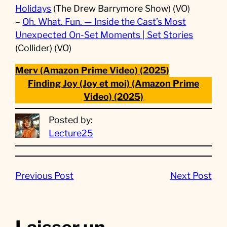
Holidays
(The Drew Barrymore Show) (VO)
–
Oh. What. Fun. — Inside the Cast’s Most
Unexpected On-Set Moments | Set Stories
(Collider) (VO)
Merv (Amazon Prime Video) (2025)
Finding Joy (Joy et moi) (Amazon Prime
Video) (2025)
Posted by:
Lecture25
Previous Post
Next Post