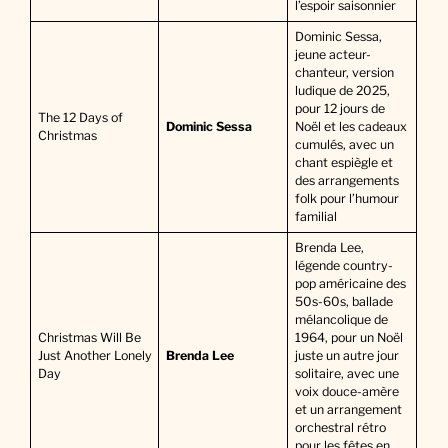
l’espoir saisonnier
Dominic Sessa,
jeune acteur-
chanteur, version
ludique de 2025,
pour 12 jours de
The 12 Days of
Dominic Sessa
Noël et les cadeaux
Christmas
cumulés, avec un
chant espiègle et
des arrangements
folk pour l’humour
familial
Brenda Lee,
légende country-
pop américaine des
50s-60s, ballade
mélancolique de
Christmas Will Be
1964, pour un Noël
Just Another Lonely
Brenda Lee
juste un autre jour
Day
solitaire, avec une
voix douce-amère
et un arrangement
orchestral rétro
pour les fêtes en