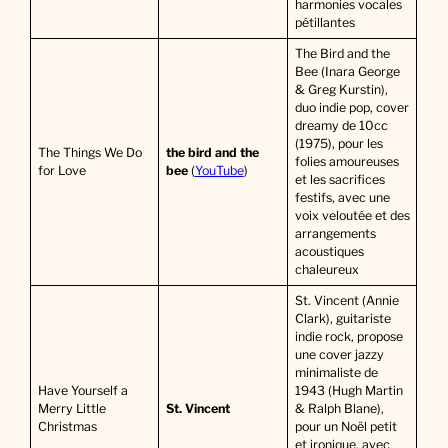
harmonies vocales
pétillantes
The Bird and the
Bee (Inara George
& Greg Kurstin),
duo indie pop, cover
dreamy de 10cc
(1975), pour les
The Things We Do
the bird and the
folies amoureuses
for Love
bee
(
YouTube
)
et les sacrifices
festifs, avec une
voix veloutée et des
arrangements
acoustiques
chaleureux
St. Vincent (Annie
Clark), guitariste
indie rock, propose
une cover jazzy
minimaliste de
Have Yourself a
1943 (Hugh Martin
Merry Little
St. Vincent
& Ralph Blane),
Christmas
pour un Noël petit
et ironique, avec