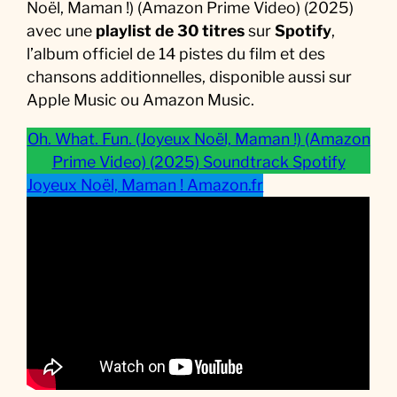
Noël, Maman !) (Amazon Prime Video) (2025)
0
avec une
playlist de 30 titres
sur
Spotify
,
2
l’album officiel de 14 pistes du film et des
5
chansons additionnelles, disponible aussi sur
)
Apple Music ou Amazon Music.
S
o
Oh. What. Fun. (Joyeux Noël, Maman !) (Amazon
u
Prime Video) (2025) Soundtrack Spotify
n
Joyeux Noël, Maman ! Amazon.fr
d
t
r
a
c
k
:
L
a