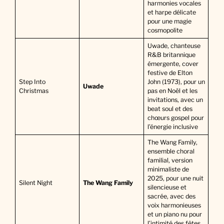
harmonies vocales
et harpe délicate
pour une magie
cosmopolite
Uwade, chanteuse
R&B britannique
émergente, cover
festive de Elton
Step Into
John (1973), pour un
Uwade
Christmas
pas en Noël et les
invitations, avec un
beat soul et des
chœurs gospel pour
l’énergie inclusive
The Wang Family,
ensemble choral
familial, version
minimaliste de
2025, pour une nuit
Silent Night
The Wang Family
silencieuse et
sacrée, avec des
voix harmonieuses
et un piano nu pour
l’intimité des fêtes