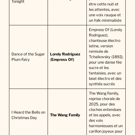
Tonight
être cette nuit et
les attentes, avec
une voix rauque et
un folk minimaliste
Empress Of (Lorely
Rodriguez),
chanteuse électro
latine, version
remixée de
Dance of the Sugar
Lorely Rodriguez
Tchaikovsky (1892),
Plum Fairy
(
Empress Of)
pour une danse fée
sucre et les
fantaisies, avec un
beat électro et des
synthés sucrés
The Wang Family,
reprise chorale de
2025, pour des
cloches entendues
I Heard the Bells on
The Wang Family
et les appels, avec
Christmas Day
des voix
harmonieuses et un
carillon joyeux pour