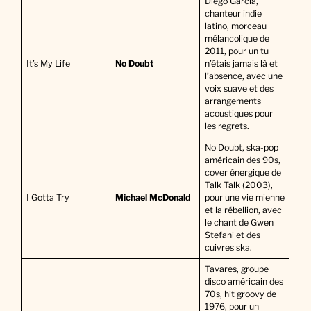
Diego Garcia,
chanteur indie
latino, morceau
mélancolique de
2011, pour un tu
It’s My Life
No Doubt
n’étais jamais là et
l’absence, avec une
voix suave et des
arrangements
acoustiques pour
les regrets.
No Doubt, ska-pop
américain des 90s,
cover énergique de
Talk Talk (2003),
I Gotta Try
Michael McDonald
pour une vie mienne
et la rébellion, avec
le chant de Gwen
Stefani et des
cuivres ska.
Tavares, groupe
disco américain des
70s, hit groovy de
1976, pour un