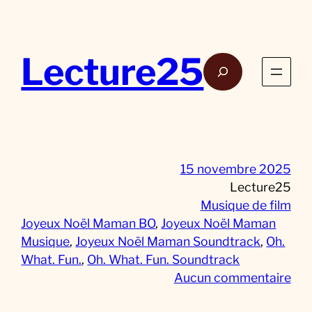
Aller
au
contenu
Lecture25
Rech
15 novembre 2025
Lecture25
Musique de film
Joyeux Noël Maman BO
, 
Joyeux Noël Maman
Musique
, 
Joyeux Noël Maman Soundtrack
, 
Oh.
What. Fun.
, 
Oh. What. Fun. Soundtrack
s
Aucun commentaire
u