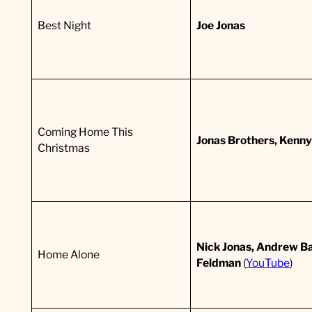
n
Best Night
Joe Jonas
a
s
B
r
Coming Home This
o
Jonas Brothers, Kenny
Christmas
t
h
e
r
Nick Jonas, Andrew B
s
Home Alone
Feldman
(
YouTube
)
)
(