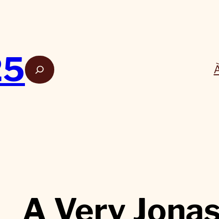
25
Rech
A Very Jona