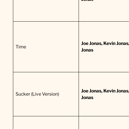
S
o
u
n
Joe Jonas, Kevin Jonas
d
Time
Jonas
t
r
a
c
Joe Jonas, Kevin Jonas
k
Sucker (Live Version)
Jonas
:
L
a