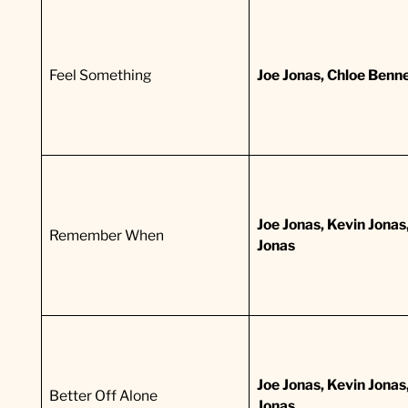
D
i
s
Feel Something
Joe Jonas, Chloe Benn
n
e
y
+
)
Joe Jonas, Kevin Jonas
Remember When
Jonas
(
2
0
2
5
Joe Jonas, Kevin Jonas
Better Off Alone
)
Jonas