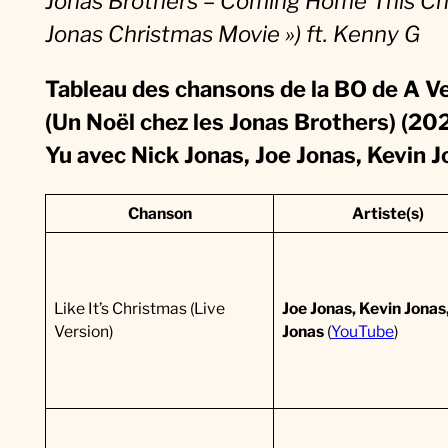
Jonas Brothers – Coming Home This Ch
n
Jonas Christmas Movie ») ft. Kenny G
N
o
Tableau des chansons de la BO de A V
ë
(Un Noël chez les Jonas Brothers) (20
l
Yu avec Nick Jonas, Joe Jonas, Kevin 
c
h
Chanson
Artiste(s)
e
z
Like It’s Christmas (Live
Joe Jonas, Kevin Jonas
l
Version)
Jonas
(
YouTube
)
e
s
J
o