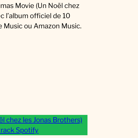
tmas Movie (Un Noël chez
c l’album officiel de 10
ple Music ou Amazon Music.
l chez les Jonas Brothers)
rack Spotify