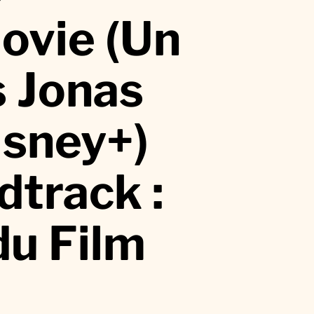
ovie (Un
s Jonas
isney+)
track :
du Film