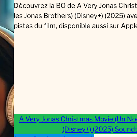
Découvrez la BO de A Very Jonas Chris
r
les Jonas Brothers) (Disney+) (2025) ave
A
pistes du film, disponible aussi sur Ap
V
e
r
y
J
o
n
a
s
C
A Very Jonas Christmas Movie (Un Noë
h
(Disney+) (2025) Soundt