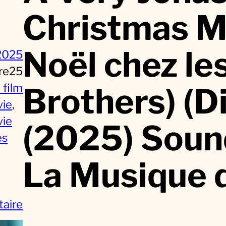
Christmas M
Noël chez le
2025
re25
Brothers) (D
 film
vie
, 
vie
(2025) Sound
es
La Musique 
s
aire
u