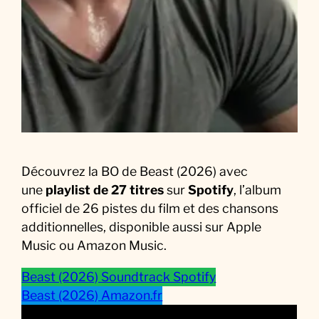
l
m
Découvrez la BO de Beast (2026) avec
une
playlist de 27 titres
sur
Spotify
, l’album
officiel de 26 pistes du film et des chansons
additionnelles, disponible aussi sur Apple
Music ou Amazon Music.
Beast (2026) Soundtrack Spotify
Beast (2026) Amazon.fr