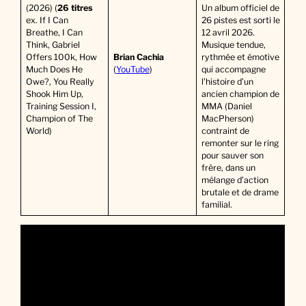
(2026) (
26 titres
Un album officiel de
ex. If I Can
26 pistes est sorti le
Breathe, I Can
12 avril 2026.
Think, Gabriel
Musique tendue,
Offers 100k, How
Brian Cachia
rythmée et émotive
Much Does He
(
YouTube
)
qui accompagne
Owe?, You Really
l’histoire d’un
Shook Him Up,
ancien champion de
Training Session I,
MMA (Daniel
Champion of The
MacPherson)
World)
contraint de
remonter sur le ring
pour sauver son
frère, dans un
mélange d’action
brutale et de drame
familial.