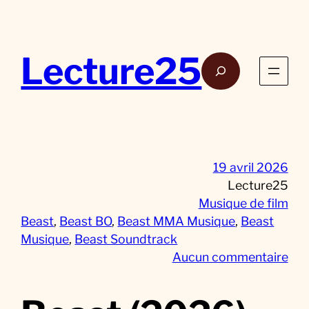
Aller
au
contenu
Lecture25
Rech
19 avril 2026
Lecture25
Musique de film
Beast
, 
Beast BO
, 
Beast MMA Musique
, 
Beast
Musique
, 
Beast Soundtrack
s
Aucun commentaire
u
r