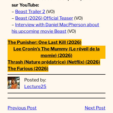
sur YouTube:
–
Beast Trailer 2
(VO)
–
Beast (2026) Official Teaser
(VO)
–
Interview with Daniel MacPherson about
his upcoming movie Beast
(VO)
The Punisher: One Last Kill (2026)
Lee Cronin’s The Mummy (Le réveil de la
momie) (2026)
Thrash (Nature prédatrice) (Netflix) (2026)
The Furious (2026)
Posted by:
Lecture25
Previous Post
Next Post