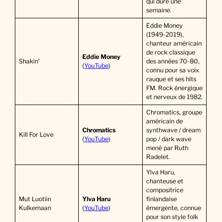
qui dure une
semaine.
Eddie Money
(1949-2019),
chanteur américain
de rock classique
Eddie Money
Shakin’
des années 70-80,
(
YouTube
)
connu pour sa voix
rauque et ses hits
FM. Rock énergique
et nerveux de 1982.
Chromatics, groupe
américain de
Chromatics
synthwave / dream
Kill For Love
(
YouTube
)
pop / dark wave
mené par Ruth
Radelet.
Ylva Haru,
chanteuse et
compositrice
Mut Luotiin
Ylva Haru
finlandaise
Kulkemaan
(
YouTube
)
émergente, connue
pour son style folk