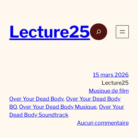
Aller
au
contenu
Lecture25
Rech
15 mars 2026
Lecture25
Musique de film
Over Your Dead Body
, 
Over Your Dead Body
BO
, 
Over Your Dead Body Musique
, 
Over Your
Dead Body Soundtrack
s
Aucun commentaire
u