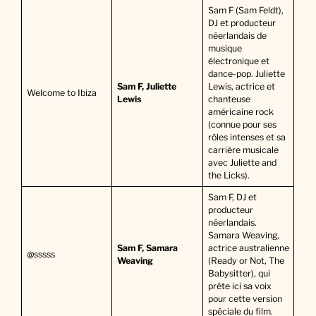
Sam F (Sam Feldt),
DJ et producteur
néerlandais de
musique
électronique et
dance-pop. Juliette
Sam F, Juliette
Lewis, actrice et
Welcome to Ibiza
Lewis
chanteuse
américaine rock
(connue pour ses
rôles intenses et sa
carrière musicale
avec Juliette and
the Licks).
Sam F, DJ et
producteur
néerlandais.
Samara Weaving,
Sam F, Samara
actrice australienne
@sssss
Weaving
(Ready or Not, The
Babysitter), qui
prête ici sa voix
pour cette version
spéciale du film.