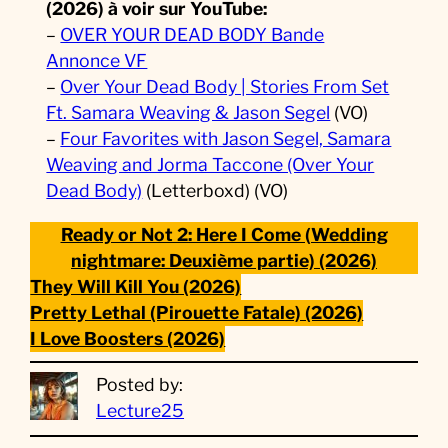
(2026)
à voir sur YouTube:
–
OVER YOUR DEAD BODY Bande
Annonce VF
–
Over Your Dead Body | Stories From Set
Ft. Samara Weaving & Jason Segel
(VO)
–
Four Favorites with Jason Segel, Samara
Weaving and Jorma Taccone (Over Your
Dead Body)
(Letterboxd) (VO)
Ready or Not 2: Here I Come (Wedding
nightmare: Deuxième partie) (2026)
They Will Kill You (2026)
Pretty Lethal (Pirouette Fatale) (2026)
I Love Boosters (2026)
Posted by:
Lecture25