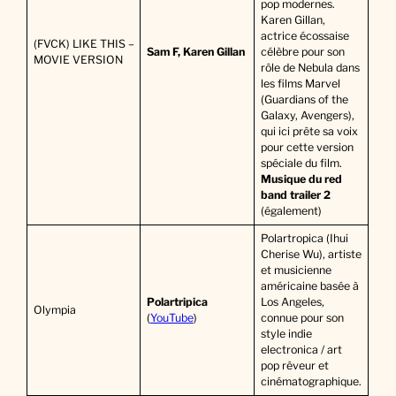
pop modernes.
Karen Gillan,
actrice écossaise
(FVCK) LIKE THIS –
Sam F, Karen Gillan
célèbre pour son
MOVIE VERSION
rôle de Nebula dans
les films Marvel
(Guardians of the
Galaxy, Avengers),
qui ici prête sa voix
pour cette version
spéciale du film.
Musique du red
band trailer 2
(également)
Polartropica (Ihui
Cherise Wu), artiste
et musicienne
américaine basée à
Polartripica
Los Angeles,
Olympia
(
YouTube
)
connue pour son
style indie
electronica / art
pop rêveur et
cinématographique.