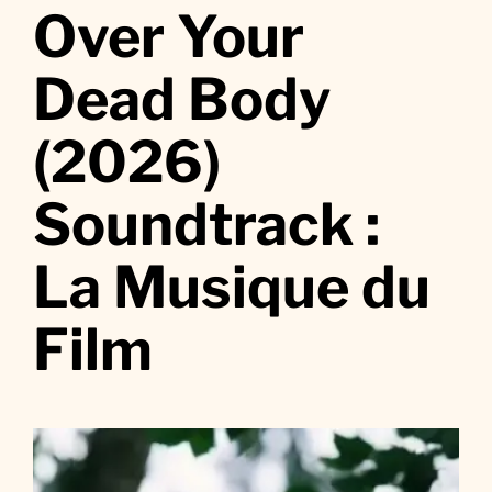
r
Over Your
O
v
Dead Body
e
r
(2026)
Y
o
Soundtrack :
u
r
D
La Musique du
e
a
Film
d
B
o
d
y
(