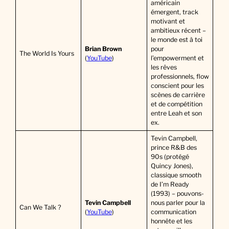
américain
émergent, track
motivant et
ambitieux récent –
le monde est à toi
Brian Brown
pour
The World Is Yours
(
YouTube
)
l’empowerment et
les rêves
professionnels, flow
conscient pour les
scènes de carrière
et de compétition
entre Leah et son
ex.
Tevin Campbell,
prince R&B des
90s (protégé
Quincy Jones),
classique smooth
de I’m Ready
(1993) – pouvons-
Tevin Campbell
nous parler pour la
Can We Talk ?
(
YouTube
)
communication
honnête et les