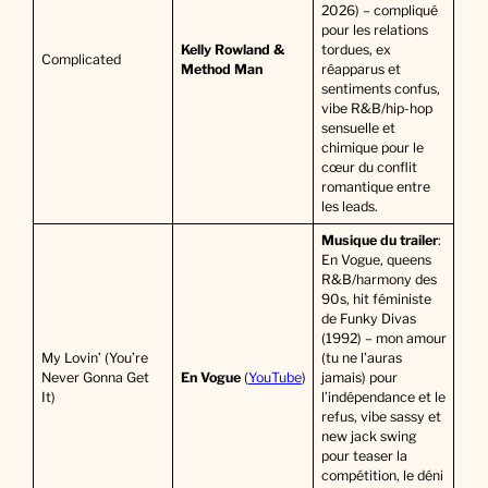
2026) – compliqué
pour les relations
Kelly Rowland &
tordues, ex
Complicated
Method Man
réapparus et
sentiments confus,
vibe R&B/hip-hop
sensuelle et
chimique pour le
cœur du conflit
romantique entre
les leads.
Musique du trailer
:
En Vogue, queens
R&B/harmony des
90s, hit féministe
de Funky Divas
(1992) – mon amour
My Lovin’ (You’re
(tu ne l’auras
Never Gonna Get
En Vogue
(
YouTube
)
jamais) pour
It)
l’indépendance et le
refus, vibe sassy et
new jack swing
pour teaser la
compétition, le déni