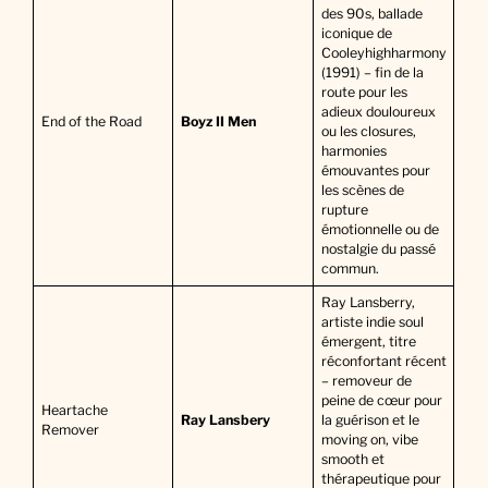
des 90s, ballade
iconique de
Cooleyhighharmony
(1991) – fin de la
route pour les
adieux douloureux
End of the Road
Boyz II Men
ou les closures,
harmonies
émouvantes pour
les scènes de
rupture
émotionnelle ou de
nostalgie du passé
commun.
Ray Lansberry,
artiste indie soul
émergent, titre
réconfortant récent
– removeur de
peine de cœur pour
Heartache
Ray Lansbery
la guérison et le
Remover
moving on, vibe
smooth et
thérapeutique pour