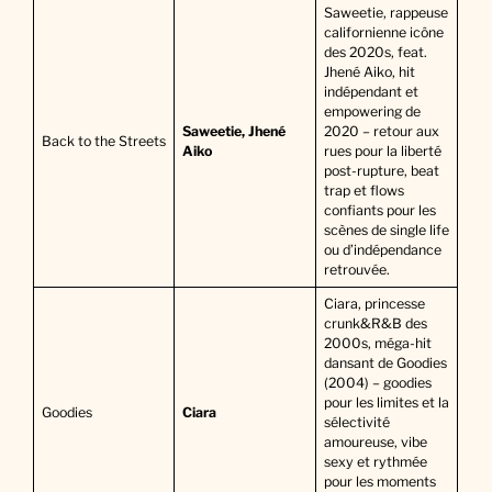
Saweetie, rappeuse
californienne icône
des 2020s, feat.
Jhené Aiko, hit
indépendant et
empowering de
Saweetie, Jhené
2020 – retour aux
Back to the Streets
Aiko
rues pour la liberté
post-rupture, beat
trap et flows
confiants pour les
scènes de single life
ou d’indépendance
retrouvée.
Ciara, princesse
crunk&R&B des
2000s, méga-hit
dansant de Goodies
(2004) – goodies
pour les limites et la
Goodies
Ciara
sélectivité
amoureuse, vibe
sexy et rythmée
pour les moments