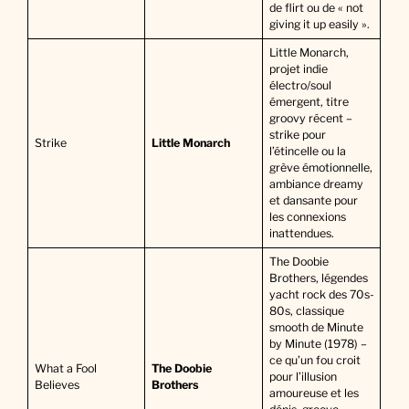
de flirt ou de « not
giving it up easily ».
Little Monarch,
projet indie
électro/soul
émergent, titre
groovy récent –
strike pour
Strike
Little Monarch
l’étincelle ou la
grève émotionnelle,
ambiance dreamy
et dansante pour
les connexions
inattendues.
The Doobie
Brothers, légendes
yacht rock des 70s-
80s, classique
smooth de Minute
by Minute (1978) –
ce qu’un fou croit
What a Fool
The Doobie
pour l’illusion
Believes
Brothers
amoureuse et les