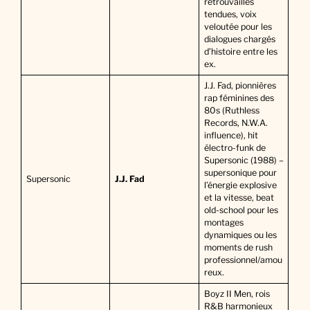
retrouvailles
tendues, voix
veloutée pour les
dialogues chargés
d’histoire entre les
ex.
J.J. Fad, pionnières
rap féminines des
80s (Ruthless
Records, N.W.A.
influence), hit
électro-funk de
Supersonic (1988) –
supersonique pour
Supersonic
J.J. Fad
l’énergie explosive
et la vitesse, beat
old-school pour les
montages
dynamiques ou les
moments de rush
professionnel/amou
reux.
Boyz II Men, rois
R&B harmonieux