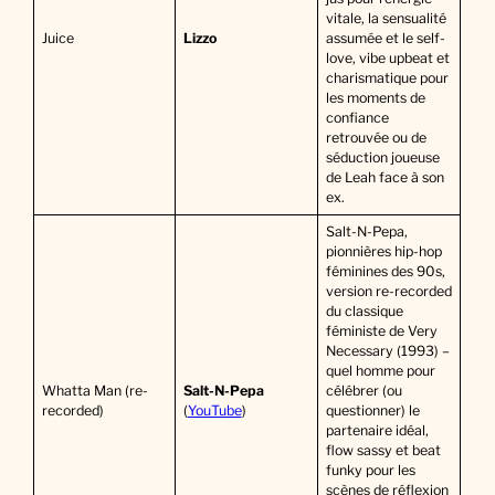
vitale, la sensualité
Juice
Lizzo
assumée et le self-
love, vibe upbeat et
charismatique pour
les moments de
confiance
retrouvée ou de
séduction joueuse
de Leah face à son
ex.
Salt-N-Pepa,
pionnières hip-hop
féminines des 90s,
version re-recorded
du classique
féministe de Very
Necessary (1993) –
quel homme pour
Whatta Man (re-
Salt-N-Pepa
célébrer (ou
recorded)
(
YouTube
)
questionner) le
partenaire idéal,
flow sassy et beat
funky pour les
scènes de réflexion