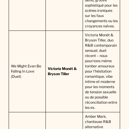
dénis, groove
sophistiqué pour les
scènes ironiques
sur les faux
changements ou les
croyances naïves.
Victoria Monét &
Bryson Tiller, duo
R&B contemporain
sensuel, duet
récent – nous
pourrions même
We Might Even Be
tomber amoureux
Victoria Monét &
Falling In Love
pour l’hésitation
Bryson Tiller
(Duet)
romantique, vibe
intime et moderne
pour les moments
de tension sexuelle
ou de possible
réconciliation entre
les ex.
Amber Mark,
chanteuse R&B
alternative