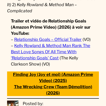
It)
2)
Kelly Rowland & Method Man –
Complicated
Trailer et vidéo de Relationship Goals
(Amazon Prime Video) (2026) à voir sur
YouTube:
–
Relationship Goals – Official Trailer
(VO)
–
Kelly Rowland & Method Man Rank The
Best Love Songs Of All Time With
‘Relationship Goals’ Cast
(The Kelly
Clarkson Show) (VO)
Finding Joy (Joy et moi) (Amazon Prime
Video) (2025)
The Wrecking Crew (Team Démolition)
(2026)
Posted by: