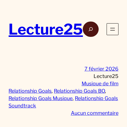
Aller
au
contenu
Lecture25
Rech
7 février 2026
Lecture25
Musique de film
Relationship Goals
, 
Relationship Goals BO
, 
Relationship Goals Musique
, 
Relationship Goals
Soundtrack
s
Aucun commentaire
u