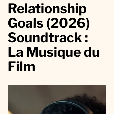
r
Relationship
R
e
Goals (2026)
l
a
Soundtrack :
t
i
La Musique du
o
n
s
Film
h
i
p
G
o
a
l
s