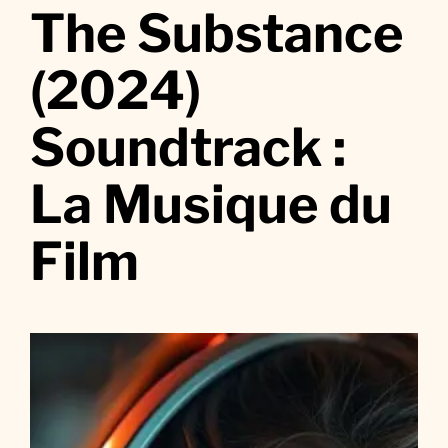
r
The Substance
T
h
(2024)
e
S
Soundtrack :
u
b
La Musique du
s
t
a
Film
n
c
e
(
2
0
2
4