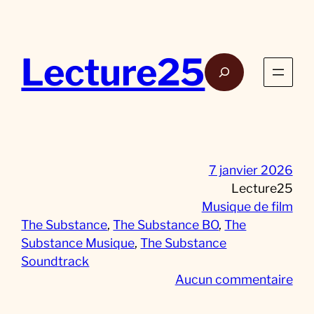
Aller
au
contenu
Lecture25
Rech
7 janvier 2026
Lecture25
Musique de film
The Substance
, 
The Substance BO
, 
The
Substance Musique
, 
The Substance
Soundtrack
s
Aucun commentaire
u