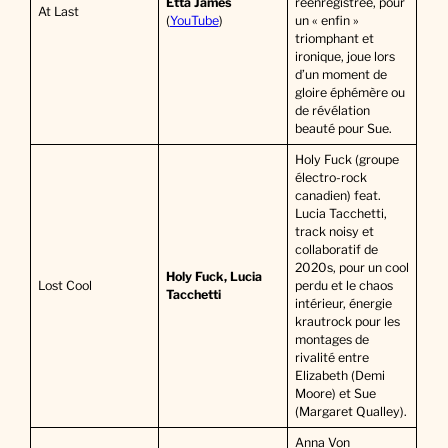
Etta James
réenregistrée, pour
At Last
(
YouTube
)
un « enfin »
triomphant et
ironique, joue lors
d’un moment de
gloire éphémère ou
de révélation
beauté pour Sue.
Holy Fuck (groupe
électro-rock
canadien) feat.
Lucia Tacchetti,
track noisy et
collaboratif de
2020s, pour un cool
Holy Fuck, Lucia
Lost Cool
perdu et le chaos
Tacchetti
intérieur, énergie
krautrock pour les
montages de
rivalité entre
Elizabeth (Demi
Moore) et Sue
(Margaret Qualley).
Anna Von