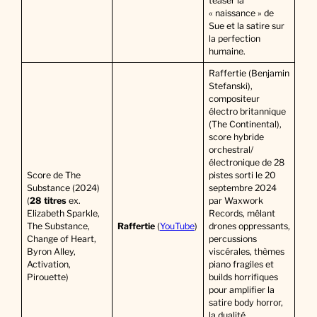
teaser la
« naissance » de
Sue et la satire sur
la perfection
humaine.
Raffertie (Benjamin
Stefanski),
compositeur
électro britannique
(The Continental),
score hybride
orchestral/
électronique de 28
Score de The
pistes sorti le 20
Substance (2024)
septembre 2024
(
28 titres
ex.
par Waxwork
Elizabeth Sparkle,
Records, mêlant
The Substance,
Raffertie
(
YouTube
)
drones oppressants,
Change of Heart,
percussions
Byron Alley,
viscérales, thèmes
Activation,
piano fragiles et
Pirouette)
builds horrifiques
pour amplifier la
satire body horror,
la dualité