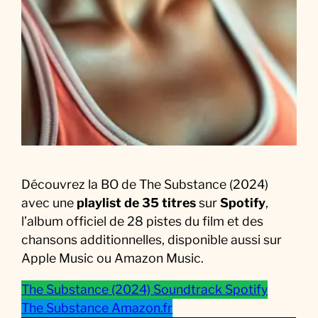
i
q
u
e
d
u
F
i
l
m
Découvrez la BO de The Substance (2024)
avec une
playlist de 35 titres
sur
Spotify
,
l’album officiel de 28 pistes du film et des
chansons additionnelles, disponible aussi sur
Apple Music ou Amazon Music.
The Substance (2024) Soundtrack Spotify
The Substance Amazon.fr