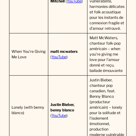
Mitchell
(
YouTube
)
vulnérabilité,
harmonies délicates
et folk acoustique
pour les instants de
connexion fragile et
d’amour retrouvé.
Matt McWaters,
chanteur folk-pop
américain – when
When You’re Giving
matt mcwaters
you’re giving me
Me Love
(
YouTube
)
love pour l’amour
donné et reçu,
ballade émouvante
Justin Bieber,
chanteur pop
canadien, feat.
Benny Blanco
(producteur
Justin Bieber,
Lonely (with benny
américain) – lonely
benny blanco
blanco)
pour la solitude et
(
YouTube
)
l’isolement
émotionnel,
production
moderne vulnérable