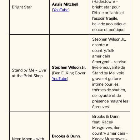
(Hadestown) –
Anaïs Mitchell
Bright Star
bright star pour
(
YouTube
)
l’étoile brillante et
l’espoir fragile,
ballade acoustique
douce et poétique
Stephen Wilson Jr.,
chanteur
country/folk
américain
émergent – reprise
Stephen Wilson Jr.
live émouvante de
Stand by Me – Live
(Ben E. King Cover
Stand by Me, voix
at the Print Shop
YouTube
)
grave et guitare
intime pour les
thèmes de soutien,
de loyauté et de
présence malgré les
épreuves
Brooks & Dunn
feat. Kacey
Musgraves, duo
country américain +
Brooks & Dunn
,
Neon Moon – with
Kacey Musgraves –