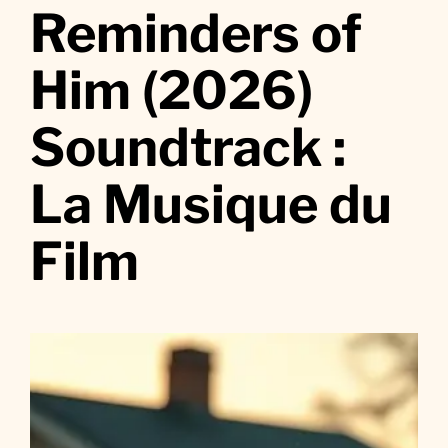
r
Reminders of
R
e
Him (2026)
m
i
Soundtrack :
n
d
La Musique du
e
r
s
Film
o
f
H
i
m
(
2
0