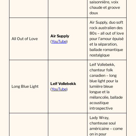
saisonnière, voix
chaude et groove
doux
Air Supply, duo soft
rock australien des
80s – all out of love
Air Supply
All Out of Love
pour l’amour épuisé
(
YouTube
)
et la séparation,
ballade romantique
nostalgique
Leif Vollebekk,
chanteur folk
canadien – long
blue light pour la
Leif Vollebekk
Long Blue Light
lumière bleue
(
YouTube
)
longue et la
mélancolie, ballade
acoustique
introspective
Lady Wray,
chanteuse soul
américaine – come
on in pour