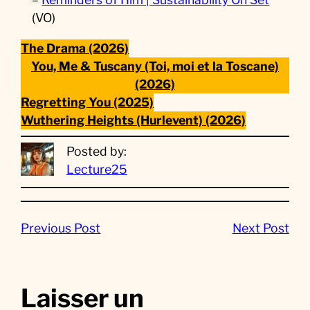
(VO)
The Drama (2026)
You, Me & Tuscany (Toi, moi et la Toscane)
(2026)
Regretting You (2025)
Wuthering Heights (Hurlevent) (2026)
Posted by:
Lecture25
Previous Post
Next Post
Laisser un