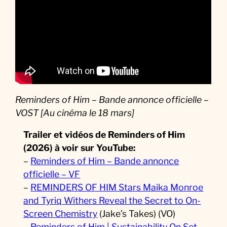
Reminders of Him – Bande annonce officielle –
VOST [Au cinéma le 18 mars]
Trailer et vidéos de Reminders of Him
(2026)
à voir sur YouTube:
–
Reminders of Him – Bande annonce
officielle – VF
–
REMINDERS OF HIM Stars Maika Monroe
and Tyriq Withers Reveal the Secret to On-
Screen Chemistry
(Jake’s Takes) (VO)
–
Reminders of Him | Sustainability On Set