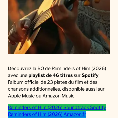
u
s
i
q
u
e
d
u
F
i
Découvrez la BO de Reminders of Him (2026)
l
avec une
playlist de 46 titres
sur
Spotify
,
m
l’album officiel de 23 pistes du film et des
chansons additionnelles, disponible aussi sur
Apple Music ou Amazon Music.
Reminders of Him (2026) Soundtrack Spotify
Reminders of Him (2026) Amazon.fr