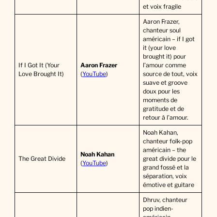
et voix fragile
Aaron Frazer,
chanteur soul
américain – if I got
it (your love
brought it) pour
If I Got It (Your
Aaron Frazer
l’amour comme
Love Brought It)
(
YouTube
)
source de tout, voix
suave et groove
doux pour les
moments de
gratitude et de
retour à l’amour.
Noah Kahan,
chanteur folk-pop
américain – the
Noah Kahan
The Great Divide
great divide pour le
(
YouTube
)
grand fossé et la
séparation, voix
émotive et guitare
Dhruv, chanteur
pop indien-