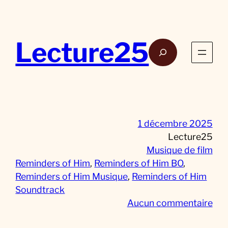
Aller
au
contenu
Lecture25
Rech
1 décembre 2025
Lecture25
Musique de film
Reminders of Him
, 
Reminders of Him BO
, 
Reminders of Him Musique
, 
Reminders of Him
Soundtrack
s
Aucun commentaire
u