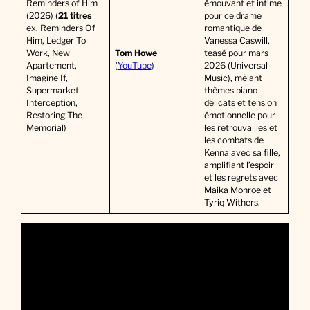
Reminders of Him
émouvant et intime
(2026) (
21 titres
pour ce drame
ex. Reminders Of
romantique de
Him, Ledger To
Vanessa Caswill,
Work, New
Tom Howe
teasé pour mars
Apartement,
(
YouTube
)
2026 (Universal
Imagine If,
Music), mêlant
Supermarket
thèmes piano
Interception,
délicats et tension
Restoring The
émotionnelle pour
Memorial)
les retrouvailles et
les combats de
Kenna avec sa fille,
amplifiant l’espoir
et les regrets avec
Maika Monroe et
Tyriq Withers.