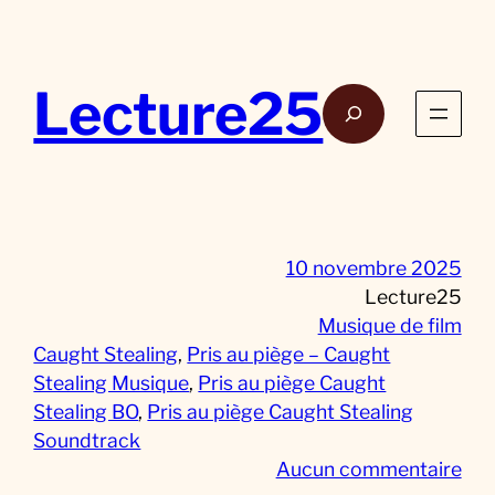
Aller
au
contenu
Lecture25
Rech
10 novembre 2025
Lecture25
Musique de film
Caught Stealing
, 
Pris au piège – Caught
Stealing Musique
, 
Pris au piège Caught
Stealing BO
, 
Pris au piège Caught Stealing
Soundtrack
s
Aucun commentaire