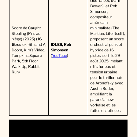
(Joe Talbot, Mark
Bowen), et Rob
Simonsen,
compositeur
américain
Score de Caught
minimaliste (The
Stealing (Pris au
Martian, Life Itself),
piège) (2025) (
16
proposent un score
titres
ex. 6th and A,
IDLES, Rob
orchestral punk et
Doom, Kim’s Video,
Simonsen
hybride de 16
Tompkins Square
(
YouTube
)
pistes, sorti le 29
Park, 5th Floor
août 2025, mêlant
Walk Up, Rabbit
riffs furieux et
Run)
tension urbaine
pour le thriller noir
de Aronofsky avec
Austin Butler,
amplifiant la
paranoïa new-
yorkaise et les
fuites chaotiques.