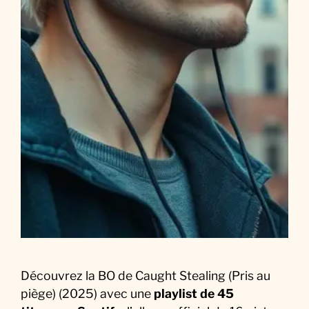
S
o
u
n
d
t
r
a
c
k
:
L
a
M
u
Découvrez la BO de Caught Stealing (Pris au
s
piège) (2025) avec une
playlist de 45
i