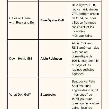
Blue Öyster Cult,
rock américain des
70s, anthem urbain
Cities on Flame
de 1974, pour des
Blue Öyster Cult
with Rock and Roll
villes en flammes
rock’n’roll et les
incendies
métropolitains
Alvin Robinson,
R&B américain des
60s, rocker
domestique de
Down Home Girl
Alvin Robinson
1964, pour une fille
du pays et les
racines sudistes
cachées
Buzzcocks (Pete
Shelley), punk
anglais des 70s, hit
What Do I Get?
Buzzcocks
interrogatif de
1978, pour une
question punk et les
gains illusoires