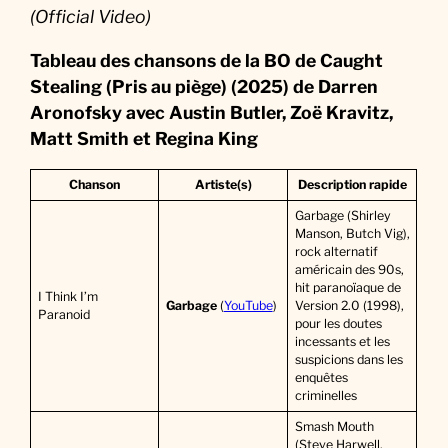
(Official Video)
Tableau des chansons de la BO de Caught
Stealing (Pris au piège) (2025) de Darren
Aronofsky
avec Austin Butler, Zoë Kravitz,
Matt Smith et Regina King
Chanson
Artiste(s)
Description rapide
Garbage (Shirley
Manson, Butch Vig),
rock alternatif
américain des 90s,
hit paranoïaque de
I Think I’m
Garbage
(
YouTube
)
Version 2.0 (1998),
Paranoid
pour les doutes
incessants et les
suspicions dans les
enquêtes
criminelles
Smash Mouth
(Steve Harwell,