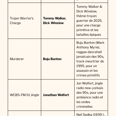
Tommy Walker &
Dick Winslow,
thème troyen
Trojan Warrior’s
Tommy Walker,
guerrier de 2025,
Charge
Dick Winslow
pour une charge
primitive et les
batailles épiques
Buju Banton (Mark
Anthony Myrie),
reggae dancehall
jamaïcain des 90s,
Murderer
Buju Banton
track meurtrier de
1995, pour un
assassin et les
crimes primitifs
Jon Wolfert, jingle
radio new-yorkais
des 90s, pour une
WCBS-FM DJ Jingle
Jonathan Wolfert
ambiance radio et
les ondes
criminelles
Neil Sedka (1939-),