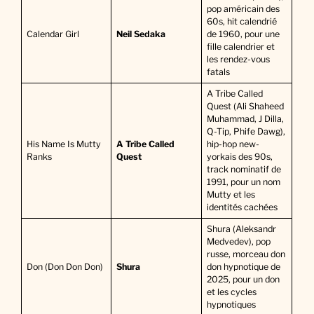
pop américain des
60s, hit calendrié
Calendar Girl
Neil Sedaka
de 1960, pour une
fille calendrier et
les rendez-vous
fatals
A Tribe Called
Quest (Ali Shaheed
Muhammad, J Dilla,
Q-Tip, Phife Dawg),
His Name Is Mutty
A Tribe Called
hip-hop new-
Ranks
Quest
yorkais des 90s,
track nominatif de
1991, pour un nom
Mutty et les
identités cachées
Shura (Aleksandr
Medvedev), pop
russe, morceau don
Don (Don Don Don)
Shura
don hypnotique de
2025, pour un don
et les cycles
hypnotiques