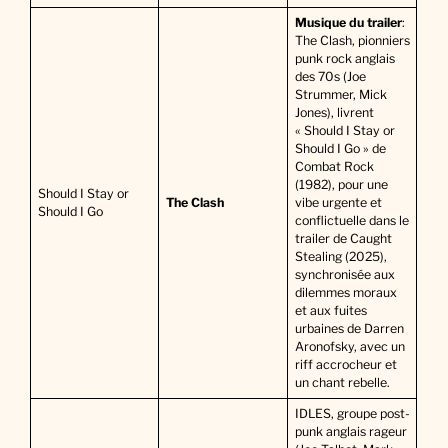
Musique du trailer
:
The Clash, pionniers
punk rock anglais
des 70s (Joe
Strummer, Mick
Jones), livrent
« Should I Stay or
Should I Go » de
Combat Rock
(1982), pour une
Should I Stay or
The Clash
vibe urgente et
Should I Go
conflictuelle dans le
trailer de Caught
Stealing (2025),
synchronisée aux
dilemmes moraux
et aux fuites
urbaines de Darren
Aronofsky, avec un
riff accrocheur et
un chant rebelle.
IDLES, groupe post-
punk anglais rageur