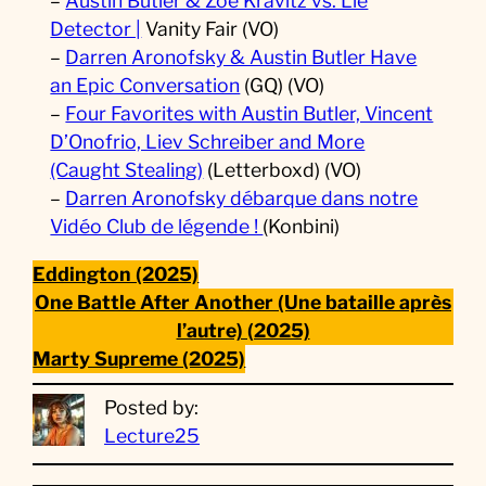
–
Austin Butler & Zoë Kravitz vs. Lie
Detector |
Vanity Fair (VO)
–
Darren Aronofsky & Austin Butler Have
an Epic Conversation
(GQ) (VO)
–
Four Favorites with Austin Butler, Vincent
D’Onofrio, Liev Schreiber and More
(Caught Stealing)
(Letterboxd) (VO)
–
Darren Aronofsky débarque dans notre
Vidéo Club de légende !
(Konbini)
Eddington (2025)
One Battle After Another (Une bataille après
l’autre) (2025)
Marty Supreme (2025)
Posted by:
Lecture25