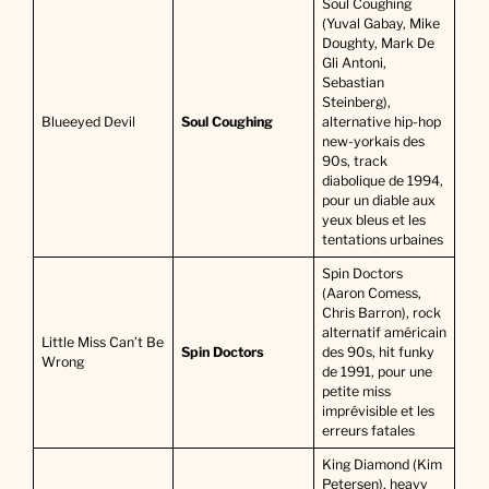
Soul Coughing
(Yuval Gabay, Mike
Doughty, Mark De
Gli Antoni,
Sebastian
Steinberg),
Blueeyed Devil
Soul Coughing
alternative hip-hop
new-yorkais des
90s, track
diabolique de 1994,
pour un diable aux
yeux bleus et les
tentations urbaines
Spin Doctors
(Aaron Comess,
Chris Barron), rock
alternatif américain
Little Miss Can’t Be
Spin Doctors
des 90s, hit funky
Wrong
de 1991, pour une
petite miss
imprévisible et les
erreurs fatales
King Diamond (Kim
Petersen), heavy