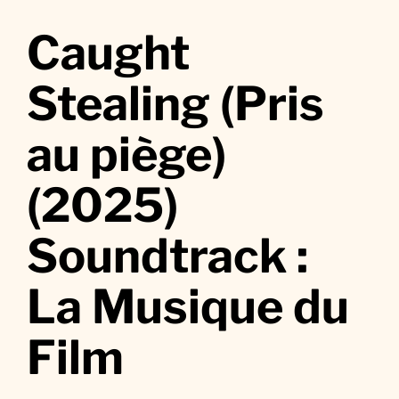
u
r
Caught
C
a
Stealing (Pris
u
g
au piège)
h
t
(2025)
S
t
e
Soundtrack :
a
l
La Musique du
i
n
Film
g
(
P