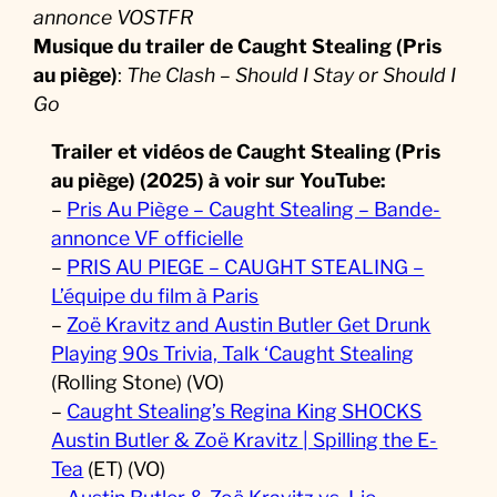
annonce VOSTFR
Musique
du trailer de
Caught Stealing (Pris
au piège)
:
The Clash – Should I Stay or Should I
Go
Trailer et vidéos de Caught Stealing (Pris
au piège) (2025)
à voir sur YouTube:
–
Pris Au Piège – Caught Stealing – Bande-
annonce VF officielle
–
PRIS AU PIEGE – CAUGHT STEALING –
L’équipe du film à Paris
–
Zoë Kravitz and Austin Butler Get Drunk
Playing 90s Trivia, Talk ‘Caught Stealing
(Rolling Stone) (VO)
–
Caught Stealing’s Regina King SHOCKS
Austin Butler & Zoë Kravitz | Spilling the E-
Tea
(ET) (VO)