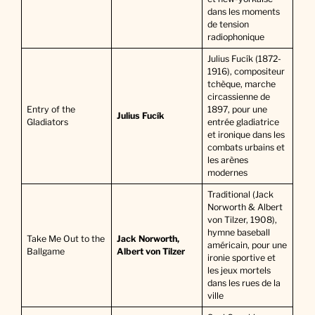
dans les moments
de tension
radiophonique
Julius Fucík (1872-
1916), compositeur
tchèque, marche
circassienne de
Entry of the
1897, pour une
Julius Fucík
Gladiators
entrée gladiatrice
et ironique dans les
combats urbains et
les arènes
modernes
Traditional (Jack
Norworth & Albert
von Tilzer, 1908),
hymne baseball
Take Me Out to the
Jack Norworth,
américain, pour une
Ballgame
Albert von Tilzer
ironie sportive et
les jeux mortels
dans les rues de la
ville