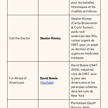
pour les batailles
titanesques et les
rivalités primitives
Sleater-Kinney
(Carrie Brownstein
& Corin Tucker),
punk rock
américain des 90s,
Call the Doctor
Sleater-Kinney
rocker urgent de
1997, pour un appel
au docteur et les
urgences médicales
ironiques
David Bowie (1947-
2016), industrial
rock de 1997, pour
I’m Afraid of
David Bowie
la peur des
Americans
(
YouTube
)
Américains et les
paranoïas urbaines
dans les rues de
New York
Portishead (Geoff
Barrow, Beth