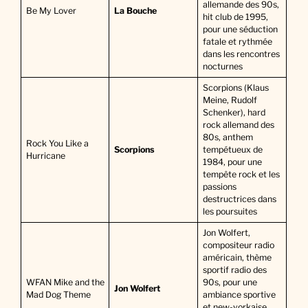
allemande des 90s,
Be My Lover
La Bouche
hit club de 1995,
pour une séduction
fatale et rythmée
dans les rencontres
nocturnes
Scorpions (Klaus
Meine, Rudolf
Schenker), hard
rock allemand des
80s, anthem
Rock You Like a
Scorpions
tempétueux de
Hurricane
1984, pour une
tempête rock et les
passions
destructrices dans
les poursuites
Jon Wolfert,
compositeur radio
américain, thème
sportif radio des
WFAN Mike and the
90s, pour une
Jon Wolfert
Mad Dog Theme
ambiance sportive
et new-yorkaise