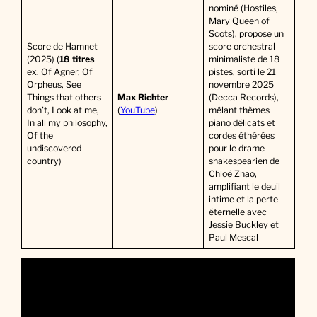
nominé (Hostiles,
Mary Queen of
Scots), propose un
Score de Hamnet
score orchestral
(2025) (
18 titres
minimaliste de 18
ex. Of Agner, Of
pistes, sorti le 21
Orpheus, See
novembre 2025
Things that others
Max Richter
(Decca Records),
don’t, Look at me,
(
YouTube
)
mêlant thèmes
In all my philosophy,
piano délicats et
Of the
cordes éthérées
undiscovered
pour le drame
country)
shakespearien de
Chloé Zhao,
amplifiant le deuil
intime et la perte
éternelle avec
Jessie Buckley et
Paul Mescal