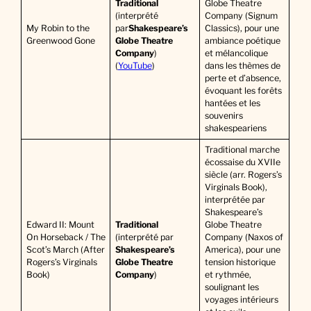
Traditional
Globe Theatre
(interprété
Company (Signum
My Robin to the
par
Shakespeare’s
Classics), pour une
Greenwood Gone
Globe Theatre
ambiance poétique
Company
)
et mélancolique
(
YouTube
)
dans les thèmes de
perte et d’absence,
évoquant les forêts
hantées et les
souvenirs
shakespeariens
Traditional marche
écossaise du XVIIe
siècle (arr. Rogers’s
Virginals Book),
interprétée par
Shakespeare’s
Edward II: Mount
Traditional
Globe Theatre
On Horseback / The
(interprété par
Company (Naxos of
Scot’s March (After
Shakespeare’s
America), pour une
Rogers’s Virginals
Globe Theatre
tension historique
Book)
Company
)
et rythmée,
soulignant les
voyages intérieurs