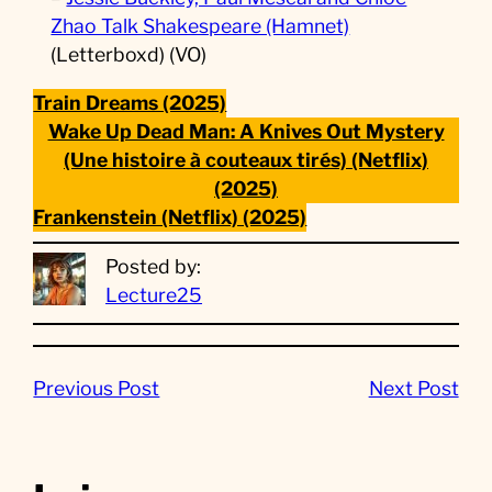
Zhao Talk Shakespeare (Hamnet)
(Letterboxd) (VO)
Train Dreams (2025)
Wake Up Dead Man: A Knives Out Mystery
(Une histoire à couteaux tirés) (Netflix)
(2025)
Frankenstein (Netflix) (2025)
Posted by:
Lecture25
Previous Post
Next Post