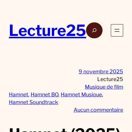
Aller
au
contenu
Lecture25
Rech
9 novembre 2025
Lecture25
Musique de film
Hamnet
, 
Hamnet BO
, 
Hamnet Musique
, 
Hamnet Soundtrack
s
Aucun commentaire
u
r