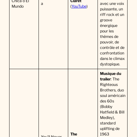
Chica o El
Claret
a
avec une voix
Mundo
(
YouTube
)
puissante, un
riff rock et un
groove
énergique
pour les
thèmes de
pouvoir, de
contrôle et de
confrontation
dans le climax
dystopique.
Musique du
trailer
: The
Righteous
Brothers, duo
soul américain
des 60s
(Bobby
Hatfield & Bill
Medley),
standard
uplifting de
The
1963
You’ll Never