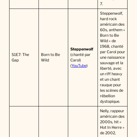
7.
Steppenwolf,
hard rock
américain des
60s, anthem «
Born to Be
Wild » de
1968, chanté
Steppenwolf
par Carol pour
S1E7: The
Born to Be
(chanté par
une naissance
Gap
Wild
Carol)
sauvage et la
(
YouTube
)
liberté, avec
un riff heavy
et un chant
rauque pour
les scènes de
rébellion
dystopique.
Nelly, rappeur
américain des
2000s, hit «
Hot In Herre »
de 2002,