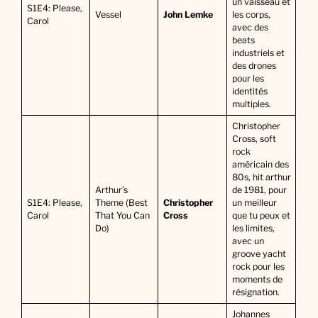
un vaisseau et
S1E4: Please,
Vessel
John Lemke
les corps,
Carol
avec des
beats
industriels et
des drones
pour les
identités
multiples.
Christopher
Cross, soft
rock
américain des
80s, hit arthur
Arthur’s
de 1981, pour
S1E4: Please,
Theme (Best
Christopher
un meilleur
Carol
That You Can
Cross
que tu peux et
Do)
les limites,
avec un
groove yacht
rock pour les
moments de
résignation.
Johannes