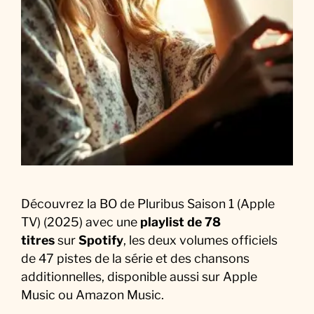
t
r
a
c
k
:
L
a
M
u
s
Découvrez la BO de Pluribus Saison 1 (Apple
i
TV) (2025) avec une
playlist de 78
q
titres
sur
Spotify
, les deux volumes officiels
u
de 47 pistes de la série et des chansons
e
additionnelles, disponible aussi sur Apple
d
Music ou Amazon Music.
e