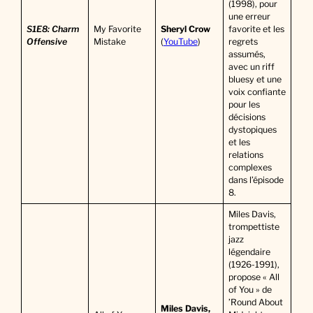
(1998), pour
une erreur
S1E8: Charm
My Favorite
Sheryl Crow
favorite et les
Offensive
Mistake
(
YouTube
)
regrets
assumés,
avec un riff
bluesy et une
voix confiante
pour les
décisions
dystopiques
et les
relations
complexes
dans l’épisode
8.
Miles Davis,
trompettiste
jazz
légendaire
(1926-1991),
propose « All
of You » de
’Round About
Miles Davis,