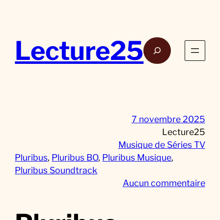
Aller
au
contenu
Lecture25
Rech
7 novembre 2025
Lecture25
Musique de Séries TV
Pluribus
, 
Pluribus BO
, 
Pluribus Musique
, 
Pluribus Soundtrack
s
Aucun commentaire
u
r