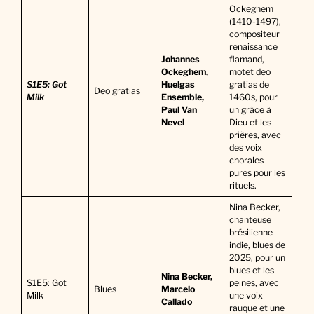
Ockeghem
(1410-1497),
compositeur
renaissance
Johannes
flamand,
Ockeghem,
motet deo
S1E5: Got
Huelgas
gratias de
Deo gratias
Milk
Ensemble,
1460s, pour
Paul Van
un grâce à
Nevel
Dieu et les
prières, avec
des voix
chorales
pures pour les
rituels.
Nina Becker,
chanteuse
brésilienne
indie, blues de
2025, pour un
blues et les
Nina Becker,
S1E5: Got
peines, avec
Blues
Marcelo
Milk
une voix
Callado
rauque et une