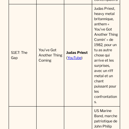
Judas Priest,
heavy metal
britannique,
anthem «
You’ve Got
Another Thing
Comin’ » de
1982, pour un
You’ve Got
tu as autre
S1E7: The
Judas Priest
Another Thing
chose qui
Gap
(
YouTube
)
Coming
arrive et les
surprises,
avec un riff
metal et un
chant
puissant pour
les
confrontation
s.
US Marine
Band, marche
patriotique de
John Philip