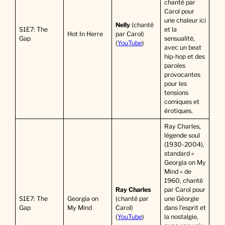
chanté par
Carol pour
une chaleur ici
Nelly
(chanté
S1E7: The
et la
Hot In Herre
par Carol)
Gap
sensualité,
(
YouTube
)
avec un beat
hip-hop et des
paroles
provocantes
pour les
tensions
comiques et
érotiques.
Ray Charles,
légende soul
(1930-2004),
standard «
Georgia on My
Mind » de
1960, chanté
Ray Charles
par Carol pour
S1E7: The
Georgia on
(chanté par
une Géorgie
Gap
My Mind
Carol)
dans l’esprit et
(
YouTube
)
la nostalgie,