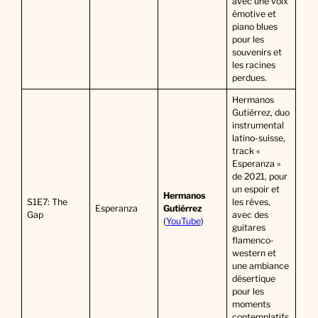
avec une voix
émotive et
piano blues
pour les
souvenirs et
les racines
perdues.
Hermanos
Gutiérrez, duo
instrumental
latino-suisse,
track «
Esperanza »
de 2021, pour
un espoir et
Hermanos
S1E7: The
les rêves,
Esperanza
Gutiérrez
Gap
avec des
(
YouTube
)
guitares
flamenco-
western et
une ambiance
désertique
pour les
moments
contemplatifs.