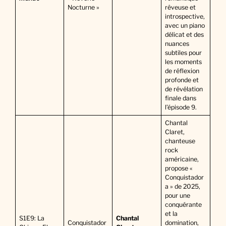
Nocturne »
rêveuse et
introspective,
avec un piano
délicat et des
nuances
subtiles pour
les moments
de réflexion
profonde et
de révélation
finale dans
l’épisode 9.
Chantal
Claret,
chanteuse
rock
américaine,
propose «
Conquistador
a » de 2025,
pour une
conquérante
et la
S1E9: La
Chantal
Conquistador
domination,