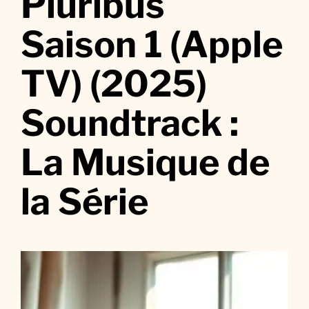
Pluribus
P
l
Saison 1 (Apple
u
r
TV) (2025)
i
b
Soundtrack :
u
s
S
La Musique de
a
i
la Série
s
o
n
1
(
A
p