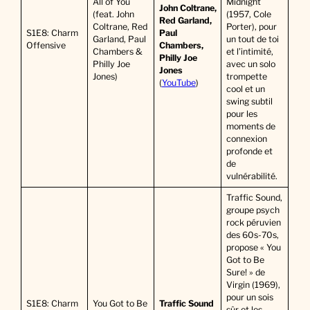
All of You
Midnight
John Coltrane,
(feat. John
(1957, Cole
Red Garland,
Coltrane, Red
Porter), pour
S1E8: Charm
Paul
Garland, Paul
un tout de toi
Offensive
Chambers,
Chambers &
et l’intimité,
Philly Joe
Philly Joe
avec un solo
Jones
Jones)
trompette
(
YouTube
)
cool et un
swing subtil
pour les
moments de
connexion
profonde et
de
vulnérabilité.
Traffic Sound,
groupe psych
rock péruvien
des 60s-70s,
propose « You
Got to Be
Sure! » de
Virgin (1969),
pour un sois
S1E8: Charm
You Got to Be
Traffic Sound
sûr et les