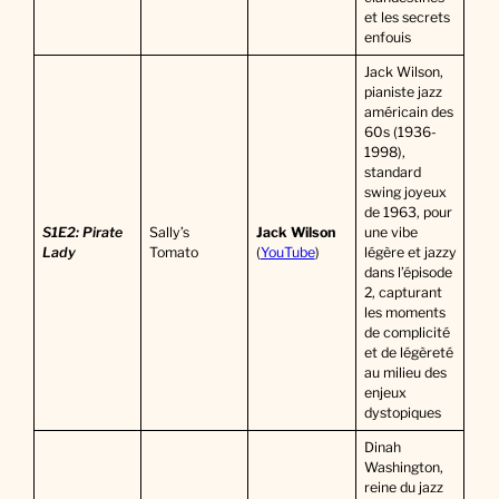
et les secrets
enfouis
Jack Wilson,
pianiste jazz
américain des
60s (1936-
1998),
standard
swing joyeux
de 1963, pour
S1E2: Pirate
Sally’s
Jack Wilson
une vibe
Lady
Tomato
(
YouTube
)
légère et jazzy
dans l’épisode
2, capturant
les moments
de complicité
et de légèreté
au milieu des
enjeux
dystopiques
Dinah
Washington,
reine du jazz