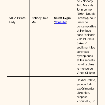
de « Nobody
Told Me » de
John Lennon
(1984, Double
S1E2: Pirate
Nobody Told
Murat Evgin
Fantasy), pour
Lady
Me
(
YouTube
)
une vibe
contemplative
et ironique
dans l’épisode
2 de Pluribus
Saison 1,
soulignant les
surprises
dystopiques
et les secrets
non dits dans
le monde de
Vince Gilligan.
DakhaBrakha,
groupe folk
expérimental
ukrainien,
propose
« Sonnet », un