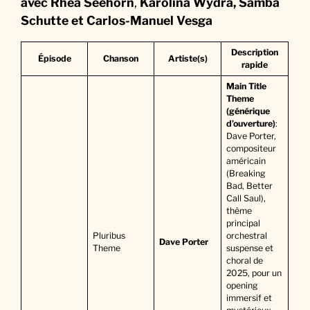
avec Rhea Seehorn
,
Karolina Wydra, Samba
Schutte et Carlos-Manuel Vesga
Description
Épisode
Chanson
Artiste(s)
rapide
Main Title
Theme
(générique
d’ouverture)
:
Dave Porter,
compositeur
américain
(Breaking
Bad, Better
Call Saul),
thème
principal
Pluribus
orchestral
Dave Porter
Theme
suspense et
choral de
2025, pour un
opening
immersif et