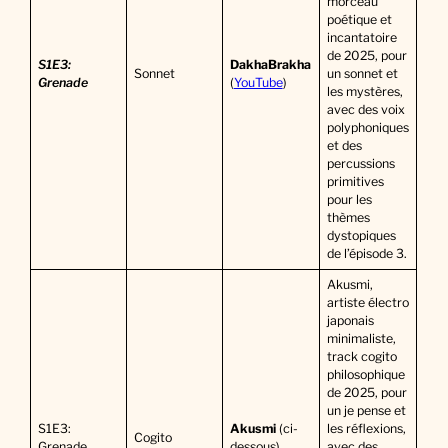
morceau
poétique et
incantatoire
de 2025, pour
S1E3:
DakhaBrakha
Sonnet
un sonnet et
Grenade
(
YouTube
)
les mystères,
avec des voix
polyphoniques
et des
percussions
primitives
pour les
thèmes
dystopiques
de l’épisode 3.
Akusmi,
artiste électro
japonais
minimaliste,
track cogito
philosophique
de 2025, pour
un je pense et
S1E3:
Akusmi
(ci-
les réflexions,
Cogito
Grenade
dessous)
avec des