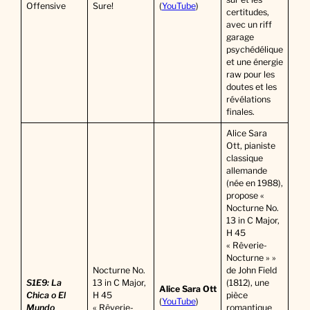
Offensive
Sure!
(
YouTube
)
certitudes,
avec un riff
garage
psychédélique
et une énergie
raw pour les
doutes et les
révélations
finales.
Alice Sara
Ott, pianiste
classique
allemande
(née en 1988),
propose «
Nocturne No.
13 in C Major,
H 45
« Rêverie-
Nocturne » »
Nocturne No.
de John Field
S1E9: La
13 in C Major,
(1812), une
Alice Sara Ott
Chica o El
H 45
pièce
(
YouTube
)
Mundo
« Rêverie-
romantique