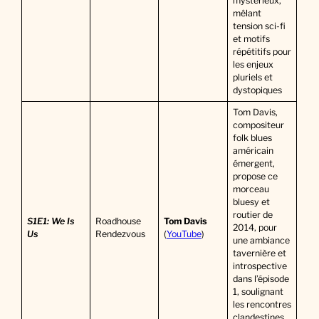
mystérieux,
mêlant
tension sci-fi
et motifs
répétitifs pour
les enjeux
pluriels et
dystopiques
Tom Davis,
compositeur
folk blues
américain
émergent,
propose ce
morceau
bluesy et
routier de
S1E1: We Is
Roadhouse
Tom Davis
2014, pour
Us
Rendezvous
(
YouTube
)
une ambiance
tavernière et
introspective
dans l’épisode
1, soulignant
les rencontres
clandestines