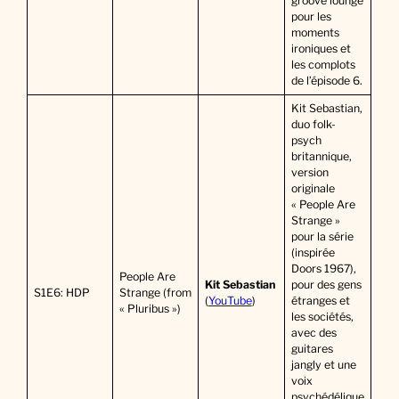
groove lounge
pour les
moments
ironiques et
les complots
de l’épisode 6.
Kit Sebastian,
duo folk-
psych
britannique,
version
originale
« People Are
Strange »
pour la série
(inspirée
Doors 1967),
People Are
Kit Sebastian
pour des gens
S1E6: HDP
Strange (from
(
YouTube
)
étranges et
« Pluribus »)
les sociétés,
avec des
guitares
jangly et une
voix
psychédélique