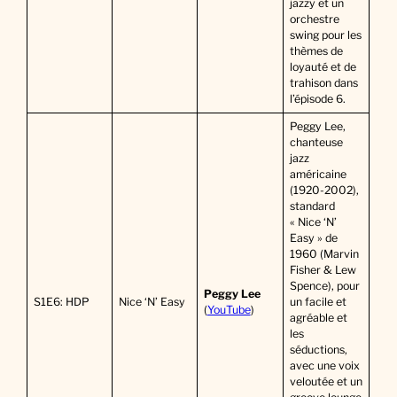
jazzy et un
orchestre
swing pour les
thèmes de
loyauté et de
trahison dans
l’épisode 6.
Peggy Lee,
chanteuse
jazz
américaine
(1920-2002),
standard
« Nice ‘N’
Easy » de
1960 (Marvin
Fisher & Lew
Spence), pour
Peggy Lee
S1E6: HDP
Nice ‘N’ Easy
un facile et
(
YouTube
)
agréable et
les
séductions,
avec une voix
veloutée et un