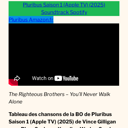
l
Pluribus Saison 1 (Apple TV) (2025)
a
Soundtrack Spotify
S
Pluribus Amazon.fr
é
r
i
e
The Righteous Brothers – You’ll Never Walk
Alone
Tableau des chansons de la BO de Pluribus
Saison 1 (Apple TV) (2025)
de Vince Gilligan