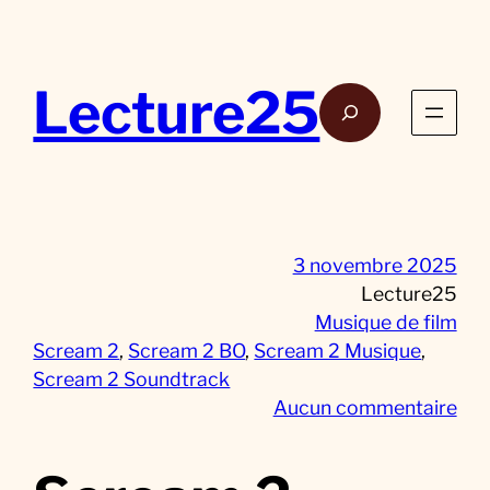
Aller
au
contenu
Lecture25
Rech
3 novembre 2025
Lecture25
Musique de film
Scream 2
, 
Scream 2 BO
, 
Scream 2 Musique
, 
Scream 2 Soundtrack
s
Aucun commentaire
u
r