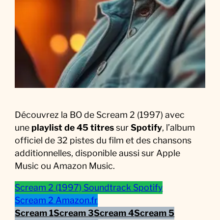
F
i
l
m
Découvrez la BO de Scream 2 (1997) avec
une
playlist de 45 titres
sur
Spotify
, l’album
officiel de 32 pistes du film et des chansons
additionnelles, disponible aussi sur Apple
Music ou Amazon Music.
Scream 2 (1997) Soundtrack Spotify
Scream 2 Amazon.fr
Scream 1
Scream 3
Scream 4
Scream 5