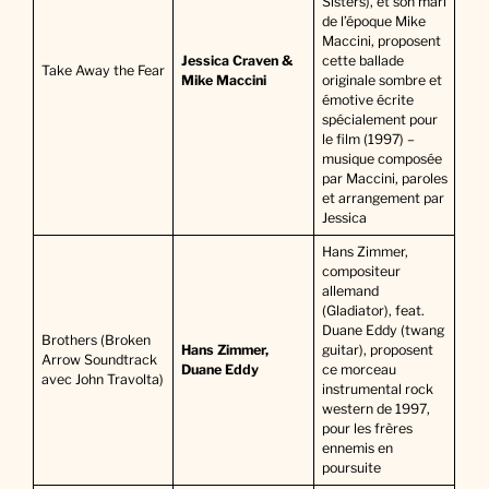
Sisters), et son mari
de l’époque Mike
Maccini, proposent
Jessica Craven &
cette ballade
Take Away the Fear
Mike Maccini
originale sombre et
émotive écrite
spécialement pour
le film (1997) –
musique composée
par Maccini, paroles
et arrangement par
Jessica
Hans Zimmer,
compositeur
allemand
(Gladiator), feat.
Duane Eddy (twang
Brothers (Broken
Hans Zimmer,
guitar), proposent
Arrow Soundtrack
Duane Eddy
ce morceau
avec John Travolta)
instrumental rock
western de 1997,
pour les frères
ennemis en
poursuite