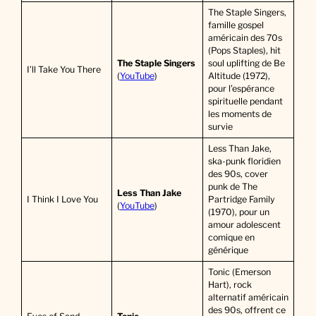
The Staple Singers,
famille gospel
américain des 70s
(Pops Staples), hit
The Staple Singers
soul uplifting de Be
I’ll Take You There
(
YouTube
)
Altitude (1972),
pour l’espérance
spirituelle pendant
les moments de
survie
Less Than Jake,
ska-punk floridien
des 90s, cover
punk de The
Less Than Jake
I Think I Love You
Partridge Family
(
YouTube
)
(1970), pour un
amour adolescent
comique en
générique
Tonic (Emerson
Hart), rock
alternatif américain
des 90s, offrent ce