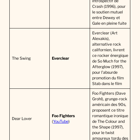
introspectif de
Crash (1996), pour
le soutien mutuel
entre Dewey et
Gale en pleine fuite
Everclear (Art
Alexakis),
alternative rock
californien, livrent
ce rocker énergique
The Swing
Everclear
de So Much for the
Afterglow (1997),
pour l’absurde
promotion du film
Stab dans le film
Foo Fighters (Dave
Grohl), grunge-rock
américain des 90s,
proposent ce titre
Foo Fighters
romantique ironique
Dear Lover
(
YouTube
)
de The Colour and
the Shape (1997),
pour le twist
amoureux tordu des