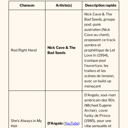
Chanson
Artiste(s)
Description rapide
Nick Cave & The
Bad Seeds, groupe
post-punk
australien (Nick
Cave au chant),
proposent ce track
sombre et
Nick Cave & The
Red Right Hand
prophétique de Let
Bad Seeds
Love In (1994),
iconique pour
l’ouverture, les
trailers et les
scènes de tension,
avec un build-up
menaçant
D’Angelo, soul-man
américain des 90s
(Michael Eugene
Archer), cover
funky de Prince
She’s Always in My
(1985), pour une
D’Angelo
(
YouTube
)
Hair
vibe sensuelle et