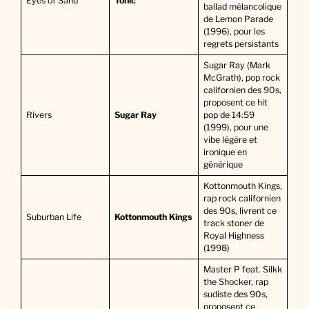
Eyes of Sand
Tonic
ballad mélancolique
de Lemon Parade
(1996), pour les
regrets persistants
Sugar Ray (Mark
McGrath), pop rock
californien des 90s,
proposent ce hit
Rivers
Sugar Ray
pop de 14:59
(1999), pour une
vibe légère et
ironique en
générique
Kottonmouth Kings,
rap rock californien
des 90s, livrent ce
Suburban Life
Kottonmouth Kings
track stoner de
Royal Highness
(1998)
Master P feat. Silkk
the Shocker, rap
sudiste des 90s,
proposent ce