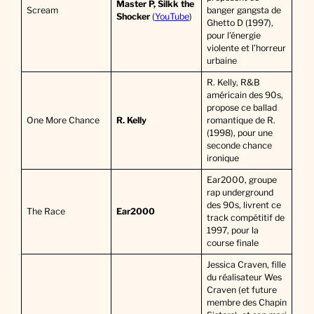
Master P, Silkk the
Scream
banger gangsta de
Shocker
(
YouTube
)
Ghetto D (1997),
pour l’énergie
violente et l’horreur
urbaine
R. Kelly, R&B
américain des 90s,
propose ce ballad
One More Chance
R. Kelly
romantique de R.
(1998), pour une
seconde chance
ironique
Ear2000, groupe
rap underground
des 90s, livrent ce
The Race
Ear2000
track compétitif de
1997, pour la
course finale
Jessica Craven, fille
du réalisateur Wes
Craven (et future
membre des Chapin