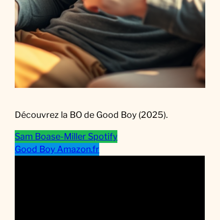
F
i
l
m
Découvrez la BO de Good Boy (2025).
Sam Boase-Miller Spotify
Good Boy Amazon.fr