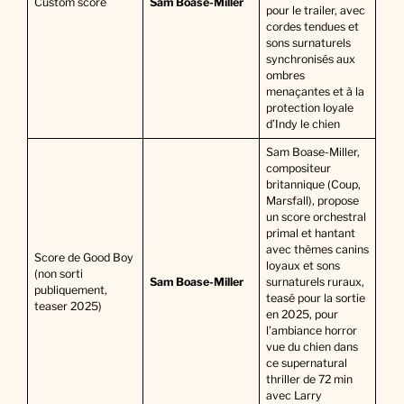
Custom score
Sam Boase-Miller
pour le trailer, avec
cordes tendues et
sons surnaturels
synchronisés aux
ombres
menaçantes et à la
protection loyale
d’Indy le chien
Sam Boase-Miller,
compositeur
britannique (Coup,
Marsfall), propose
un score orchestral
primal et hantant
avec thèmes canins
Score de Good Boy
loyaux et sons
(non sorti
Sam Boase-Miller
surnaturels ruraux,
publiquement,
teasé pour la sortie
teaser 2025)
en 2025, pour
l’ambiance horror
vue du chien dans
ce supernatural
thriller de 72 min
avec Larry