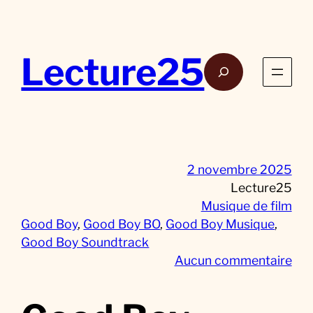
Aller
au
contenu
Lecture25
Rech
2 novembre 2025
Lecture25
Musique de film
Good Boy
, 
Good Boy BO
, 
Good Boy Musique
, 
Good Boy Soundtrack
s
Aucun commentaire
u
r