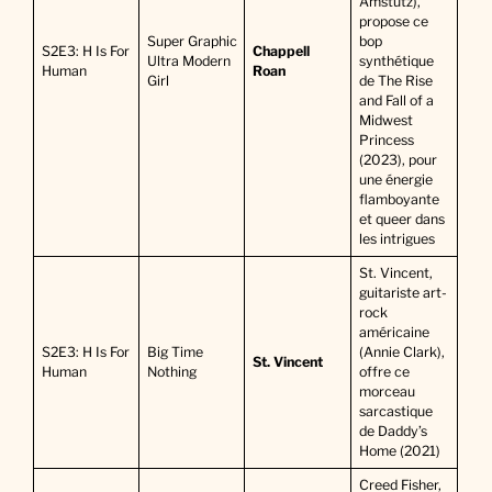
Amstutz),
propose ce
Super Graphic
bop
S2E3: H Is For
Chappell
Ultra Modern
synthétique
Human
Roan
Girl
de The Rise
and Fall of a
Midwest
Princess
(2023), pour
une énergie
flamboyante
et queer dans
les intrigues
St. Vincent,
guitariste art-
rock
américaine
S2E3: H Is For
Big Time
(Annie Clark),
St. Vincent
Human
Nothing
offre ce
morceau
sarcastique
de Daddy’s
Home (2021)
Creed Fisher,