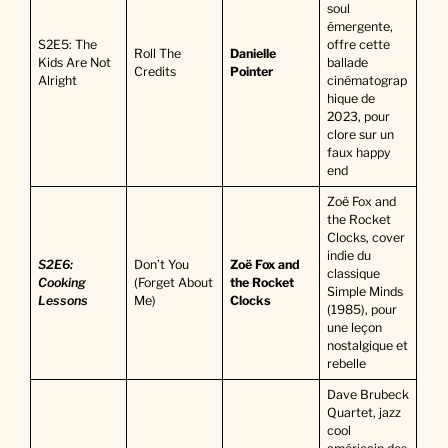
soul
émergente,
S2E5: The
offre cette
Roll The
Danielle
Kids Are Not
ballade
Credits
Pointer
Alright
cinématograp
hique de
2023, pour
clore sur un
faux happy
end
Zoë Fox and
the Rocket
Clocks, cover
indie du
S2E6:
Don’t You
Zoë Fox and
classique
Cooking
(Forget About
the Rocket
Simple Minds
Lessons
Me)
Clocks
(1985), pour
une leçon
nostalgique et
rebelle
Dave Brubeck
Quartet, jazz
cool