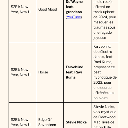
De’Wayne
(indie rock),
S2E1: New
feat.
offrent ce
Good Mood
Year, New U
grandson
track upbeat
(
YouTube
)
de 2024, pour
masquer les
traumas sous
une façade
joyeuse
Farveblind,
duo électro
danois, feat.
Ravi Kuma,
Farveblind
proposent ce
S2E1: New
Horse
feat. Ravi
beat
Year, New U
Kuma
hypnotique de
2023, pour
une course
effrénée aux
pouvoirs
Stevie Nicks,
voix mystique
de Fleetwood
S2E1: New
Edge Of
Stevie Nicks
Mac, livre ce
Year, New U
Seventeen
hit rock de