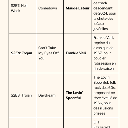
ce track
S2E7: Hell
Comedown
Maude Latour
descendant
Week
de 2024, pour
la chute des
idéaux
juvéniles
Frankie Valli,
reprise du
Can’t Take
classique de
S2E8: Trojan
My Eyes Off
Frankie Valli
1967, pour
You
boucler
l’obsession en
fin de saison
The Lovin’
Spoonful, folk
rock des 60s,
The Lovin’
proposent ce
S2E8: Trojan
Daydream
Spoonful
rêve éveillé de
1966, pour
des illusions
brisées
Ella
Fitzgerald,