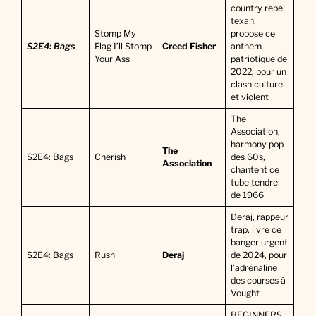
country rebel
texan,
Stomp My
propose ce
S2E4: Bags
Flag I’ll Stomp
Creed Fisher
anthem
Your Ass
patriotique de
2022, pour un
clash culturel
et violent
The
Association,
harmony pop
The
S2E4: Bags
Cherish
des 60s,
Association
chantent ce
tube tendre
de 1966
Deraj, rappeur
trap, livre ce
banger urgent
S2E4: Bags
Rush
Deraj
de 2024, pour
l’adrénaline
des courses à
Vought
BEGINNERS,