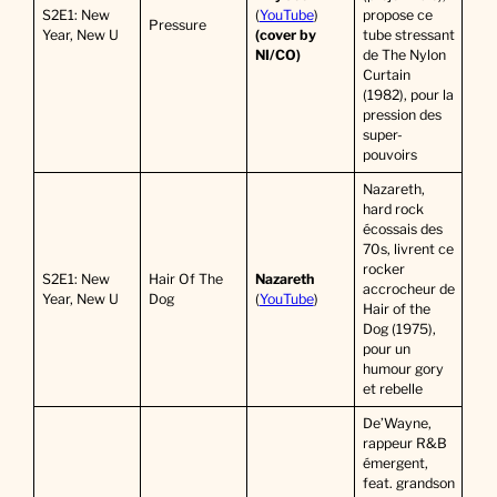
S2E1: New
(
YouTube
)
propose ce
Pressure
Year, New U
(cover by
tube stressant
NI/CO)
de The Nylon
Curtain
(1982), pour la
pression des
super-
pouvoirs
Nazareth,
hard rock
écossais des
70s, livrent ce
rocker
S2E1: New
Hair Of The
Nazareth
accrocheur de
Year, New U
Dog
(
YouTube
)
Hair of the
Dog (1975),
pour un
humour gory
et rebelle
De’Wayne,
rappeur R&B
émergent,
feat. grandson