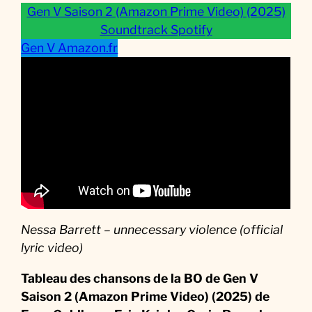
q
Gen V Saison 2 (Amazon Prime Video) (2025)
u
Soundtrack Spotify
e
Gen V Amazon.fr
d
e
l
a
S
é
r
i
e
Nessa Barrett – unnecessary violence (official
lyric video)
Tableau des chansons de la BO de Gen V
Saison 2 (Amazon Prime Video) (2025)
de