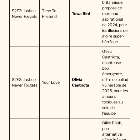
britannique,
propose ce
S2E2: Justice
Time To
Towa Bird
morceau
Never Forgets
Pretend
aspirational
de 2024, pour
les illusions de
gloire super-
héroïque
Olivia
Castriota,
chanteuse
pop
émergente,
S2E2: Justice
Olivia
offre ce ballad
Your Love
Never Forgets
Castriota
vulnérable de
2025, pour les
amours
toxiques au
sein de
l’équipe
Billie Eilish,
pop
alternative
génie (née en