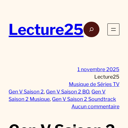
Aller
au
contenu
Lecture25
Rech
1 novembre 2025
Lecture25
Musique de Séries TV
Gen V Saison 2
, 
Gen V Saison 2 BO
, 
Gen V
Saison 2 Musique
, 
Gen V Saison 2 Soundtrack
s
Aucun commentaire
u
r