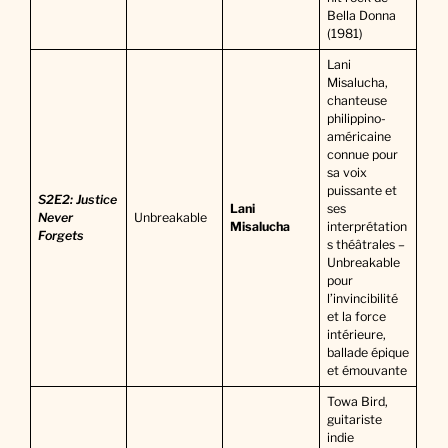
Bella Donna
(1981)
Lani
Misalucha,
chanteuse
philippino-
américaine
connue pour
sa voix
puissante et
S2E2: Justice
Lani
ses
Never
Unbreakable
Misalucha
interprétation
Forgets
s théâtrales –
Unbreakable
pour
l’invincibilité
et la force
intérieure,
ballade épique
et émouvante
Towa Bird,
guitariste
indie