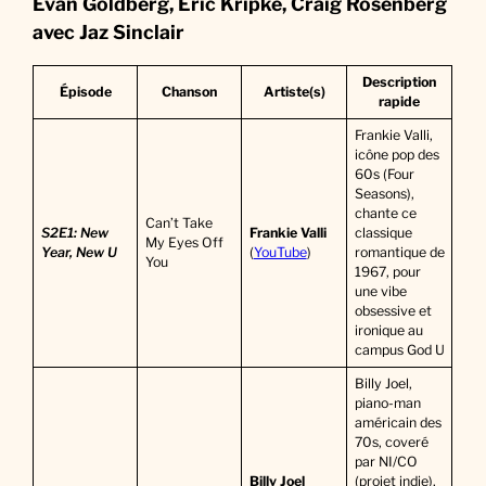
Evan Goldberg, Eric Kripke, Craig Rosenberg
avec Jaz Sinclair
Description
Épisode
Chanson
Artiste(s)
rapide
Frankie Valli,
icône pop des
60s (Four
Seasons),
chante ce
Can’t Take
S2E1: New
Frankie Valli
classique
My Eyes Off
Year, New U
(
YouTube
)
romantique de
You
1967, pour
une vibe
obsessive et
ironique au
campus God U
Billy Joel,
piano-man
américain des
70s, coveré
par NI/CO
Billy Joel
(projet indie),