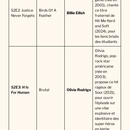
2001), chante
S2E2: Justice
Birds Of A
ce titre
Billie Eilish
Never Forgets
Feather
fraternel de
Hit Me Hard
and Soft
(2024), pour
les liens brisés
des étudiants
Olivia
Rodrigo, pop-
rock star
américaine
(née en
2003),
propose ce hit
S2E3: H Is
rageux de
Brutal
Olivia Rodrigo
For Human
Sour (2021),
pour ouvrir
l’épisode sur
une vibe
explosive et
identitaire des
super-héros
en herbe