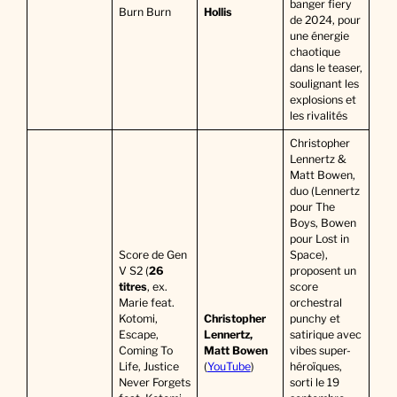
banger fiery
Burn Burn
Hollis
de 2024, pour
une énergie
chaotique
dans le teaser,
soulignant les
explosions et
les rivalités
Christopher
Lennertz &
Matt Bowen,
duo (Lennertz
pour The
Boys, Bowen
pour Lost in
Score de Gen
Space),
V S2 (
26
proposent un
titres
, ex.
score
Marie feat.
orchestral
Kotomi,
Christopher
punchy et
Escape,
Lennertz,
satirique avec
Coming To
Matt Bowen
vibes super-
Life, Justice
(
YouTube
)
héroïques,
Never Forgets
sorti le 19