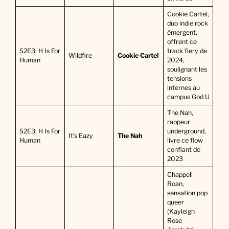
Cookie Cartel,
duo indie rock
émergent,
offrent ce
S2E3: H Is For
track fiery de
Wildfire
Cookie Cartel
Human
2024,
soulignant les
tensions
internes au
campus God U
The Nah,
rappeur
S2E3: H Is For
underground,
It’s Eazy
The Nah
Human
livre ce flow
confiant de
2023
Chappell
Roan,
sensation pop
queer
(Kayleigh
Rose