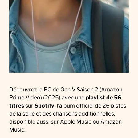
S
o
u
n
d
t
r
a
c
k
:
Découvrez la BO de Gen V Saison 2 (Amazon
L
Prime Video) (2025) avec une
playlist de 56
a
titres
sur
Spotify
, l’album officiel de 26 pistes
M
de la série et des chansons additionnelles,
u
disponible aussi sur Apple Music ou Amazon
s
Music.
i