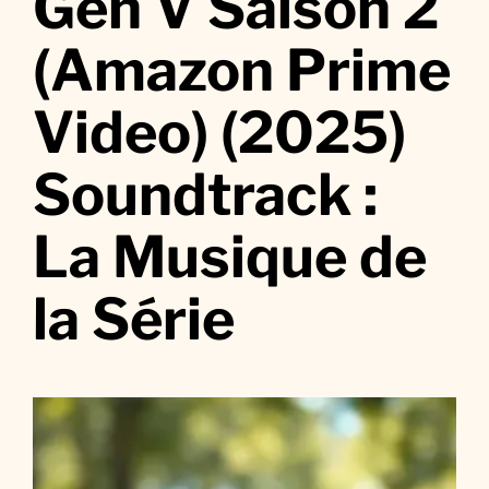
Gen V Saison 2
G
e
(Amazon Prime
n
V
Video) (2025)
S
a
Soundtrack :
i
s
o
La Musique de
n
2
la Série
(
A
m
a
z
o
n