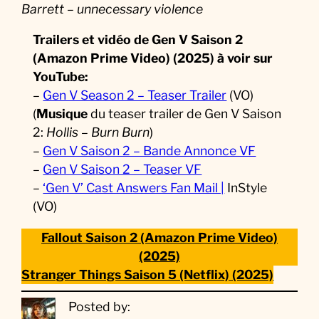
Barrett – unnecessary violence
Trailers et vidéo de Gen V Saison 2
(Amazon Prime Video) (2025)
à voir sur
YouTube:
–
Gen V Season 2 – Teaser Trailer
(VO)
(
Musique
du teaser trailer de Gen V Saison
2:
Hollis – Burn Burn
)
–
Gen V Saison 2 – Bande Annonce VF
–
Gen V Saison 2 – Teaser VF
–
‘Gen V’ Cast Answers Fan Mail |
InStyle
(VO)
Fallout Saison 2 (Amazon Prime Video)
(2025)
Stranger Things Saison 5 (Netflix) (2025)
Posted by: