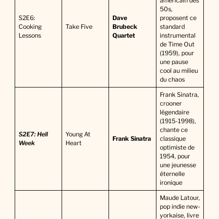
américain des
50s,
S2E6:
Dave
proposent ce
Cooking
Take Five
Brubeck
standard
Lessons
Quartet
instrumental
de Time Out
(1959), pour
une pause
cool au milieu
du chaos
Frank Sinatra,
crooner
légendaire
(1915-1998),
chante ce
S2E7: Hell
Young At
Frank Sinatra
classique
Week
Heart
optimiste de
1954, pour
une jeunesse
éternelle
ironique
Maude Latour,
pop indie new-
yorkaise, livre