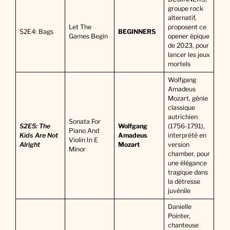
groupe rock
alternatif,
Let The
proposent ce
S2E4: Bags
BEGINNERS
Games Begin
opener épique
de 2023, pour
lancer les jeux
mortels
Wolfgang
Amadeus
Mozart, génie
classique
autrichien
Sonata For
S2E5: The
Wolfgang
(1756-1791),
Piano And
Kids Are Not
Amadeus
interprété en
Violin In E
Alright
Mozart
version
Minor
chamber, pour
une élégance
tragique dans
la détresse
juvénile
Danielle
Pointer,
chanteuse