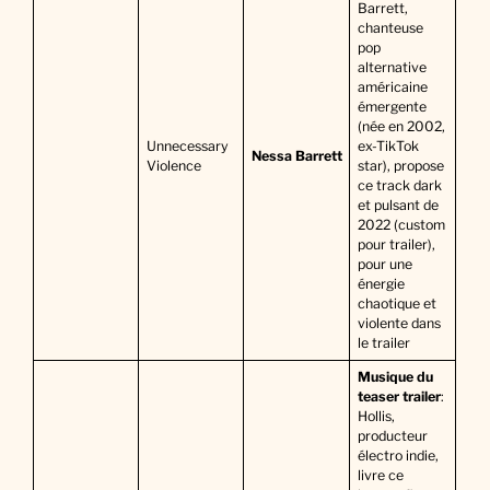
Barrett,
chanteuse
pop
alternative
américaine
émergente
(née en 2002,
Unnecessary
ex-TikTok
Nessa Barrett
Violence
star), propose
ce track dark
et pulsant de
2022 (custom
pour trailer),
pour une
énergie
chaotique et
violente dans
le trailer
Musique du
teaser trailer
:
Hollis,
producteur
électro indie,
livre ce