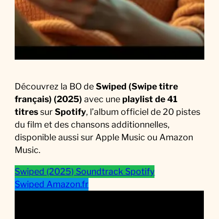
i
l
m
Découvrez la BO de
Swiped (Swipe titre
français) (2025)
avec une
playlist de 41
titres
sur
Spotify
, l’album officiel de 20 pistes
du film et des chansons additionnelles,
disponible aussi sur Apple Music ou Amazon
Music.
Swiped (2025) Soundtrack Spotify
Swiped Amazon.fr