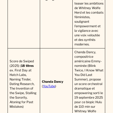
teaser les ambitions
de Whitney Wolfe
Herd et les combats
féministes,
soulignant
l’empowerment et
la vigilance avec
une voix veloutée
et des synthés
modernes.
Chanda Dancy,
compositrice
Score de Swiped
américaine Emmy-
(2025) (
18 titres
nominée (Blink
ex. First Day at
Twice, I Know What
Hatch Labs,
You Did Last
Naming Tinder,
Summer), propose
Chanda Dancy
Dating Research,
un score orchestral
(
YouTube
)
The Invention of
dramatique et
the Swipe, Stalling
empowering sorti le
the Sorority,
19 septembre 2025
Atoning for Past
pour ce biopic Hulu
Mistakes)
de 110 min sur
Whitney Wolfe