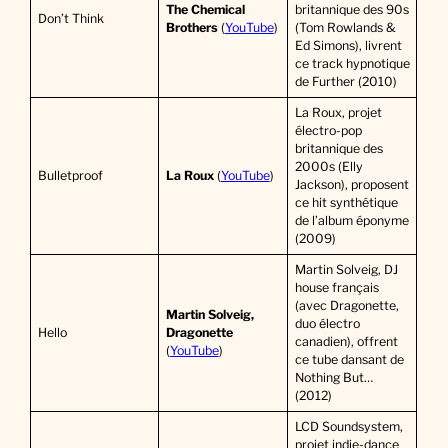
The Chemical
britannique des 90s
Don’t Think
Brothers
(
YouTube
)
(Tom Rowlands &
Ed Simons), livrent
ce track hypnotique
de Further (2010)
La Roux, projet
électro-pop
britannique des
2000s (Elly
Bulletproof
La Roux
(
YouTube
)
Jackson), proposent
ce hit synthétique
de l’album éponyme
(2009)
Martin Solveig, DJ
house français
(avec Dragonette,
Martin Solveig,
duo électro
Hello
Dragonette
canadien), offrent
(
YouTube
)
ce tube dansant de
Nothing But…
(2012)
LCD Soundsystem,
projet indie-dance