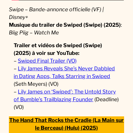
Swipe – Bande-annonce officielle (VF) |
Disney+
Musique
du trailer de
Swiped (Swipe) (2025)
:
Biig Piig – Watch Me
Trailer et vidéos de
Swiped (Swipe)
(2025)
à voir sur YouTube:
–
Swiped Final Trailer (VO)
–
Lily James Reveals She’s Never Dabbled
in Dating Apps, Talks Starring in Swiped
(Seth Meyers) (VO)
–
Lily James on ‘Swiped’: The Untold Story
of Bumble’s Trailblazing Founder
(Deadline)
(VO)
The Hand That Rocks the Cradle (La Main sur
le Berceau) (Hulu) (2025)