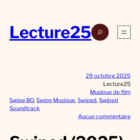
Aller
au
contenu
Lecture25
Rech
29 octobre 2025
Lecture25
Musique de film
Swipe BO
, 
Swipe Musique
, 
Swiped
, 
Swiped
Soundtrack
s
Aucun commentaire
u
r