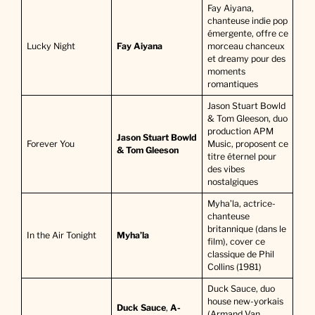
Fay Aiyana,
chanteuse indie pop
émergente, offre ce
Lucky Night
Fay Aiyana
morceau chanceux
et dreamy pour des
moments
romantiques
Jason Stuart Bowld
& Tom Gleeson, duo
production APM
Jason Stuart Bowld
Forever You
Music, proposent ce
& Tom Gleeson
titre éternel pour
des vibes
nostalgiques
Myha’la, actrice-
chanteuse
britannique (dans le
In the Air Tonight
Myha’la
film), cover ce
classique de Phil
Collins (1981)
Duck Sauce, duo
house new-yorkais
Duck Sauce
,
A-
(Armand Van