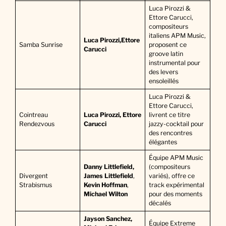
Luca Pirozzi &
Ettore Carucci,
compositeurs
italiens APM Music,
Luca Pirozzi,Ettore
Samba Sunrise
proposent ce
Carucci
groove latin
instrumental pour
des levers
ensoleillés
Luca Pirozzi &
Ettore Carucci,
Cointreau
Luca Pirozzi, Ettore
livrent ce titre
Rendezvous
Carucci
jazzy-cocktail pour
des rencontres
élégantes
Équipe APM Music
Danny Littlefield,
(compositeurs
Divergent
James Littlefield
,
variés), offre ce
Strabismus
Kevin Hoffman
,
track expérimental
Michael Wilton
pour des moments
décalés
Jayson Sanchez,
Équipe Extreme