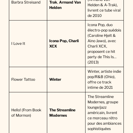
Barbra Streisand
Trak
,
Armand Van
Helden & A-Trak),
Helden
livrent ce tube viral
de 2010
Icona Pop, duo
électro-pop suédois
(Caroline Hjelt &
Icona Pop, Charli
Aino Jawo), avec
I Love It
XCX
Charli XCX,
proposent ce hit
party de This Is…
(2013)
Winter, artiste indie
pop/R&B (Ohio),
Flower Tattoo
Winter
offre ce track
intime de 2021
The Streamline
Modernes, groupe
lounge/jazz
Hello! (From Book
The Streamline
américain, livrent
of Mormon)
Modernes
ce morceau rétro
pour des ambiances
sophistiquées