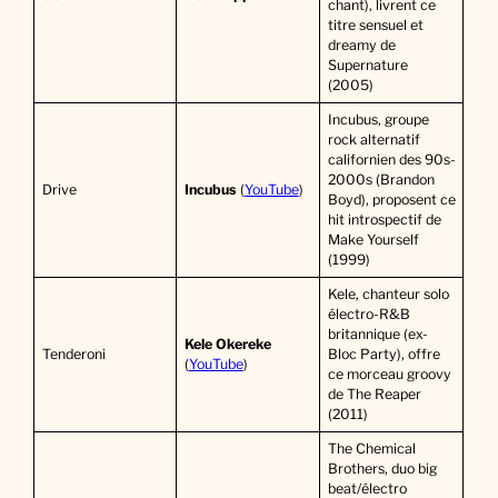
chant), livrent ce
titre sensuel et
dreamy de
Supernature
(2005)
Incubus, groupe
rock alternatif
californien des 90s-
2000s (Brandon
Drive
Incubus
(
YouTube
)
Boyd), proposent ce
hit introspectif de
Make Yourself
(1999)
Kele, chanteur solo
électro-R&B
britannique (ex-
Kele
Okereke
Tenderoni
Bloc Party), offre
(
YouTube
)
ce morceau groovy
de The Reaper
(2011)
The Chemical
Brothers, duo big
beat/électro