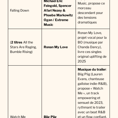
Michael Eric
Music, propose ce
Feingold, Spencer
morceau
Falling Down
Afari Nezey &
descendant pour
Phoebe Markowitz
des tensions
Ogan / Extreme
dramatiques
Music
Ronan My Love,
projet vocal pour la
(
2 titres
All the
BO (musique par
Stars Are Raging,
Ronan My Love
Chanda Dancy),
Bumble Rising)
livre ces singles
original uplifting de
2025
Musique du trailer
:
Biig Piig (Lauren
Evans, chanteuse
galloise indie-R&B),
propose « Watch
Me », un track
empowering et
sensuel de 2023,
rythmant le trailer
avec un beat R&B
Watch Me
Biig Piig
et un flow confiant,