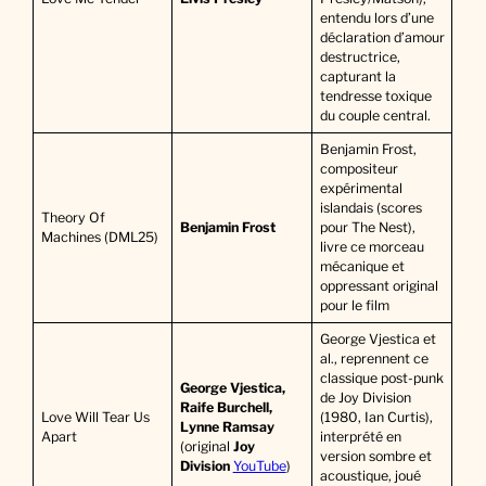
entendu lors d’une
déclaration d’amour
destructrice,
capturant la
tendresse toxique
du couple central.
Benjamin Frost,
compositeur
expérimental
islandais (scores
Theory Of
Benjamin Frost
pour The Nest),
Machines (DML25)
livre ce morceau
mécanique et
oppressant original
pour le film
George Vjestica et
al., reprennent ce
classique post-punk
George Vjestica,
de Joy Division
Raife Burchell,
Love Will Tear Us
(1980, Ian Curtis),
Lynne Ramsay
Apart
interprété en
(original
Joy
version sombre et
Division
YouTube
)
acoustique, joué