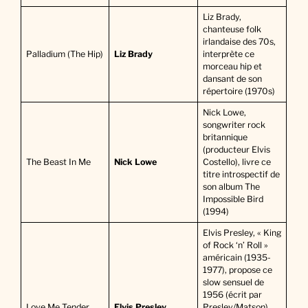
Liz Brady,
chanteuse folk
irlandaise des 70s,
Palladium (The Hip)
Liz Brady
interprète ce
morceau hip et
dansant de son
répertoire (1970s)
Nick Lowe,
songwriter rock
britannique
(producteur Elvis
The Beast In Me
Nick Lowe
Costello), livre ce
titre introspectif de
son album The
Impossible Bird
(1994)
Elvis Presley, « King
of Rock ‘n’ Roll »
américain (1935-
1977), propose ce
slow sensuel de
1956 (écrit par
Love Me Tender
Elvis Presley
Presley/Matson),