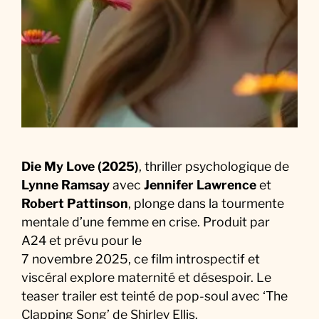
d
u
F
i
l
m
Die My Love (2025)
, thriller psychologique de
Lynne Ramsay
avec
Jennifer Lawrence
et
Robert Pattinson
, plonge dans la tourmente
mentale d’une femme en crise. Produit par
A24 et prévu pour le
7 novembre 2025, ce film introspectif et
viscéral explore maternité et désespoir. Le
teaser trailer est teinté de pop-soul avec ‘The
Clapping Song’ de Shirley Ellis.