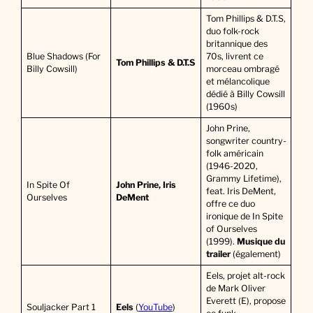
Tom Phillips & D.T.S,
duo folk-rock
britannique des
Blue Shadows (For
70s, livrent ce
Tom Phillips & D.T.S
Billy Cowsill)
morceau ombragé
et mélancolique
dédié à Billy Cowsill
(1960s)
John Prine,
songwriter country-
folk américain
(1946-2020,
Grammy Lifetime),
In Spite Of
John Prine, Iris
feat. Iris DeMent,
Ourselves
DeMent
offre ce duo
ironique de In Spite
of Ourselves
(1999).
Musique du
trailer
(également)
Eels, projet alt-rock
de Mark Oliver
Everett (E), propose
Souljacker Part 1
Eels
(
YouTube
)