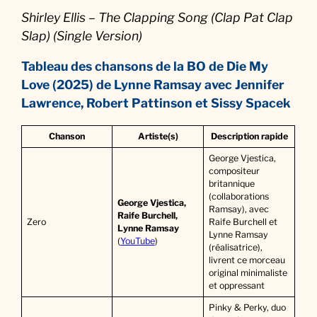
Shirley Ellis – The Clapping Song (Clap Pat Clap
Slap) (Single Version)
Tableau des chansons de la BO de
Die My
Love (2025)
de Lynne Ramsay avec Jennifer
Lawrence, Robert Pattinson et Sissy Spacek
Chanson
Artiste(s)
Description rapide
George Vjestica,
compositeur
britannique
(collaborations
George Vjestica,
Ramsay), avec
Raife Burchell,
Zero
Raife Burchell et
Lynne Ramsay
Lynne Ramsay
(
YouTube
)
(réalisatrice),
livrent ce morceau
original minimaliste
et oppressant
Pinky & Perky, duo