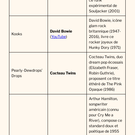
ce funk
expérimental de
Souljacker (2001)
David Bowie, icône
glam rock
David Bowie
britannique (1947-
Kooks
(
YouTube
)
2016), livre ce
rocker joyeux de
Hunky Dory (1971)
Cocteau Twins, duo
dream pop écossais
(Elizabeth Fraser,
Pearly-Dewdrops’
Cocteau Twins
Robin Guthrie),
Drops
proposent ce titre
éthéré de The Pink
Opaque (1986)
Arthur Hamilton,
songwriter
américain (connu
pour Cry Me a
River), compose ce
standard doux et
poétique de 1955