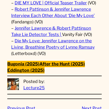
–
DIE MY LOVE | Official Teaser Trailer
(VO)
–
Robert Pattinson & Jennifer Lawrence
Interview Each Other About ‘Die My Love’
(Fandango) (VO)
–
Jennifer Lawrence & Robert Pattinson
Take Lie Detector Tests |
Vanity Fair (VO)
–
Die My Love: Jennifer Lawrence on the
Living, Breathing Poetry of Lynne Ramsay
(Letterboxd) (VO)
Bugonia (2025)
After the Hunt (2025)
Eddington (2025)
Posted by:
Lecture25
Previous Post
Next Post