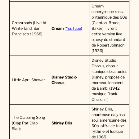
Cream,
supergroupe rock
britannique des 60s
Crossroads (Live At
(Clapton, Bruce,
Winterland, San
Cream
(
YouTube
)
Baker), livrent
Francisco / 1968)
cette version live
bluesy du standard
de Robert Johnson
(1936)
Disney Studio
Chorus, chœur
iconique des studios
Disney Studio
Disney, propose ce
Little April Shower
Chorus
morceau innocent
de Bambi (1942,
musique Frank
Churchill)
Shirley Ellis,
chanteuse calypso-
The Clapping Song
soul américaine des
(Clap Pat Clap
Shirley Ellis
60s, offre ce tube
Slap)
rythmé et ludique
de 1965