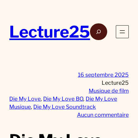
Aller
au
contenu
Lecture25
Rech
16 septembre 2025
Lecture25
Musique de film
Die My Love
, 
Die My Love BO
, 
Die My Love
Musique
, 
Die My Love Soundtrack
s
Aucun commentaire
u
r