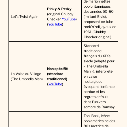
de marionnettes
pop britanniques
Pinky & Perky
des années 50-60
(original Chubby
Let’s Twist Again
(imitant Elvis),
Checker
YouTube
)
proposent ce tube
(
YouTube
)
rock’n’roll joyeux de
1961 (Chubby
Checker original)
Standard
traditionnel
français du XIXe
siècle (adapté pour
« The Umbrella
Non spécifié
Man »), interprété
La Valse au Village
(standard
en valse
(The Umbrella Man)
traditionnel)
nostalgique
(
YouTube
)
évoquant l’enfance
perdue et les
regrets enfouis
dans l’univers
sombre de Ramsay.
Toni Basil, icône
pop américaine des
80s (actrice de