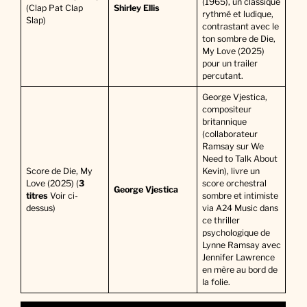
(1965), un classique
(Clap Pat Clap
Shirley Ellis
rythmé et ludique,
Slap)
contrastant avec le
ton sombre de Die,
My Love (2025)
pour un trailer
percutant.
George Vjestica,
compositeur
britannique
(collaborateur
Ramsay sur We
Need to Talk About
Score de Die, My
Kevin), livre un
Love (2025) (
3
score orchestral
George Vjestica
titres
Voir ci-
sombre et intimiste
dessus)
via A24 Music dans
ce thriller
psychologique de
Lynne Ramsay avec
Jennifer Lawrence
en mère au bord de
la folie.