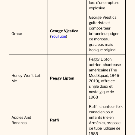
lors d’une rupture
explosive
George Vjestica,
guitariste et
compositeur
George Vjestica
Grace
britannique, signe
(
YouTube
)
ce morceau
gracieux mais
ironique original
Peggy Lipton,
actrice-chanteuse
américaine (The
Honey Won’t Let
Mod Squad, 1946-
Peggy Lipton
Me
2019), offre ce
single doux et
nostalgique de
1968
Raffi, chanteur folk
canadien pour
Apples And
enfants (né en
Raffi
Bananas
Arménie), propose
ce tube ludique de
1985