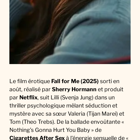
e
d
u
F
i
l
m
Le film érotique
Fall for Me (2025)
sorti en
août, réalisé par
Sherry Hormann
et produit
par
Netflix
, suit Lilli (Svenja Jung) dans un
thriller psychologique mêlant séduction et
mystère avec sa sœur Valeria (Tijan Marei) et
Tom (Theo Trebs). De la ballade envoûtante «
Nothing’s Gonna Hurt You Baby » de
Cigarettes After Sex
à l’énergie sensuelle de «