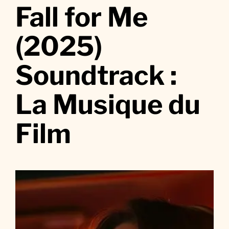
r
Fall for Me
F
a
(2025)
l
l
Soundtrack :
f
o
La Musique du
r
M
e
Film
(
2
0
2
5
)
S
o