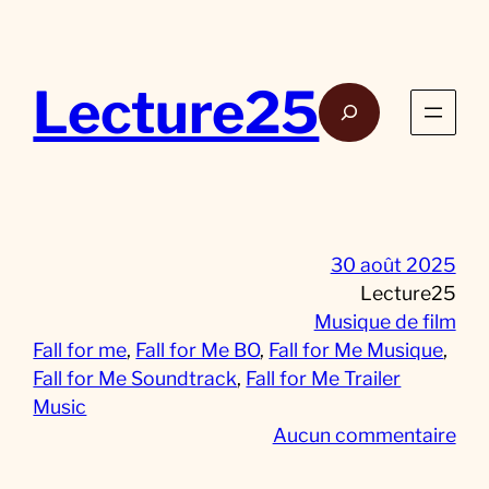
Aller
au
contenu
Lecture25
Rech
30 août 2025
Lecture25
Musique de film
Fall for me
, 
Fall for Me BO
, 
Fall for Me Musique
, 
Fall for Me Soundtrack
, 
Fall for Me Trailer
Music
s
Aucun commentaire
u