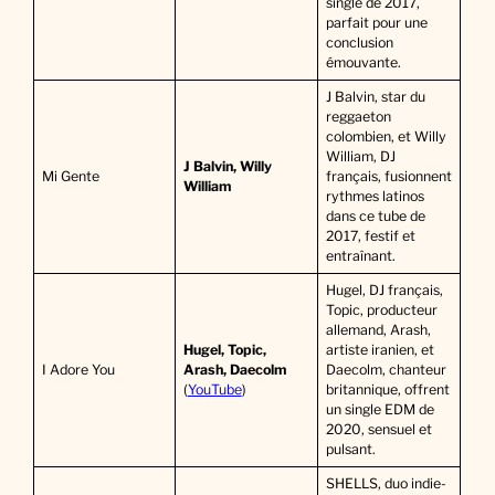
single de 2017,
parfait pour une
conclusion
émouvante.
J Balvin, star du
reggaeton
colombien, et Willy
William, DJ
J Balvin, Willy
Mi Gente
français, fusionnent
William
rythmes latinos
dans ce tube de
2017, festif et
entraînant.
Hugel, DJ français,
Topic, producteur
allemand, Arash,
Hugel, Topic,
artiste iranien, et
I Adore You
Arash, Daecolm
Daecolm, chanteur
(
YouTube
)
britannique, offrent
un single EDM de
2020, sensuel et
pulsant.
SHELLS, duo indie-