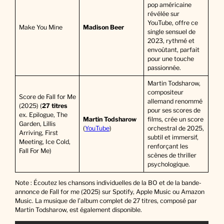
pop américaine
révélée sur
YouTube, offre ce
Make You Mine
Madison Beer
single sensuel de
2023, rythmé et
envoûtant, parfait
pour une touche
passionnée.
Martin Todsharow,
compositeur
Score de Fall for Me
allemand renommé
(2025) (
27 titres
pour ses scores de
ex. Epilogue, The
Martin Todsharow
films, crée un score
Garden, Lillis
(
YouTube
)
orchestral de 2025,
Arriving, First
subtil et immersif,
Meeting, Ice Cold,
renforçant les
Fall For Me)
scènes de thriller
psychologique.
Note : Écoutez les chansons individuelles de la BO et de la bande-
annonce de Fall for me (2025) sur Spotify, Apple Music ou Amazon
Music. La musique de l’album complet de 27 titres, composé par
Martin Todsharow, est également disponible.