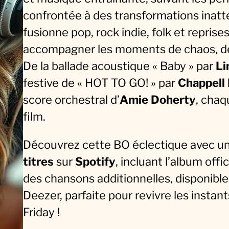
i
confrontée à des transformations inatt
e
fusionne pop, rock indie, folk et reprise
r
accompagner les moments de chaos, de r
F
De la ballade acoustique « Baby » par
Li
r
festive de « HOT TO GO! » par
Chappell
i
score orchestral d’
Amie Doherty
, chaq
d
film.
a
y
Découvrez cette BO éclectique avec u
(
titres
sur
Spotify
, incluant l’album offic
2
des chansons additionnelles, disponible
0
Deezer, parfaite pour revivre les insta
2
Friday !
5