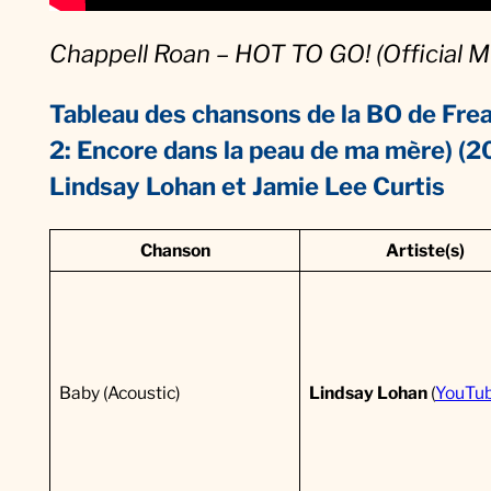
M
Chappell Roan – HOT TO GO! (Official M
u
s
Tableau des chansons de la BO de Frea
i
2: Encore dans la peau de ma mère) (2
q
Lindsay Lohan et Jamie Lee Curtis
u
e
Chanson
Artiste(s)
d
u
F
i
Baby (Acoustic)
Lindsay Lohan
(
YouTu
l
m