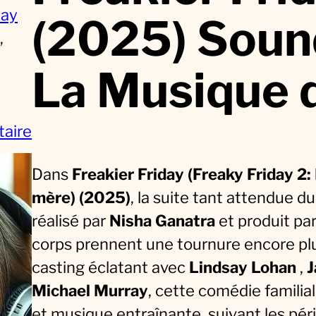
day
(2025) Sound
, 
La Musique 
s
aire
u
Dans
Freakier Friday (Freaky Friday 2
r
mère) (2025)
, la suite tant attendue d
F
réalisé par
Nisha Ganatra
et produit pa
r
corps prennent une tournure encore plu
e
casting éclatant avec
Lindsay Lohan
,
J
a
Michael Murray
, cette comédie famili
k
et musique entraînante, suivant les péri