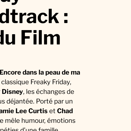
track :
du Film
: Encore dans la peau de ma
u classique Freaky Friday,
r
Disney
, les échanges de
s déjantée. Porté par un
amie Lee Curtis
et
Chad
ale mêle humour, émotions
péties d’une famille