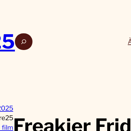
25
Rech
2025
Freakier Fri
re25
 film