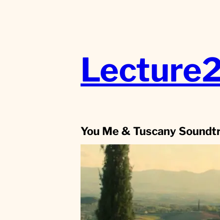
Aller
au
contenu
Lecture
You Me & Tuscany Soundt