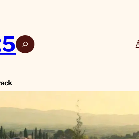
25
Rech
rack