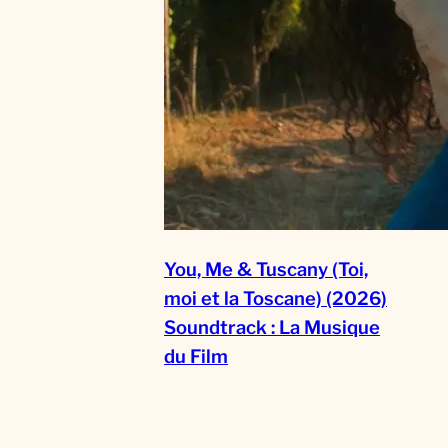
You, Me & Tuscany (Toi,
moi et la Toscane) (2026)
Soundtrack : La Musique
du Film