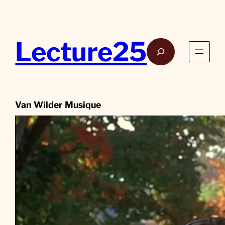
Aller
au
contenu
Lecture25
Rech
Van Wilder Musique