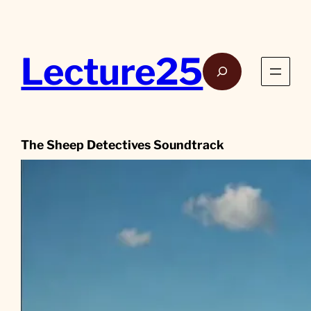
Aller
au
contenu
Lecture25
Rech
The Sheep Detectives Soundtrack