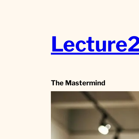
Aller
au
contenu
Lecture
The Mastermind