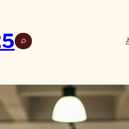
25
Rech