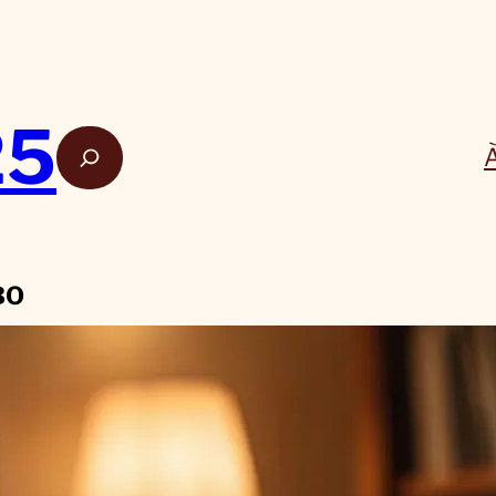
25
Rech
BO