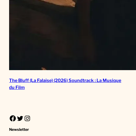
The Bluff (La Falaise) (2026) Soundtrack : La Musique
du Film
Facebook
Twitter
Instagram
Newsletter