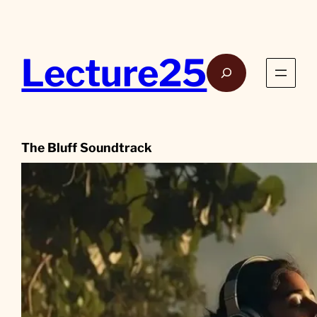
Aller
au
contenu
Lecture25
Rech
The Bluff Soundtrack