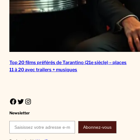
Top 20 films préférés de Tarantino (21e siècle) – places
11 à 20 avec trailers + musiques
Facebook
Twitter
Instagram
Newsletter
Saisissez votre adresse e-mail…
Abonnez-vous