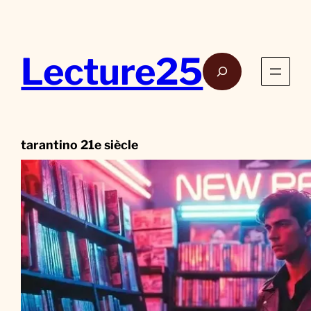
Aller
au
contenu
Lecture25
Rech
tarantino 21e siècle