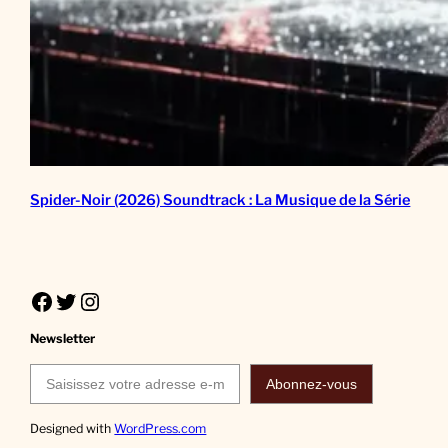
Spider-Noir (2026) Soundtrack : La Musique de la Série
Facebook
Twitter
Instagram
Newsletter
Saisissez votre adresse e-mail…
Abonnez-vous
Designed with
WordPress.com