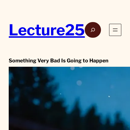
Aller
au
contenu
Lecture25
Rech
Something Very Bad Is Going to Happen