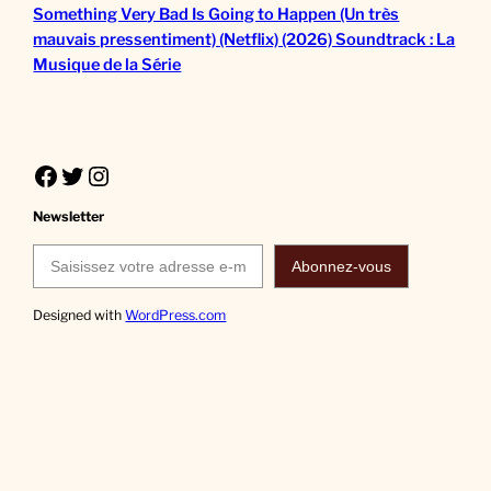
Something Very Bad Is Going to Happen (Un très
mauvais pressentiment) (Netflix) (2026) Soundtrack : La
Musique de la Série
Facebook
Twitter
Instagram
Newsletter
Saisissez votre adresse e-mail…
Abonnez-vous
Designed with
WordPress.com