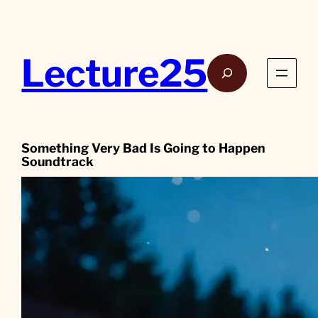
Aller
au
contenu
Lecture25
Rech
Something Very Bad Is Going to Happen
Soundtrack