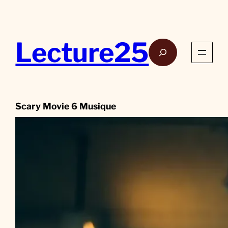
Aller
au
contenu
Lecture25
Rech
Scary Movie 6 Musique