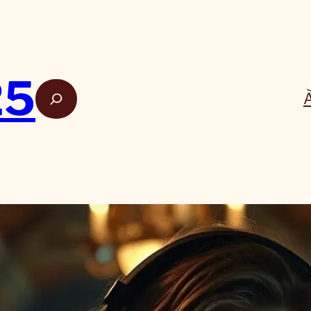
25
Rech