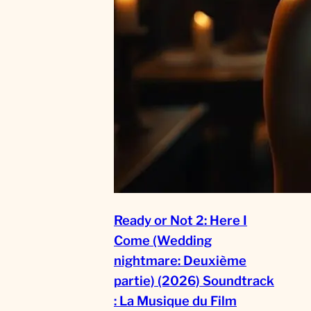
Ready or Not 2: Here I
Come (Wedding
nightmare: Deuxième
partie) (2026) Soundtrack
: La Musique du Film