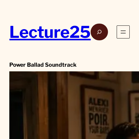
Aller
au
contenu
Lecture25
Rech
Power Ballad Soundtrack