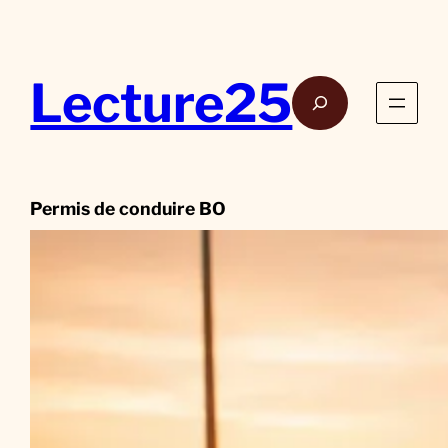
Aller
au
contenu
Lecture25
Rech
Permis de conduire BO