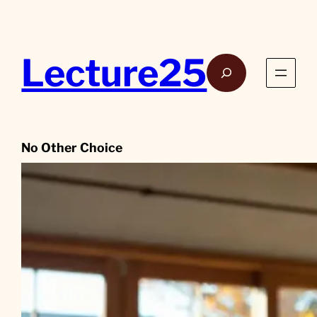
Aller
au
contenu
Lecture25
Rech
No Other Choice